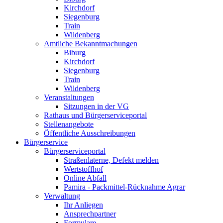
Kirchdorf
Siegenburg
Train
Wildenberg
Amtliche Bekanntmachungen
Biburg
Kirchdorf
Siegenburg
Train
Wildenberg
Veranstaltungen
Sitzungen in der VG
Rathaus und Bürgerserviceportal
Stellenangebote
Öffentliche Ausschreibungen
Bürgerservice
Bürgerserviceportal
Straßenlaterne, Defekt melden
Wertstoffhof
Online Abfall
Pamira - Packmittel-Rücknahme Agrar
Verwaltung
Ihr Anliegen
Ansprechpartner
Formulare