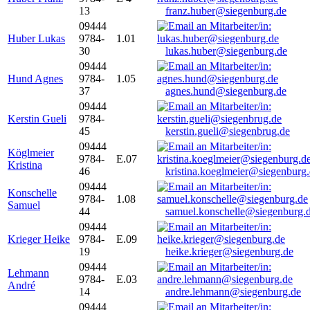
13
franz.huber@siegenburg.de
09444
Huber Lukas
9784-
1.01
30
lukas.huber@siegenburg.de
09444
Hund Agnes
9784-
1.05
37
agnes.hund@siegenburg.de
09444
Kerstin Gueli
9784-
45
kerstin.gueli@siegenbrug.de
09444
Köglmeier
9784-
E.07
Kristina
46
kristina.koeglmeier@siegenburg
09444
Konschelle
9784-
1.08
Samuel
44
samuel.konschelle@siegenburg.
09444
Krieger Heike
9784-
E.09
19
heike.krieger@siegenburg.de
09444
Lehmann
9784-
E.03
André
14
andre.lehmann@siegenburg.de
09444