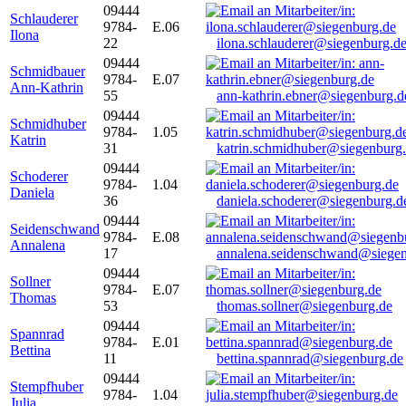
09444
Schlauderer
9784-
E.06
Ilona
22
ilona.schlauderer@siegenburg.d
09444
Schmidbauer
9784-
E.07
Ann-Kathrin
55
ann-kathrin.ebner@siegenburg.d
09444
Schmidhuber
9784-
1.05
Katrin
31
katrin.schmidhuber@siegenburg
09444
Schoderer
9784-
1.04
Daniela
36
daniela.schoderer@siegenburg.d
09444
Seidenschwand
9784-
E.08
Annalena
17
annalena.seidenschwand@siegen
09444
Sollner
9784-
E.07
Thomas
53
thomas.sollner@siegenburg.de
09444
Spannrad
9784-
E.01
Bettina
11
bettina.spannrad@siegenburg.de
09444
Stempfhuber
9784-
1.04
Julia