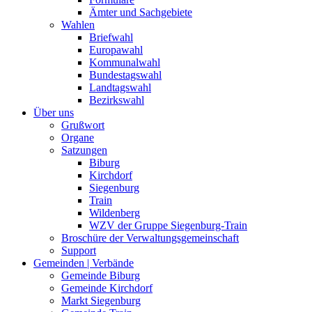
Ämter und Sachgebiete
Wahlen
Briefwahl
Europawahl
Kommunalwahl
Bundestagswahl
Landtagswahl
Bezirkswahl
Über uns
Grußwort
Organe
Satzungen
Biburg
Kirchdorf
Siegenburg
Train
Wildenberg
WZV der Gruppe Siegenburg-Train
Broschüre der Verwaltungsgemeinschaft
Support
Gemeinden | Verbände
Gemeinde Biburg
Gemeinde Kirchdorf
Markt Siegenburg