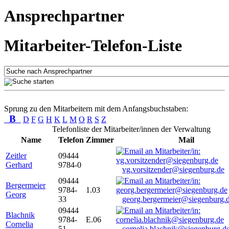
Ansprechpartner
Mitarbeiter-Telefon-Liste
Sprung zu den Mitarbeitern mit dem Anfangsbuchstaben:
B
D
F
G
H
K
L
M
O
R
S
Z
Telefonliste der Mitarbeiter/innen der Verwaltung
Name
Telefon
Zimmer
Mail
Zeitler
09444
Gerhard
9784-0
vg.vorsitzender@siegenburg.de
09444
Bergermeier
9784-
1.03
Georg
33
georg.bergermeier@siegenburg.
09444
Blachnik
9784-
E.06
Cornelia
51
cornelia.blachnik@siegenburg.d