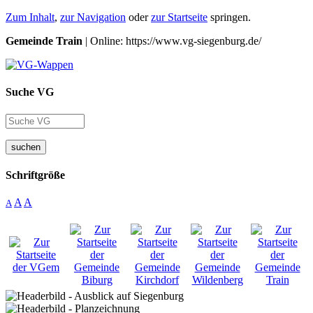
Zum Inhalt
,
zur Navigation
oder
zur Startseite
springen.
Gemeinde Train
| Online: https://www.vg-siegenburg.de/
Suche VG
suchen
Schriftgröße
A
A
A