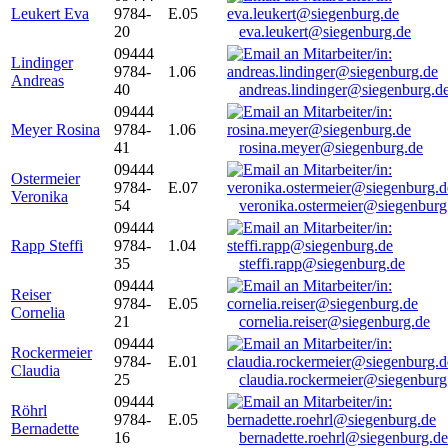
Leukert Eva
9784-
E.05
20
eva.leukert@siegenburg.de
09444
Lindinger
9784-
1.06
Andreas
40
andreas.lindinger@siegenburg.d
09444
Meyer Rosina
9784-
1.06
41
rosina.meyer@siegenburg.de
09444
Ostermeier
9784-
E.07
Veronika
54
veronika.ostermeier@siegenburg
09444
Rapp Steffi
9784-
1.04
35
steffi.rapp@siegenburg.de
09444
Reiser
9784-
E.05
Cornelia
21
cornelia.reiser@siegenburg.de
09444
Rockermeier
9784-
E.01
Claudia
25
claudia.rockermeier@siegenburg
09444
Röhrl
9784-
E.05
Bernadette
16
bernadette.roehrl@siegenburg.de