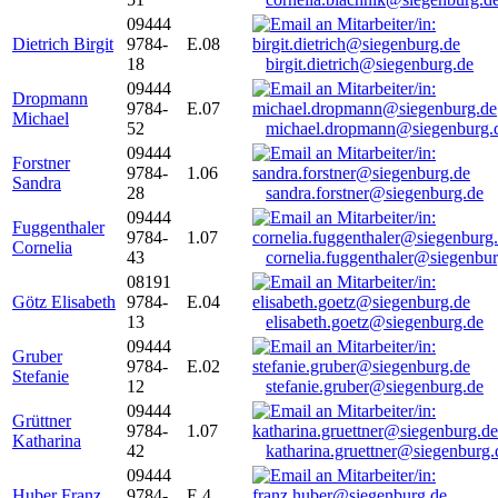
09444
Dietrich Birgit
9784-
E.08
18
birgit.dietrich@siegenburg.de
09444
Dropmann
9784-
E.07
Michael
52
michael.dropmann@siegenburg.
09444
Forstner
9784-
1.06
Sandra
28
sandra.forstner@siegenburg.de
09444
Fuggenthaler
9784-
1.07
Cornelia
43
cornelia.fuggenthaler@siegenbu
08191
Götz Elisabeth
9784-
E.04
13
elisabeth.goetz@siegenburg.de
09444
Gruber
9784-
E.02
Stefanie
12
stefanie.gruber@siegenburg.de
09444
Grüttner
9784-
1.07
Katharina
42
katharina.gruettner@siegenburg.
09444
Huber Franz
9784-
E 4