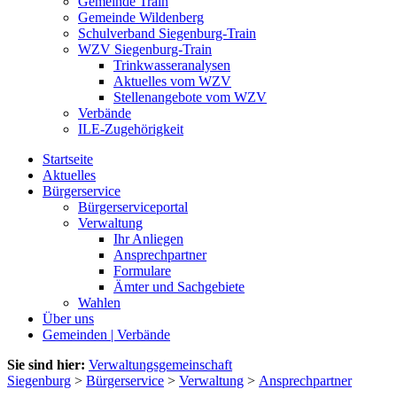
Gemeinde Train
Gemeinde Wildenberg
Schulverband Siegenburg-Train
WZV Siegenburg-Train
Trinkwasseranalysen
Aktuelles vom WZV
Stellenangebote vom WZV
Verbände
ILE-Zugehörigkeit
Startseite
Aktuelles
Bürgerservice
Bürgerserviceportal
Verwaltung
Ihr Anliegen
Ansprechpartner
Formulare
Ämter und Sachgebiete
Wahlen
Über uns
Gemeinden | Verbände
Sie sind hier:
Verwaltungsgemeinschaft
Siegenburg
>
Bürgerservice
>
Verwaltung
>
Ansprechpartner