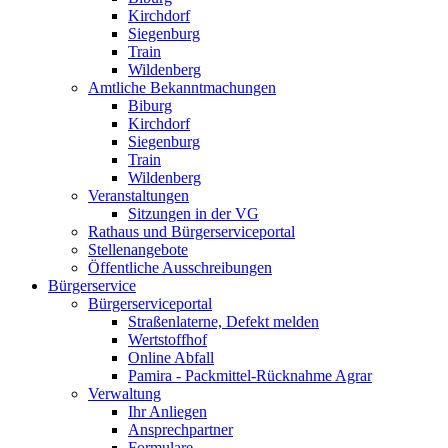
Kirchdorf
Siegenburg
Train
Wildenberg
Amtliche Bekanntmachungen
Biburg
Kirchdorf
Siegenburg
Train
Wildenberg
Veranstaltungen
Sitzungen in der VG
Rathaus und Bürgerserviceportal
Stellenangebote
Öffentliche Ausschreibungen
Bürgerservice
Bürgerserviceportal
Straßenlaterne, Defekt melden
Wertstoffhof
Online Abfall
Pamira - Packmittel-Rücknahme Agrar
Verwaltung
Ihr Anliegen
Ansprechpartner
Formulare