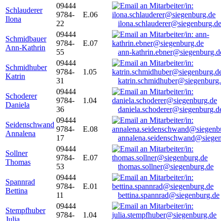
09444
Schlauderer
9784-
E.06
Ilona
22
ilona.schlauderer@siegenburg.d
09444
Schmidbauer
9784-
E.07
Ann-Kathrin
55
ann-kathrin.ebner@siegenburg.d
09444
Schmidhuber
9784-
1.05
Katrin
31
katrin.schmidhuber@siegenburg
09444
Schoderer
9784-
1.04
Daniela
36
daniela.schoderer@siegenburg.d
09444
Seidenschwand
9784-
E.08
Annalena
17
annalena.seidenschwand@siegen
09444
Sollner
9784-
E.07
Thomas
53
thomas.sollner@siegenburg.de
09444
Spannrad
9784-
E.01
Bettina
11
bettina.spannrad@siegenburg.de
09444
Stempfhuber
9784-
1.04
Julia