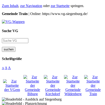
Zum Inhalt
,
zur Navigation
oder
zur Startseite
springen.
Gemeinde Train
| Online: https://www.vg-siegenburg.de/
Suche VG
suchen
Schriftgröße
A
A
A