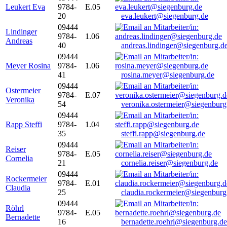
Leukert Eva
9784-
E.05
20
eva.leukert@siegenburg.de
09444
Lindinger
9784-
1.06
Andreas
40
andreas.lindinger@siegenburg.d
09444
Meyer Rosina
9784-
1.06
41
rosina.meyer@siegenburg.de
09444
Ostermeier
9784-
E.07
Veronika
54
veronika.ostermeier@siegenburg
09444
Rapp Steffi
9784-
1.04
35
steffi.rapp@siegenburg.de
09444
Reiser
9784-
E.05
Cornelia
21
cornelia.reiser@siegenburg.de
09444
Rockermeier
9784-
E.01
Claudia
25
claudia.rockermeier@siegenburg
09444
Röhrl
9784-
E.05
Bernadette
16
bernadette.roehrl@siegenburg.de