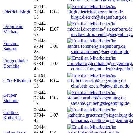
09444
Dietrich Birgit
9784-
E.08
18
birgit.dietrich@siegenburg.de
09444
Dropmann
9784-
E.07
Michael
52
michael.dropmann@siegenburg.
09444
Forstner
9784-
1.06
Sandra
28
sandra.forstner@siegenburg.de
09444
Fuggenthaler
9784-
1.07
Cornelia
43
cornelia.fuggenthaler@siegenbu
08191
Götz Elisabeth
9784-
E.04
13
elisabeth.goetz@siegenburg.de
09444
Gruber
9784-
E.02
Stefanie
12
stefanie.gruber@siegenburg.de
09444
Grüttner
9784-
1.07
Katharina
42
katharina.gruettner@siegenburg.
09444
Huber Franz
9784-
E 4