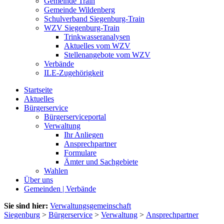
Gemeinde Train
Gemeinde Wildenberg
Schulverband Siegenburg-Train
WZV Siegenburg-Train
Trinkwasseranalysen
Aktuelles vom WZV
Stellenangebote vom WZV
Verbände
ILE-Zugehörigkeit
Startseite
Aktuelles
Bürgerservice
Bürgerserviceportal
Verwaltung
Ihr Anliegen
Ansprechpartner
Formulare
Ämter und Sachgebiete
Wahlen
Über uns
Gemeinden | Verbände
Sie sind hier:
Verwaltungsgemeinschaft
Siegenburg
>
Bürgerservice
>
Verwaltung
>
Ansprechpartner