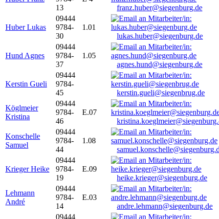
13
franz.huber@siegenburg.de
09444
Huber Lukas
9784-
1.01
30
lukas.huber@siegenburg.de
09444
Hund Agnes
9784-
1.05
37
agnes.hund@siegenburg.de
09444
Kerstin Gueli
9784-
45
kerstin.gueli@siegenbrug.de
09444
Köglmeier
9784-
E.07
Kristina
46
kristina.koeglmeier@siegenburg
09444
Konschelle
9784-
1.08
Samuel
44
samuel.konschelle@siegenburg.
09444
Krieger Heike
9784-
E.09
19
heike.krieger@siegenburg.de
09444
Lehmann
9784-
E.03
André
14
andre.lehmann@siegenburg.de
09444