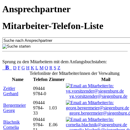
Ansprechpartner
Mitarbeiter-Telefon-Liste
Sprung zu den Mitarbeitern mit dem Anfangsbuchstaben:
B
D
F
G
H
K
L
M
O
R
S
Z
Telefonliste der Mitarbeiter/innen der Verwaltung
Name
Telefon
Zimmer
Mail
Zeitler
09444
Gerhard
9784-0
vg.vorsitzender@siegenburg.de
09444
Bergermeier
9784-
1.03
Georg
33
georg.bergermeier@siegenburg.
09444
Blachnik
9784-
E.06
Cornelia
51
cornelia.blachnik@siegenburg.d