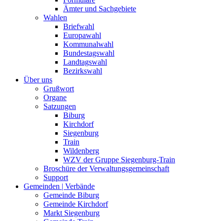
Ämter und Sachgebiete
Wahlen
Briefwahl
Europawahl
Kommunalwahl
Bundestagswahl
Landtagswahl
Bezirkswahl
Über uns
Grußwort
Organe
Satzungen
Biburg
Kirchdorf
Siegenburg
Train
Wildenberg
WZV der Gruppe Siegenburg-Train
Broschüre der Verwaltungsgemeinschaft
Support
Gemeinden | Verbände
Gemeinde Biburg
Gemeinde Kirchdorf
Markt Siegenburg