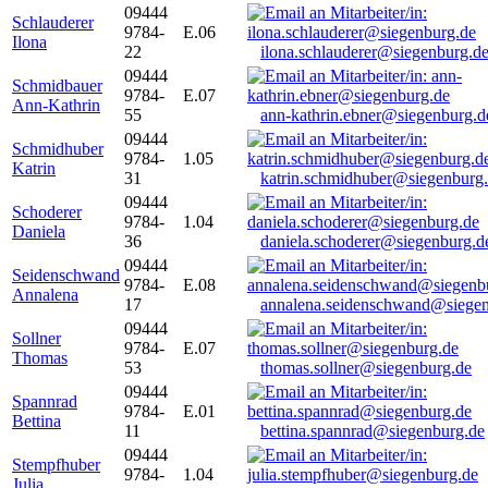
09444
Schlauderer
9784-
E.06
Ilona
22
ilona.schlauderer@siegenburg.d
09444
Schmidbauer
9784-
E.07
Ann-Kathrin
55
ann-kathrin.ebner@siegenburg.d
09444
Schmidhuber
9784-
1.05
Katrin
31
katrin.schmidhuber@siegenburg
09444
Schoderer
9784-
1.04
Daniela
36
daniela.schoderer@siegenburg.d
09444
Seidenschwand
9784-
E.08
Annalena
17
annalena.seidenschwand@siegen
09444
Sollner
9784-
E.07
Thomas
53
thomas.sollner@siegenburg.de
09444
Spannrad
9784-
E.01
Bettina
11
bettina.spannrad@siegenburg.de
09444
Stempfhuber
9784-
1.04
Julia