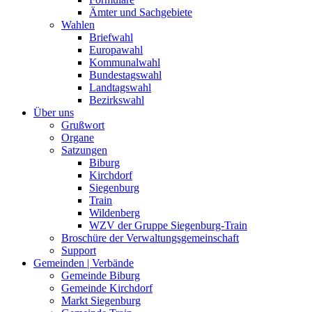
Ämter und Sachgebiete
Wahlen
Briefwahl
Europawahl
Kommunalwahl
Bundestagswahl
Landtagswahl
Bezirkswahl
Über uns
Grußwort
Organe
Satzungen
Biburg
Kirchdorf
Siegenburg
Train
Wildenberg
WZV der Gruppe Siegenburg-Train
Broschüre der Verwaltungsgemeinschaft
Support
Gemeinden | Verbände
Gemeinde Biburg
Gemeinde Kirchdorf
Markt Siegenburg