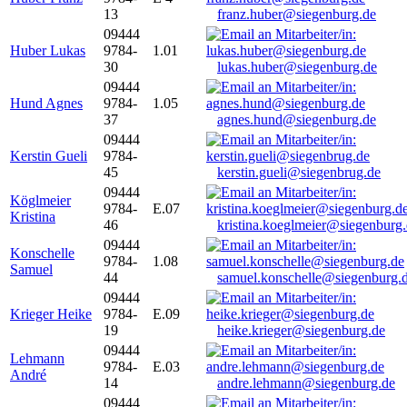
13
franz.huber@siegenburg.de
09444
Huber Lukas
9784-
1.01
30
lukas.huber@siegenburg.de
09444
Hund Agnes
9784-
1.05
37
agnes.hund@siegenburg.de
09444
Kerstin Gueli
9784-
45
kerstin.gueli@siegenbrug.de
09444
Köglmeier
9784-
E.07
Kristina
46
kristina.koeglmeier@siegenburg
09444
Konschelle
9784-
1.08
Samuel
44
samuel.konschelle@siegenburg.
09444
Krieger Heike
9784-
E.09
19
heike.krieger@siegenburg.de
09444
Lehmann
9784-
E.03
André
14
andre.lehmann@siegenburg.de
09444