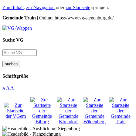
Zum Inhalt
,
zur Navigation
oder
zur Startseite
springen.
Gemeinde Train
| Online: https://www.vg-siegenburg.de/
Suche VG
suchen
Schriftgröße
A
A
A