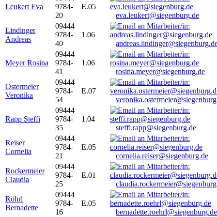
Leukert Eva
9784-
E.05
20
eva.leukert@siegenburg.de
09444
Lindinger
9784-
1.06
Andreas
40
andreas.lindinger@siegenburg.d
09444
Meyer Rosina
9784-
1.06
41
rosina.meyer@siegenburg.de
09444
Ostermeier
9784-
E.07
Veronika
54
veronika.ostermeier@siegenburg
09444
Rapp Steffi
9784-
1.04
35
steffi.rapp@siegenburg.de
09444
Reiser
9784-
E.05
Cornelia
21
cornelia.reiser@siegenburg.de
09444
Rockermeier
9784-
E.01
Claudia
25
claudia.rockermeier@siegenburg
09444
Röhrl
9784-
E.05
Bernadette
16
bernadette.roehrl@siegenburg.de