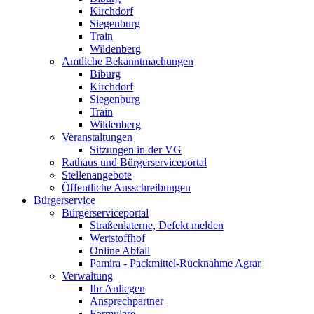
Kirchdorf
Siegenburg
Train
Wildenberg
Amtliche Bekanntmachungen
Biburg
Kirchdorf
Siegenburg
Train
Wildenberg
Veranstaltungen
Sitzungen in der VG
Rathaus und Bürgerserviceportal
Stellenangebote
Öffentliche Ausschreibungen
Bürgerservice
Bürgerserviceportal
Straßenlaterne, Defekt melden
Wertstoffhof
Online Abfall
Pamira - Packmittel-Rücknahme Agrar
Verwaltung
Ihr Anliegen
Ansprechpartner
Formulare