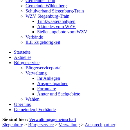
Gemeinde Train
Gemeinde Wildenberg
Schulverband Siegenburg-Train
WZV Siegenburg-Train
Trinkwasseranalysen
Aktuelles vom WZV
Stellenangebote vom WZV
Verbände
ILE-Zugehörigkeit
Startseite
Aktuelles
Bürgerservice
Bürgerserviceportal
Verwaltung
Ihr Anliegen
Ansprechpartner
Formulare
Ämter und Sachgebiete
Wahlen
Über uns
Gemeinden | Verbände
Sie sind hier:
Verwaltungsgemeinschaft
Siegenburg
>
Bürgerservice
>
Verwaltung
>
Ansprechpartner