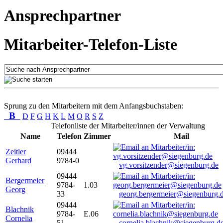
Ansprechpartner
Mitarbeiter-Telefon-Liste
Sprung zu den Mitarbeitern mit dem Anfangsbuchstaben:
B
D
F
G
H
K
L
M
O
R
S
Z
Telefonliste der Mitarbeiter/innen der Verwaltung
Name
Telefon
Zimmer
Mail
Zeitler
09444
Gerhard
9784-0
vg.vorsitzender@siegenburg.de
09444
Bergermeier
9784-
1.03
Georg
33
georg.bergermeier@siegenburg.
09444
Blachnik
9784-
E.06
Cornelia
51
cornelia.blachnik@siegenburg.d