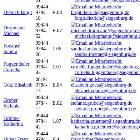
09444
Dietrich Birgit
9784-
E.08
18
birgit.dietrich@siegenburg.de
09444
Dropmann
9784-
E.07
Michael
52
michael.dropmann@siegenburg.
09444
Forstner
9784-
1.06
Sandra
28
sandra.forstner@siegenburg.de
09444
Fuggenthaler
9784-
1.07
Cornelia
43
cornelia.fuggenthaler@siegenbu
08191
Götz Elisabeth
9784-
E.04
13
elisabeth.goetz@siegenburg.de
09444
Gruber
9784-
E.02
Stefanie
12
stefanie.gruber@siegenburg.de
09444
Grüttner
9784-
1.07
Katharina
42
katharina.gruettner@siegenburg.
09444
Huber Franz
9784-
E 4