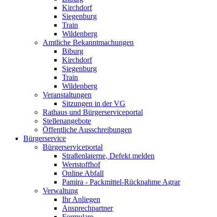
Kirchdorf
Siegenburg
Train
Wildenberg
Amtliche Bekanntmachungen
Biburg
Kirchdorf
Siegenburg
Train
Wildenberg
Veranstaltungen
Sitzungen in der VG
Rathaus und Bürgerserviceportal
Stellenangebote
Öffentliche Ausschreibungen
Bürgerservice
Bürgerserviceportal
Straßenlaterne, Defekt melden
Wertstoffhof
Online Abfall
Pamira - Packmittel-Rücknahme Agrar
Verwaltung
Ihr Anliegen
Ansprechpartner
Formulare