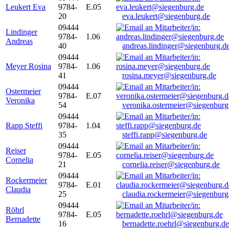
Leukert Eva
9784-
E.05
20
eva.leukert@siegenburg.de
09444
Lindinger
9784-
1.06
Andreas
40
andreas.lindinger@siegenburg.d
09444
Meyer Rosina
9784-
1.06
41
rosina.meyer@siegenburg.de
09444
Ostermeier
9784-
E.07
Veronika
54
veronika.ostermeier@siegenburg
09444
Rapp Steffi
9784-
1.04
35
steffi.rapp@siegenburg.de
09444
Reiser
9784-
E.05
Cornelia
21
cornelia.reiser@siegenburg.de
09444
Rockermeier
9784-
E.01
Claudia
25
claudia.rockermeier@siegenburg
09444
Röhrl
9784-
E.05
Bernadette
16
bernadette.roehrl@siegenburg.de