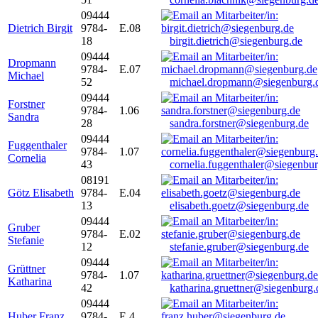
09444
Dietrich Birgit
9784-
E.08
18
birgit.dietrich@siegenburg.de
09444
Dropmann
9784-
E.07
Michael
52
michael.dropmann@siegenburg.
09444
Forstner
9784-
1.06
Sandra
28
sandra.forstner@siegenburg.de
09444
Fuggenthaler
9784-
1.07
Cornelia
43
cornelia.fuggenthaler@siegenbu
08191
Götz Elisabeth
9784-
E.04
13
elisabeth.goetz@siegenburg.de
09444
Gruber
9784-
E.02
Stefanie
12
stefanie.gruber@siegenburg.de
09444
Grüttner
9784-
1.07
Katharina
42
katharina.gruettner@siegenburg.
09444
Huber Franz
9784-
E 4