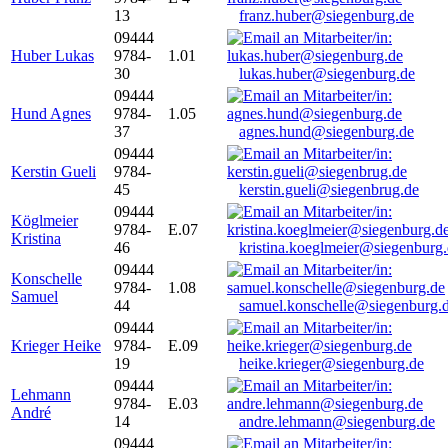
13
franz.huber@siegenburg.de
09444
Huber Lukas
9784-
1.01
30
lukas.huber@siegenburg.de
09444
Hund Agnes
9784-
1.05
37
agnes.hund@siegenburg.de
09444
Kerstin Gueli
9784-
45
kerstin.gueli@siegenbrug.de
09444
Köglmeier
9784-
E.07
Kristina
46
kristina.koeglmeier@siegenburg
09444
Konschelle
9784-
1.08
Samuel
44
samuel.konschelle@siegenburg.
09444
Krieger Heike
9784-
E.09
19
heike.krieger@siegenburg.de
09444
Lehmann
9784-
E.03
André
14
andre.lehmann@siegenburg.de
09444