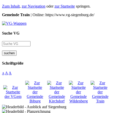
Zum Inhalt
,
zur Navigation
oder
zur Startseite
springen.
Gemeinde Train
| Online: https://www.vg-siegenburg.de/
Suche VG
suchen
Schriftgröße
A
A
A