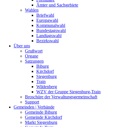
Ämter und Sachgebiete
Wahlen
Briefwahl
Europawahl
Kommunalwahl
Bundestagswahl
Landtagswahl
Bezirkswahl
Über uns
Grußwort
Organe
Satzungen
Biburg
Kirchdorf
Siegenburg
Train
Wildenberg
WZV der Gruppe Siegenburg-Train
Broschüre der Verwaltungsgemeinschaft
Support
Gemeinden | Verbände
Gemeinde Biburg
Gemeinde Kirchdorf
Markt Siegenburg