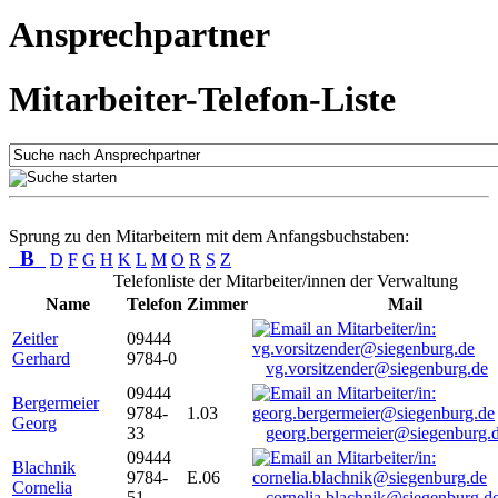
Ansprechpartner
Mitarbeiter-Telefon-Liste
Sprung zu den Mitarbeitern mit dem Anfangsbuchstaben:
B
D
F
G
H
K
L
M
O
R
S
Z
Telefonliste der Mitarbeiter/innen der Verwaltung
Name
Telefon
Zimmer
Mail
Zeitler
09444
Gerhard
9784-0
vg.vorsitzender@siegenburg.de
09444
Bergermeier
9784-
1.03
Georg
33
georg.bergermeier@siegenburg.
09444
Blachnik
9784-
E.06
Cornelia
51
cornelia.blachnik@siegenburg.d