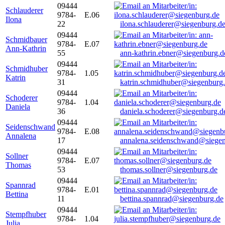
09444
Schlauderer
9784-
E.06
Ilona
22
ilona.schlauderer@siegenburg.d
09444
Schmidbauer
9784-
E.07
Ann-Kathrin
55
ann-kathrin.ebner@siegenburg.d
09444
Schmidhuber
9784-
1.05
Katrin
31
katrin.schmidhuber@siegenburg
09444
Schoderer
9784-
1.04
Daniela
36
daniela.schoderer@siegenburg.d
09444
Seidenschwand
9784-
E.08
Annalena
17
annalena.seidenschwand@siegen
09444
Sollner
9784-
E.07
Thomas
53
thomas.sollner@siegenburg.de
09444
Spannrad
9784-
E.01
Bettina
11
bettina.spannrad@siegenburg.de
09444
Stempfhuber
9784-
1.04
Julia