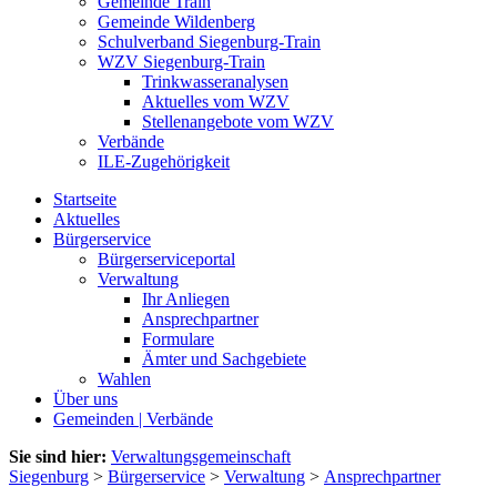
Gemeinde Train
Gemeinde Wildenberg
Schulverband Siegenburg-Train
WZV Siegenburg-Train
Trinkwasseranalysen
Aktuelles vom WZV
Stellenangebote vom WZV
Verbände
ILE-Zugehörigkeit
Startseite
Aktuelles
Bürgerservice
Bürgerserviceportal
Verwaltung
Ihr Anliegen
Ansprechpartner
Formulare
Ämter und Sachgebiete
Wahlen
Über uns
Gemeinden | Verbände
Sie sind hier:
Verwaltungsgemeinschaft
Siegenburg
>
Bürgerservice
>
Verwaltung
>
Ansprechpartner