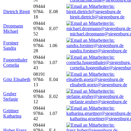
09444
Dietrich Birgit
9784-
E.08
18
birgit.dietrich@siegenburg.de
09444
Dropmann
9784-
E.07
Michael
52
michael.dropmann@siegenburg.
09444
Forstner
9784-
1.06
Sandra
28
sandra.forstner@siegenburg.de
09444
Fuggenthaler
9784-
1.07
Cornelia
43
cornelia.fuggenthaler@siegenbu
08191
Götz Elisabeth
9784-
E.04
13
elisabeth.goetz@siegenburg.de
09444
Gruber
9784-
E.02
Stefanie
12
stefanie.gruber@siegenburg.de
09444
Grüttner
9784-
1.07
Katharina
42
katharina.gruettner@siegenburg.
09444
Huber Franz
9784-
E 4