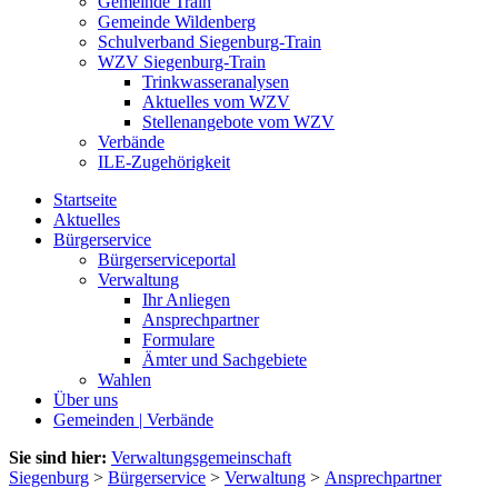
Gemeinde Train
Gemeinde Wildenberg
Schulverband Siegenburg-Train
WZV Siegenburg-Train
Trinkwasseranalysen
Aktuelles vom WZV
Stellenangebote vom WZV
Verbände
ILE-Zugehörigkeit
Startseite
Aktuelles
Bürgerservice
Bürgerserviceportal
Verwaltung
Ihr Anliegen
Ansprechpartner
Formulare
Ämter und Sachgebiete
Wahlen
Über uns
Gemeinden | Verbände
Sie sind hier:
Verwaltungsgemeinschaft
Siegenburg
>
Bürgerservice
>
Verwaltung
>
Ansprechpartner