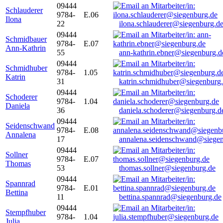
09444
Schlauderer
9784-
E.06
Ilona
22
ilona.schlauderer@siegenburg.d
09444
Schmidbauer
9784-
E.07
Ann-Kathrin
55
ann-kathrin.ebner@siegenburg.d
09444
Schmidhuber
9784-
1.05
Katrin
31
katrin.schmidhuber@siegenburg
09444
Schoderer
9784-
1.04
Daniela
36
daniela.schoderer@siegenburg.d
09444
Seidenschwand
9784-
E.08
Annalena
17
annalena.seidenschwand@siegen
09444
Sollner
9784-
E.07
Thomas
53
thomas.sollner@siegenburg.de
09444
Spannrad
9784-
E.01
Bettina
11
bettina.spannrad@siegenburg.de
09444
Stempfhuber
9784-
1.04
Julia