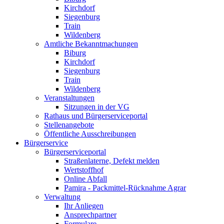
Kirchdorf
Siegenburg
Train
Wildenberg
Amtliche Bekanntmachungen
Biburg
Kirchdorf
Siegenburg
Train
Wildenberg
Veranstaltungen
Sitzungen in der VG
Rathaus und Bürgerserviceportal
Stellenangebote
Öffentliche Ausschreibungen
Bürgerservice
Bürgerserviceportal
Straßenlaterne, Defekt melden
Wertstoffhof
Online Abfall
Pamira - Packmittel-Rücknahme Agrar
Verwaltung
Ihr Anliegen
Ansprechpartner
Formulare