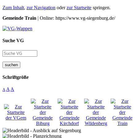
Zum Inhalt
,
zur Navigation
oder
zur Startseite
springen.
Gemeinde Train
| Online: https://www.vg-siegenburg.de/
Suche VG
suchen
Schriftgröße
A
A
A