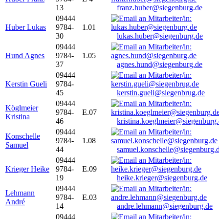
13
franz.huber@siegenburg.de
09444
Huber Lukas
9784-
1.01
30
lukas.huber@siegenburg.de
09444
Hund Agnes
9784-
1.05
37
agnes.hund@siegenburg.de
09444
Kerstin Gueli
9784-
45
kerstin.gueli@siegenbrug.de
09444
Köglmeier
9784-
E.07
Kristina
46
kristina.koeglmeier@siegenburg
09444
Konschelle
9784-
1.08
Samuel
44
samuel.konschelle@siegenburg.
09444
Krieger Heike
9784-
E.09
19
heike.krieger@siegenburg.de
09444
Lehmann
9784-
E.03
André
14
andre.lehmann@siegenburg.de
09444