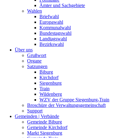
Ämter und Sachgebiete
Wahlen
Briefwahl
Europawahl
Kommunalwahl
Bundestagswahl
Landtagswahl
Bezirkswahl
Über uns
Grußwort
Organe
Satzungen
Biburg
Kirchdorf
Siegenburg
Train
Wildenberg
WZV der Gruppe Siegenburg-Train
Broschüre der Verwaltungsgemeinschaft
Support
Gemeinden | Verbände
Gemeinde Biburg
Gemeinde Kirchdorf
Markt Siegenburg