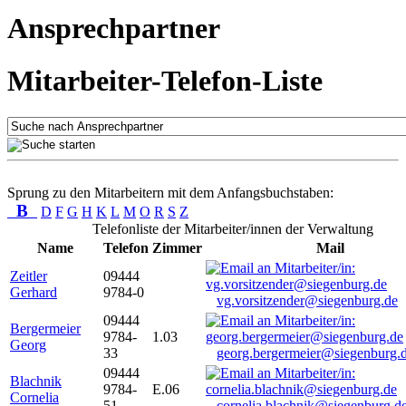
Ansprechpartner
Mitarbeiter-Telefon-Liste
Sprung zu den Mitarbeitern mit dem Anfangsbuchstaben:
B
D
F
G
H
K
L
M
O
R
S
Z
Telefonliste der Mitarbeiter/innen der Verwaltung
Name
Telefon
Zimmer
Mail
Zeitler
09444
Gerhard
9784-0
vg.vorsitzender@siegenburg.de
09444
Bergermeier
9784-
1.03
Georg
33
georg.bergermeier@siegenburg.
09444
Blachnik
9784-
E.06
Cornelia
51
cornelia.blachnik@siegenburg.d