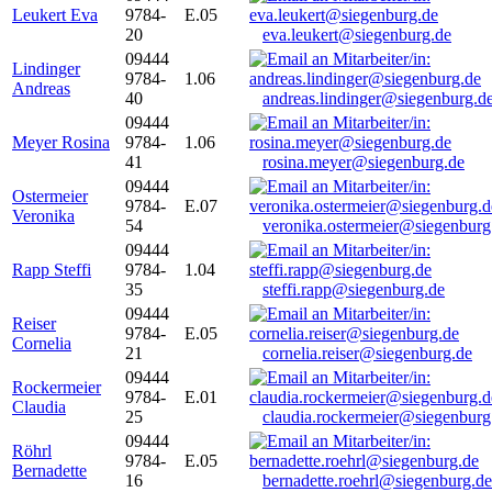
Leukert Eva
9784-
E.05
20
eva.leukert@siegenburg.de
09444
Lindinger
9784-
1.06
Andreas
40
andreas.lindinger@siegenburg.d
09444
Meyer Rosina
9784-
1.06
41
rosina.meyer@siegenburg.de
09444
Ostermeier
9784-
E.07
Veronika
54
veronika.ostermeier@siegenburg
09444
Rapp Steffi
9784-
1.04
35
steffi.rapp@siegenburg.de
09444
Reiser
9784-
E.05
Cornelia
21
cornelia.reiser@siegenburg.de
09444
Rockermeier
9784-
E.01
Claudia
25
claudia.rockermeier@siegenburg
09444
Röhrl
9784-
E.05
Bernadette
16
bernadette.roehrl@siegenburg.de