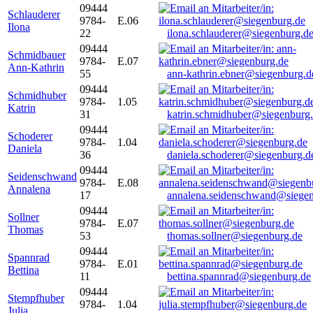
09444
Schlauderer
9784-
E.06
Ilona
22
ilona.schlauderer@siegenburg.d
09444
Schmidbauer
9784-
E.07
Ann-Kathrin
55
ann-kathrin.ebner@siegenburg.d
09444
Schmidhuber
9784-
1.05
Katrin
31
katrin.schmidhuber@siegenburg
09444
Schoderer
9784-
1.04
Daniela
36
daniela.schoderer@siegenburg.d
09444
Seidenschwand
9784-
E.08
Annalena
17
annalena.seidenschwand@siegen
09444
Sollner
9784-
E.07
Thomas
53
thomas.sollner@siegenburg.de
09444
Spannrad
9784-
E.01
Bettina
11
bettina.spannrad@siegenburg.de
09444
Stempfhuber
9784-
1.04
Julia