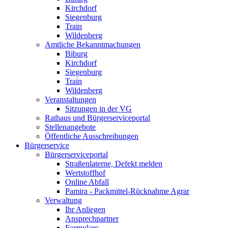
Kirchdorf
Siegenburg
Train
Wildenberg
Amtliche Bekanntmachungen
Biburg
Kirchdorf
Siegenburg
Train
Wildenberg
Veranstaltungen
Sitzungen in der VG
Rathaus und Bürgerserviceportal
Stellenangebote
Öffentliche Ausschreibungen
Bürgerservice
Bürgerserviceportal
Straßenlaterne, Defekt melden
Wertstoffhof
Online Abfall
Pamira - Packmittel-Rücknahme Agrar
Verwaltung
Ihr Anliegen
Ansprechpartner
Formulare