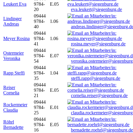
Leukert Eva
9784-
E.05
20
eva.leukert@siegenburg.de
09444
Lindinger
9784-
1.06
Andreas
40
andreas.lindinger@siegenburg.d
09444
Meyer Rosina
9784-
1.06
41
rosina.meyer@siegenburg.de
09444
Ostermeier
9784-
E.07
Veronika
54
veronika.ostermeier@siegenburg
09444
Rapp Steffi
9784-
1.04
35
steffi.rapp@siegenburg.de
09444
Reiser
9784-
E.05
Cornelia
21
cornelia.reiser@siegenburg.de
09444
Rockermeier
9784-
E.01
Claudia
25
claudia.rockermeier@siegenburg
09444
Röhrl
9784-
E.05
Bernadette
16
bernadette.roehrl@siegenburg.de