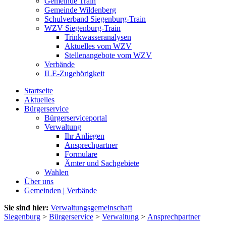
Gemeinde Train
Gemeinde Wildenberg
Schulverband Siegenburg-Train
WZV Siegenburg-Train
Trinkwasseranalysen
Aktuelles vom WZV
Stellenangebote vom WZV
Verbände
ILE-Zugehörigkeit
Startseite
Aktuelles
Bürgerservice
Bürgerserviceportal
Verwaltung
Ihr Anliegen
Ansprechpartner
Formulare
Ämter und Sachgebiete
Wahlen
Über uns
Gemeinden | Verbände
Sie sind hier:
Verwaltungsgemeinschaft
Siegenburg
>
Bürgerservice
>
Verwaltung
>
Ansprechpartner