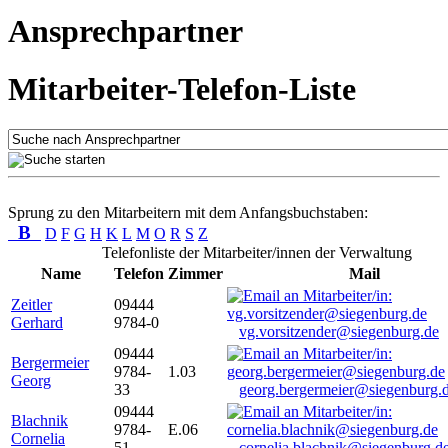
Ansprechpartner
Mitarbeiter-Telefon-Liste
Sprung zu den Mitarbeitern mit dem Anfangsbuchstaben:
B
D
F
G
H
K
L
M
O
R
S
Z
Telefonliste der Mitarbeiter/innen der Verwaltung
Name
Telefon
Zimmer
Mail
Zeitler
09444
Gerhard
9784-0
vg.vorsitzender@siegenburg.de
09444
Bergermeier
9784-
1.03
Georg
33
georg.bergermeier@siegenburg.
09444
Blachnik
9784-
E.06
Cornelia
51
cornelia.blachnik@siegenburg.d