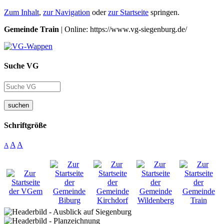
Zum Inhalt
,
zur Navigation
oder
zur Startseite
springen.
Gemeinde Train
| Online: https://www.vg-siegenburg.de/
Suche VG
suchen
Schriftgröße
A
A
A