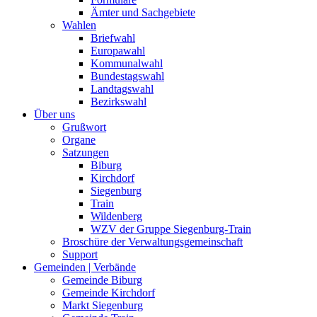
Ämter und Sachgebiete
Wahlen
Briefwahl
Europawahl
Kommunalwahl
Bundestagswahl
Landtagswahl
Bezirkswahl
Über uns
Grußwort
Organe
Satzungen
Biburg
Kirchdorf
Siegenburg
Train
Wildenberg
WZV der Gruppe Siegenburg-Train
Broschüre der Verwaltungsgemeinschaft
Support
Gemeinden | Verbände
Gemeinde Biburg
Gemeinde Kirchdorf
Markt Siegenburg