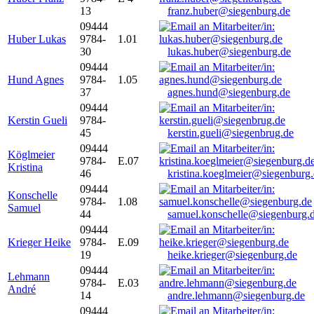
13
franz.huber@siegenburg.de
09444
Huber Lukas
9784-
1.01
30
lukas.huber@siegenburg.de
09444
Hund Agnes
9784-
1.05
37
agnes.hund@siegenburg.de
09444
Kerstin Gueli
9784-
45
kerstin.gueli@siegenbrug.de
09444
Köglmeier
9784-
E.07
Kristina
46
kristina.koeglmeier@siegenburg
09444
Konschelle
9784-
1.08
Samuel
44
samuel.konschelle@siegenburg.
09444
Krieger Heike
9784-
E.09
19
heike.krieger@siegenburg.de
09444
Lehmann
9784-
E.03
André
14
andre.lehmann@siegenburg.de
09444