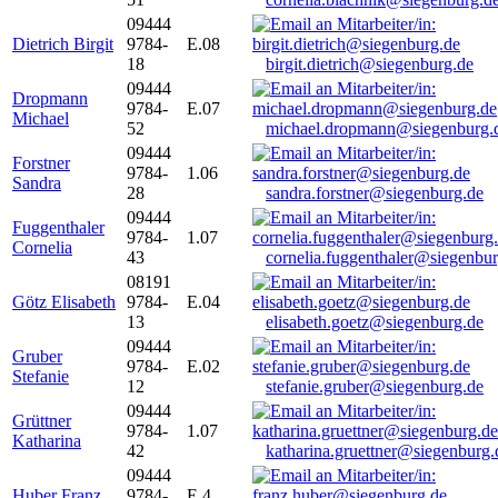
09444
Dietrich Birgit
9784-
E.08
18
birgit.dietrich@siegenburg.de
09444
Dropmann
9784-
E.07
Michael
52
michael.dropmann@siegenburg.
09444
Forstner
9784-
1.06
Sandra
28
sandra.forstner@siegenburg.de
09444
Fuggenthaler
9784-
1.07
Cornelia
43
cornelia.fuggenthaler@siegenbu
08191
Götz Elisabeth
9784-
E.04
13
elisabeth.goetz@siegenburg.de
09444
Gruber
9784-
E.02
Stefanie
12
stefanie.gruber@siegenburg.de
09444
Grüttner
9784-
1.07
Katharina
42
katharina.gruettner@siegenburg.
09444
Huber Franz
9784-
E 4