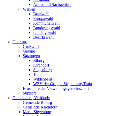
Ämter und Sachgebiete
Wahlen
Briefwahl
Europawahl
Kommunalwahl
Bundestagswahl
Landtagswahl
Bezirkswahl
Über uns
Grußwort
Organe
Satzungen
Biburg
Kirchdorf
Siegenburg
Train
Wildenberg
WZV der Gruppe Siegenburg-Train
Broschüre der Verwaltungsgemeinschaft
Support
Gemeinden | Verbände
Gemeinde Biburg
Gemeinde Kirchdorf
Markt Siegenburg