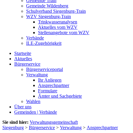
Gemeinde Train
Gemeinde Wildenberg
Schulverband Siegenburg-Train
WZV Siegenburg-Train
Trinkwasseranalysen
Aktuelles vom WZV
Stellenangebote vom WZV
Verbände
ILE-Zugehörigkeit
Startseite
Aktuelles
Bürgerservice
Bürgerserviceportal
Verwaltung
Ihr Anliegen
Ansprechpartner
Formulare
Ämter und Sachgebiete
Wahlen
Über uns
Gemeinden | Verbände
Sie sind hier:
Verwaltungsgemeinschaft
Siegenburg
>
Bürgerservice
>
Verwaltung
>
Ansprechpartner