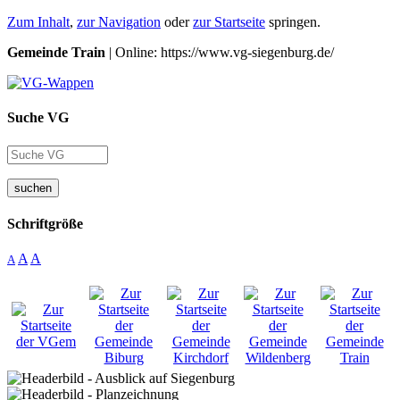
Zum Inhalt
,
zur Navigation
oder
zur Startseite
springen.
Gemeinde Train
| Online: https://www.vg-siegenburg.de/
Suche VG
suchen
Schriftgröße
A
A
A