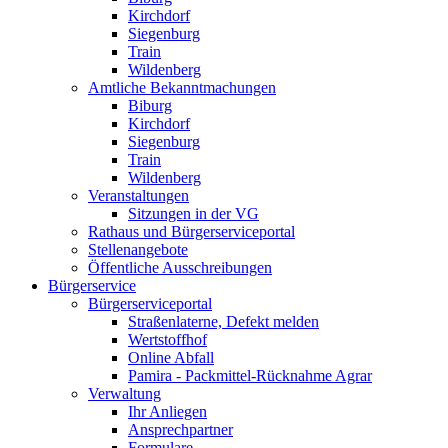
Kirchdorf
Siegenburg
Train
Wildenberg
Amtliche Bekanntmachungen
Biburg
Kirchdorf
Siegenburg
Train
Wildenberg
Veranstaltungen
Sitzungen in der VG
Rathaus und Bürgerserviceportal
Stellenangebote
Öffentliche Ausschreibungen
Bürgerservice
Bürgerserviceportal
Straßenlaterne, Defekt melden
Wertstoffhof
Online Abfall
Pamira - Packmittel-Rücknahme Agrar
Verwaltung
Ihr Anliegen
Ansprechpartner
Formulare