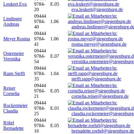
Leukert Eva
9784-
E.05
20
eva.leukert@siegenburg.de
09444
Lindinger
9784-
1.06
Andreas
40
andreas.lindinger@siegenburg.d
09444
Meyer Rosina
9784-
1.06
41
rosina.meyer@siegenburg.de
09444
Ostermeier
9784-
E.07
Veronika
54
veronika.ostermeier@siegenburg
09444
Rapp Steffi
9784-
1.04
35
steffi.rapp@siegenburg.de
09444
Reiser
9784-
E.05
Cornelia
21
cornelia.reiser@siegenburg.de
09444
Rockermeier
9784-
E.01
Claudia
25
claudia.rockermeier@siegenburg
09444
Röhrl
9784-
E.05
Bernadette
16
bernadette.roehrl@siegenburg.de