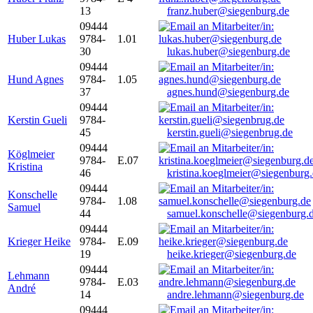
13
franz.huber@siegenburg.de
09444
Huber Lukas
9784-
1.01
30
lukas.huber@siegenburg.de
09444
Hund Agnes
9784-
1.05
37
agnes.hund@siegenburg.de
09444
Kerstin Gueli
9784-
45
kerstin.gueli@siegenbrug.de
09444
Köglmeier
9784-
E.07
Kristina
46
kristina.koeglmeier@siegenburg
09444
Konschelle
9784-
1.08
Samuel
44
samuel.konschelle@siegenburg.
09444
Krieger Heike
9784-
E.09
19
heike.krieger@siegenburg.de
09444
Lehmann
9784-
E.03
André
14
andre.lehmann@siegenburg.de
09444