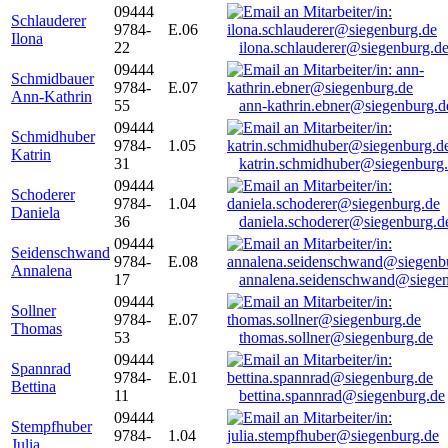
09444
Schlauderer
9784-
E.06
Ilona
22
ilona.schlauderer@siegenburg.d
09444
Schmidbauer
9784-
E.07
Ann-Kathrin
55
ann-kathrin.ebner@siegenburg.d
09444
Schmidhuber
9784-
1.05
Katrin
31
katrin.schmidhuber@siegenburg
09444
Schoderer
9784-
1.04
Daniela
36
daniela.schoderer@siegenburg.d
09444
Seidenschwand
9784-
E.08
Annalena
17
annalena.seidenschwand@siegen
09444
Sollner
9784-
E.07
Thomas
53
thomas.sollner@siegenburg.de
09444
Spannrad
9784-
E.01
Bettina
11
bettina.spannrad@siegenburg.de
09444
Stempfhuber
9784-
1.04
Julia