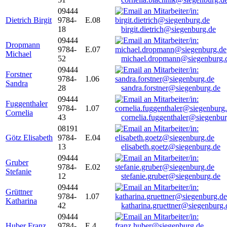
09444
Dietrich Birgit
9784-
E.08
18
birgit.dietrich@siegenburg.de
09444
Dropmann
9784-
E.07
Michael
52
michael.dropmann@siegenburg.
09444
Forstner
9784-
1.06
Sandra
28
sandra.forstner@siegenburg.de
09444
Fuggenthaler
9784-
1.07
Cornelia
43
cornelia.fuggenthaler@siegenbu
08191
Götz Elisabeth
9784-
E.04
13
elisabeth.goetz@siegenburg.de
09444
Gruber
9784-
E.02
Stefanie
12
stefanie.gruber@siegenburg.de
09444
Grüttner
9784-
1.07
Katharina
42
katharina.gruettner@siegenburg.
09444
Huber Franz
9784-
E 4