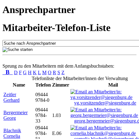
Ansprechpartner
Mitarbeiter-Telefon-Liste
Sprung zu den Mitarbeitern mit dem Anfangsbuchstaben:
B
D
F
G
H
K
L
M
O
R
S
Z
Telefonliste der Mitarbeiter/innen der Verwaltung
Name
Telefon
Zimmer
Mail
Zeitler
09444
Gerhard
9784-0
vg.vorsitzender@siegenburg.de
09444
Bergermeier
9784-
1.03
Georg
33
georg.bergermeier@siegenburg.
09444
Blachnik
9784-
E.06
Cornelia
51
cornelia.blachnik@siegenburg.d