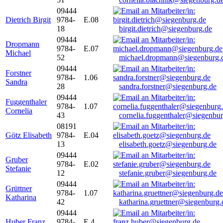
09444
Dietrich Birgit
9784-
E.08
18
birgit.dietrich@siegenburg.de
09444
Dropmann
9784-
E.07
Michael
52
michael.dropmann@siegenburg.
09444
Forstner
9784-
1.06
Sandra
28
sandra.forstner@siegenburg.de
09444
Fuggenthaler
9784-
1.07
Cornelia
43
cornelia.fuggenthaler@siegenbu
08191
Götz Elisabeth
9784-
E.04
13
elisabeth.goetz@siegenburg.de
09444
Gruber
9784-
E.02
Stefanie
12
stefanie.gruber@siegenburg.de
09444
Grüttner
9784-
1.07
Katharina
42
katharina.gruettner@siegenburg.
09444
Huber Franz
9784-
E 4