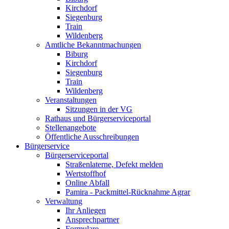
Kirchdorf
Siegenburg
Train
Wildenberg
Amtliche Bekanntmachungen
Biburg
Kirchdorf
Siegenburg
Train
Wildenberg
Veranstaltungen
Sitzungen in der VG
Rathaus und Bürgerserviceportal
Stellenangebote
Öffentliche Ausschreibungen
Bürgerservice
Bürgerserviceportal
Straßenlaterne, Defekt melden
Wertstoffhof
Online Abfall
Pamira - Packmittel-Rücknahme Agrar
Verwaltung
Ihr Anliegen
Ansprechpartner
Formulare