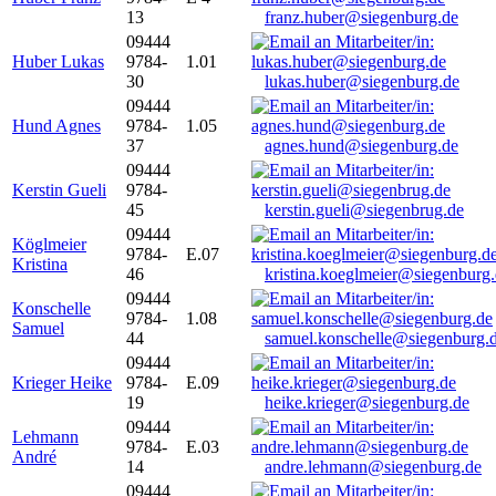
13
franz.huber@siegenburg.de
09444
Huber Lukas
9784-
1.01
30
lukas.huber@siegenburg.de
09444
Hund Agnes
9784-
1.05
37
agnes.hund@siegenburg.de
09444
Kerstin Gueli
9784-
45
kerstin.gueli@siegenbrug.de
09444
Köglmeier
9784-
E.07
Kristina
46
kristina.koeglmeier@siegenburg
09444
Konschelle
9784-
1.08
Samuel
44
samuel.konschelle@siegenburg.
09444
Krieger Heike
9784-
E.09
19
heike.krieger@siegenburg.de
09444
Lehmann
9784-
E.03
André
14
andre.lehmann@siegenburg.de
09444