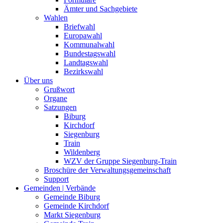
Ämter und Sachgebiete
Wahlen
Briefwahl
Europawahl
Kommunalwahl
Bundestagswahl
Landtagswahl
Bezirkswahl
Über uns
Grußwort
Organe
Satzungen
Biburg
Kirchdorf
Siegenburg
Train
Wildenberg
WZV der Gruppe Siegenburg-Train
Broschüre der Verwaltungsgemeinschaft
Support
Gemeinden | Verbände
Gemeinde Biburg
Gemeinde Kirchdorf
Markt Siegenburg