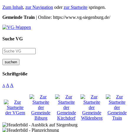
Zum Inhalt
,
zur Navigation
oder
zur Startseite
springen.
Gemeinde Train
| Online: https://www.vg-siegenburg.de/
Suche VG
suchen
Schriftgröße
A
A
A