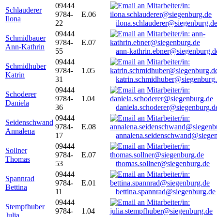
09444
Schlauderer
9784-
E.06
Ilona
22
ilona.schlauderer@siegenburg.d
09444
Schmidbauer
9784-
E.07
Ann-Kathrin
55
ann-kathrin.ebner@siegenburg.d
09444
Schmidhuber
9784-
1.05
Katrin
31
katrin.schmidhuber@siegenburg
09444
Schoderer
9784-
1.04
Daniela
36
daniela.schoderer@siegenburg.d
09444
Seidenschwand
9784-
E.08
Annalena
17
annalena.seidenschwand@siegen
09444
Sollner
9784-
E.07
Thomas
53
thomas.sollner@siegenburg.de
09444
Spannrad
9784-
E.01
Bettina
11
bettina.spannrad@siegenburg.de
09444
Stempfhuber
9784-
1.04
Julia