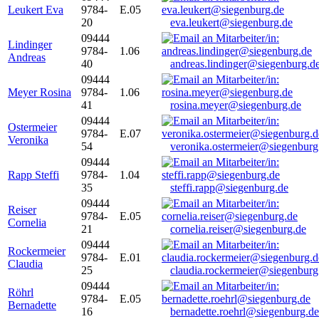
Leukert Eva
9784-
E.05
20
eva.leukert@siegenburg.de
09444
Lindinger
9784-
1.06
Andreas
40
andreas.lindinger@siegenburg.d
09444
Meyer Rosina
9784-
1.06
41
rosina.meyer@siegenburg.de
09444
Ostermeier
9784-
E.07
Veronika
54
veronika.ostermeier@siegenburg
09444
Rapp Steffi
9784-
1.04
35
steffi.rapp@siegenburg.de
09444
Reiser
9784-
E.05
Cornelia
21
cornelia.reiser@siegenburg.de
09444
Rockermeier
9784-
E.01
Claudia
25
claudia.rockermeier@siegenburg
09444
Röhrl
9784-
E.05
Bernadette
16
bernadette.roehrl@siegenburg.de