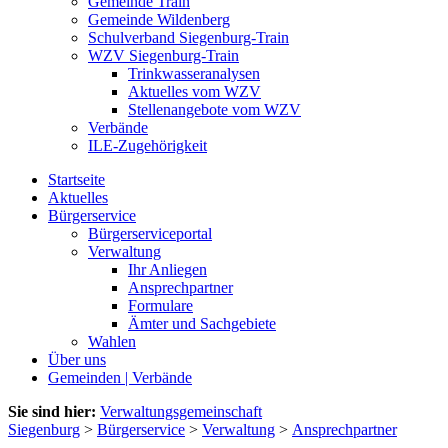
Gemeinde Train
Gemeinde Wildenberg
Schulverband Siegenburg-Train
WZV Siegenburg-Train
Trinkwasseranalysen
Aktuelles vom WZV
Stellenangebote vom WZV
Verbände
ILE-Zugehörigkeit
Startseite
Aktuelles
Bürgerservice
Bürgerserviceportal
Verwaltung
Ihr Anliegen
Ansprechpartner
Formulare
Ämter und Sachgebiete
Wahlen
Über uns
Gemeinden | Verbände
Sie sind hier:
Verwaltungsgemeinschaft
Siegenburg
>
Bürgerservice
>
Verwaltung
>
Ansprechpartner