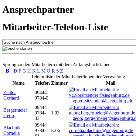
Ansprechpartner
Mitarbeiter-Telefon-Liste
Sprung zu den Mitarbeitern mit dem Anfangsbuchstaben:
B
D
F
G
H
K
L
M
O
R
S
Z
Telefonliste der Mitarbeiter/innen der Verwaltung
Name
Telefon
Zimmer
Mail
Zeitler
09444
Gerhard
9784-0
vg.vorsitzender@siegenburg.de
09444
Bergermeier
9784-
1.03
Georg
33
georg.bergermeier@siegenburg.
09444
Blachnik
9784-
E.06
Cornelia
51
cornelia.blachnik@siegenburg.d