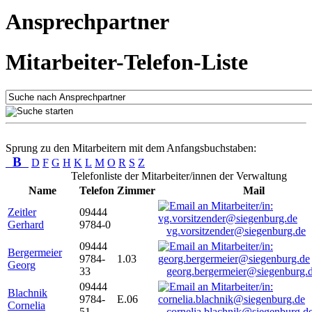
Ansprechpartner
Mitarbeiter-Telefon-Liste
Sprung zu den Mitarbeitern mit dem Anfangsbuchstaben:
B
D
F
G
H
K
L
M
O
R
S
Z
Telefonliste der Mitarbeiter/innen der Verwaltung
Name
Telefon
Zimmer
Mail
Zeitler
09444
Gerhard
9784-0
vg.vorsitzender@siegenburg.de
09444
Bergermeier
9784-
1.03
Georg
33
georg.bergermeier@siegenburg.
09444
Blachnik
9784-
E.06
Cornelia
51
cornelia.blachnik@siegenburg.d