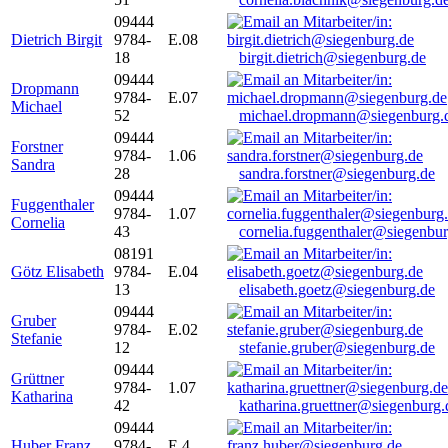
09444
Dietrich Birgit
9784-
E.08
18
birgit.dietrich@siegenburg.de
09444
Dropmann
9784-
E.07
Michael
52
michael.dropmann@siegenburg.
09444
Forstner
9784-
1.06
Sandra
28
sandra.forstner@siegenburg.de
09444
Fuggenthaler
9784-
1.07
Cornelia
43
cornelia.fuggenthaler@siegenbu
08191
Götz Elisabeth
9784-
E.04
13
elisabeth.goetz@siegenburg.de
09444
Gruber
9784-
E.02
Stefanie
12
stefanie.gruber@siegenburg.de
09444
Grüttner
9784-
1.07
Katharina
42
katharina.gruettner@siegenburg.
09444
Huber Franz
9784-
E 4