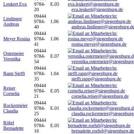
Leukert Eva
9784-
E.05
20
eva.leukert@siegenburg.de
09444
Lindinger
9784-
1.06
Andreas
40
andreas.lindinger@siegenburg.d
09444
Meyer Rosina
9784-
1.06
41
rosina.meyer@siegenburg.de
09444
Ostermeier
9784-
E.07
Veronika
54
veronika.ostermeier@siegenburg
09444
Rapp Steffi
9784-
1.04
35
steffi.rapp@siegenburg.de
09444
Reiser
9784-
E.05
Cornelia
21
cornelia.reiser@siegenburg.de
09444
Rockermeier
9784-
E.01
Claudia
25
claudia.rockermeier@siegenburg
09444
Röhrl
9784-
E.05
Bernadette
16
bernadette.roehrl@siegenburg.de