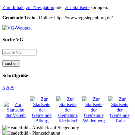
Zum Inhalt
,
zur Navigation
oder
zur Startseite
springen.
Gemeinde Train
| Online: https://www.vg-siegenburg.de/
Suche VG
suchen
Schriftgröße
A
A
A