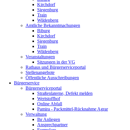
Kirchdorf
Siegenburg
Train
Wildenberg
Amtliche Bekanntmachungen
Biburg
Kirchdorf
Siegenburg
Train
Wildenberg
Veranstaltungen
Sitzungen in der VG
Rathaus und Bürgerserviceportal
Stellenangebote
Öffentliche Ausschreibungen
Bürgerservice
Bürgerserviceportal
Straßenlaterne, Defekt melden
Wertstoffhof
Online Abfall
Pamira - Packmittel-Rücknahme Agrar
Verwaltung
Ihr Anliegen
Ansprechpartner
Formulare