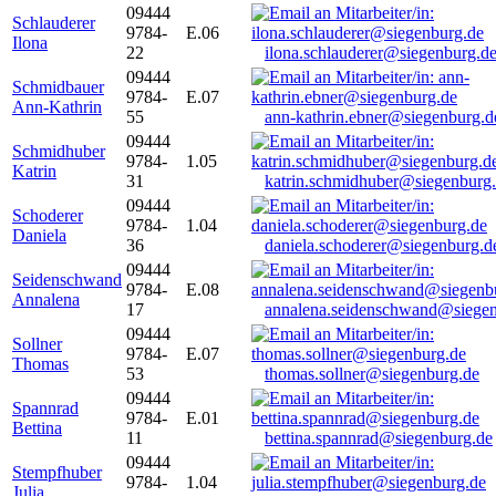
09444
Schlauderer
9784-
E.06
Ilona
22
ilona.schlauderer@siegenburg.d
09444
Schmidbauer
9784-
E.07
Ann-Kathrin
55
ann-kathrin.ebner@siegenburg.d
09444
Schmidhuber
9784-
1.05
Katrin
31
katrin.schmidhuber@siegenburg
09444
Schoderer
9784-
1.04
Daniela
36
daniela.schoderer@siegenburg.d
09444
Seidenschwand
9784-
E.08
Annalena
17
annalena.seidenschwand@siegen
09444
Sollner
9784-
E.07
Thomas
53
thomas.sollner@siegenburg.de
09444
Spannrad
9784-
E.01
Bettina
11
bettina.spannrad@siegenburg.de
09444
Stempfhuber
9784-
1.04
Julia