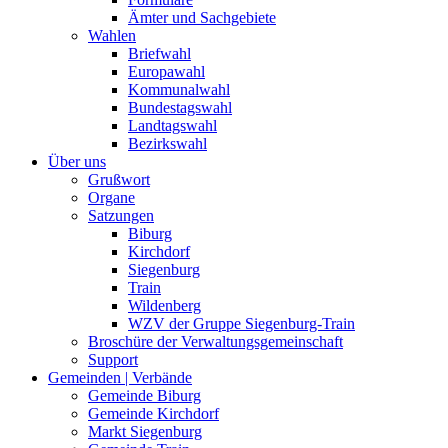
Ämter und Sachgebiete
Wahlen
Briefwahl
Europawahl
Kommunalwahl
Bundestagswahl
Landtagswahl
Bezirkswahl
Über uns
Grußwort
Organe
Satzungen
Biburg
Kirchdorf
Siegenburg
Train
Wildenberg
WZV der Gruppe Siegenburg-Train
Broschüre der Verwaltungsgemeinschaft
Support
Gemeinden | Verbände
Gemeinde Biburg
Gemeinde Kirchdorf
Markt Siegenburg