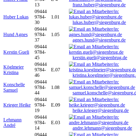
13
franz.huber@siegenburg.de
09444
Huber Lukas
9784-
1.01
30
lukas.huber@siegenburg.de
09444
Hund Agnes
9784-
1.05
37
agnes.hund@siegenburg.de
09444
Kerstin Gueli
9784-
45
kerstin.gueli@siegenbrug.de
09444
Köglmeier
9784-
E.07
Kristina
46
kristina.koeglmeier@siegenburg
09444
Konschelle
9784-
1.08
Samuel
44
samuel.konschelle@siegenburg.
09444
Krieger Heike
9784-
E.09
19
heike.krieger@siegenburg.de
09444
Lehmann
9784-
E.03
André
14
andre.lehmann@siegenburg.de
09444