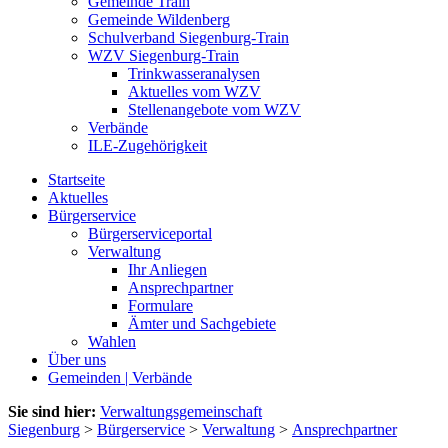
Gemeinde Train
Gemeinde Wildenberg
Schulverband Siegenburg-Train
WZV Siegenburg-Train
Trinkwasseranalysen
Aktuelles vom WZV
Stellenangebote vom WZV
Verbände
ILE-Zugehörigkeit
Startseite
Aktuelles
Bürgerservice
Bürgerserviceportal
Verwaltung
Ihr Anliegen
Ansprechpartner
Formulare
Ämter und Sachgebiete
Wahlen
Über uns
Gemeinden | Verbände
Sie sind hier:
Verwaltungsgemeinschaft
Siegenburg
>
Bürgerservice
>
Verwaltung
>
Ansprechpartner