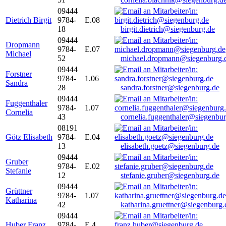
09444
Dietrich Birgit
9784-
E.08
18
birgit.dietrich@siegenburg.de
09444
Dropmann
9784-
E.07
Michael
52
michael.dropmann@siegenburg.
09444
Forstner
9784-
1.06
Sandra
28
sandra.forstner@siegenburg.de
09444
Fuggenthaler
9784-
1.07
Cornelia
43
cornelia.fuggenthaler@siegenbu
08191
Götz Elisabeth
9784-
E.04
13
elisabeth.goetz@siegenburg.de
09444
Gruber
9784-
E.02
Stefanie
12
stefanie.gruber@siegenburg.de
09444
Grüttner
9784-
1.07
Katharina
42
katharina.gruettner@siegenburg.
09444
Huber Franz
9784-
E 4