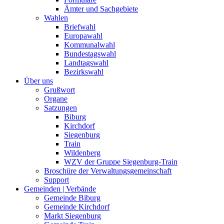
Ämter und Sachgebiete
Wahlen
Briefwahl
Europawahl
Kommunalwahl
Bundestagswahl
Landtagswahl
Bezirkswahl
Über uns
Grußwort
Organe
Satzungen
Biburg
Kirchdorf
Siegenburg
Train
Wildenberg
WZV der Gruppe Siegenburg-Train
Broschüre der Verwaltungsgemeinschaft
Support
Gemeinden | Verbände
Gemeinde Biburg
Gemeinde Kirchdorf
Markt Siegenburg