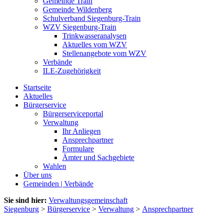
Gemeinde Train
Gemeinde Wildenberg
Schulverband Siegenburg-Train
WZV Siegenburg-Train
Trinkwasseranalysen
Aktuelles vom WZV
Stellenangebote vom WZV
Verbände
ILE-Zugehörigkeit
Startseite
Aktuelles
Bürgerservice
Bürgerserviceportal
Verwaltung
Ihr Anliegen
Ansprechpartner
Formulare
Ämter und Sachgebiete
Wahlen
Über uns
Gemeinden | Verbände
Sie sind hier:
Verwaltungsgemeinschaft
Siegenburg
>
Bürgerservice
>
Verwaltung
>
Ansprechpartner