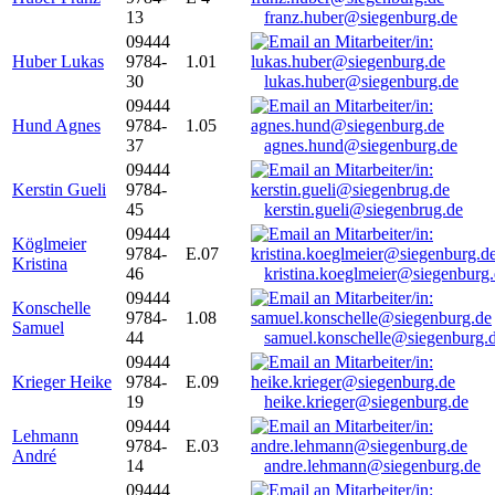
13
franz.huber@siegenburg.de
09444
Huber Lukas
9784-
1.01
30
lukas.huber@siegenburg.de
09444
Hund Agnes
9784-
1.05
37
agnes.hund@siegenburg.de
09444
Kerstin Gueli
9784-
45
kerstin.gueli@siegenbrug.de
09444
Köglmeier
9784-
E.07
Kristina
46
kristina.koeglmeier@siegenburg
09444
Konschelle
9784-
1.08
Samuel
44
samuel.konschelle@siegenburg.
09444
Krieger Heike
9784-
E.09
19
heike.krieger@siegenburg.de
09444
Lehmann
9784-
E.03
André
14
andre.lehmann@siegenburg.de
09444