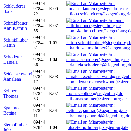
09444
Schlauderer
9784-
E.06
Ilona
22
ilona.schlauderer@siegenburg.d
09444
Schmidbauer
9784-
E.07
Ann-Kathrin
55
ann-kathrin.ebner@siegenburg.d
09444
Schmidhuber
9784-
1.05
Katrin
31
katrin.schmidhuber@siegenburg
09444
Schoderer
9784-
1.04
Daniela
36
daniela.schoderer@siegenburg.d
09444
Seidenschwand
9784-
E.08
Annalena
17
annalena.seidenschwand@siegen
09444
Sollner
9784-
E.07
Thomas
53
thomas.sollner@siegenburg.de
09444
Spannrad
9784-
E.01
Bettina
11
bettina.spannrad@siegenburg.de
09444
Stempfhuber
9784-
1.04
Julia