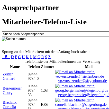
Ansprechpartner
Mitarbeiter-Telefon-Liste
Sprung zu den Mitarbeitern mit dem Anfangsbuchstaben:
B
D
F
G
H
K
L
M
O
R
S
Z
Telefonliste der Mitarbeiter/innen der Verwaltung
Name
Telefon
Zimmer
Mail
Zeitler
09444
Gerhard
9784-0
vg.vorsitzender@siegenburg.de
09444
Bergermeier
9784-
1.03
Georg
33
georg.bergermeier@siegenburg.
09444
Blachnik
9784-
E.06
Cornelia
51
cornelia.blachnik@siegenburg.d