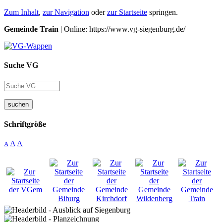
Zum Inhalt
,
zur Navigation
oder
zur Startseite
springen.
Gemeinde Train
| Online: https://www.vg-siegenburg.de/
Suche VG
suchen
Schriftgröße
A
A
A