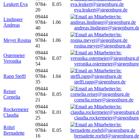
Leukert Eva
9784-
E.05
20
eva.leukert@siegenburg.de
09444
Lindinger
9784-
1.06
Andreas
40
andreas.lindinger@siegenburg.d
09444
Meyer Rosina
9784-
1.06
41
rosina.meyer@siegenburg.de
09444
Ostermeier
9784-
E.07
Veronika
54
veronika.ostermeier@siegenburg
09444
Rapp Steffi
9784-
1.04
35
steffi.rapp@siegenburg.de
09444
Reiser
9784-
E.05
Cornelia
21
cornelia.reiser@siegenburg.de
09444
Rockermeier
9784-
E.01
Claudia
25
claudia.rockermeier@siegenburg
09444
Röhrl
9784-
E.05
Bernadette
16
bernadette.roehrl@siegenburg.de