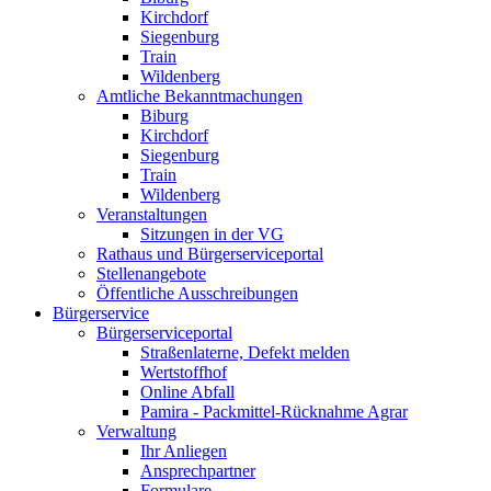
Kirchdorf
Siegenburg
Train
Wildenberg
Amtliche Bekanntmachungen
Biburg
Kirchdorf
Siegenburg
Train
Wildenberg
Veranstaltungen
Sitzungen in der VG
Rathaus und Bürgerserviceportal
Stellenangebote
Öffentliche Ausschreibungen
Bürgerservice
Bürgerserviceportal
Straßenlaterne, Defekt melden
Wertstoffhof
Online Abfall
Pamira - Packmittel-Rücknahme Agrar
Verwaltung
Ihr Anliegen
Ansprechpartner
Formulare