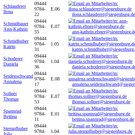
09444
Schlauderer
9784-
E.06
Ilona
22
ilona.schlauderer@siegenburg.d
09444
Schmidbauer
9784-
E.07
Ann-Kathrin
55
ann-kathrin.ebner@siegenburg.d
09444
Schmidhuber
9784-
1.05
Katrin
31
katrin.schmidhuber@siegenburg
09444
Schoderer
9784-
1.04
Daniela
36
daniela.schoderer@siegenburg.d
09444
Seidenschwand
9784-
E.08
Annalena
17
annalena.seidenschwand@siegen
09444
Sollner
9784-
E.07
Thomas
53
thomas.sollner@siegenburg.de
09444
Spannrad
9784-
E.01
Bettina
11
bettina.spannrad@siegenburg.de
09444
Stempfhuber
9784-
1.04
Julia