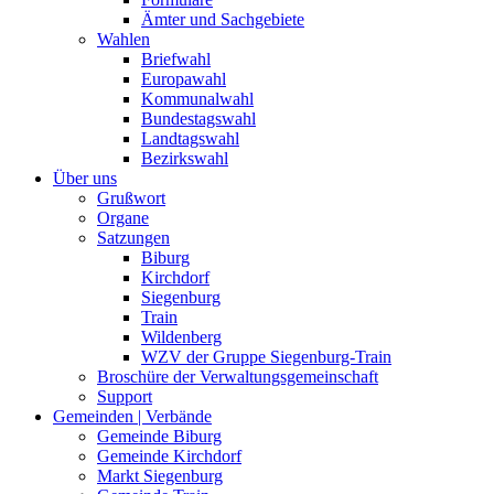
Ämter und Sachgebiete
Wahlen
Briefwahl
Europawahl
Kommunalwahl
Bundestagswahl
Landtagswahl
Bezirkswahl
Über uns
Grußwort
Organe
Satzungen
Biburg
Kirchdorf
Siegenburg
Train
Wildenberg
WZV der Gruppe Siegenburg-Train
Broschüre der Verwaltungsgemeinschaft
Support
Gemeinden | Verbände
Gemeinde Biburg
Gemeinde Kirchdorf
Markt Siegenburg