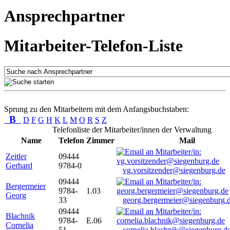
Ansprechpartner
Mitarbeiter-Telefon-Liste
Sprung zu den Mitarbeitern mit dem Anfangsbuchstaben:
B
D
F
G
H
K
L
M
O
R
S
Z
Telefonliste der Mitarbeiter/innen der Verwaltung
Name
Telefon
Zimmer
Mail
Zeitler
09444
Gerhard
9784-0
vg.vorsitzender@siegenburg.de
09444
Bergermeier
9784-
1.03
Georg
33
georg.bergermeier@siegenburg.
09444
Blachnik
9784-
E.06
Cornelia
51
cornelia.blachnik@siegenburg.d