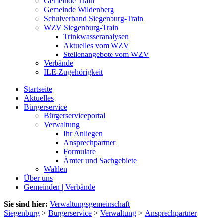
Gemeinde Train
Gemeinde Wildenberg
Schulverband Siegenburg-Train
WZV Siegenburg-Train
Trinkwasseranalysen
Aktuelles vom WZV
Stellenangebote vom WZV
Verbände
ILE-Zugehörigkeit
Startseite
Aktuelles
Bürgerservice
Bürgerserviceportal
Verwaltung
Ihr Anliegen
Ansprechpartner
Formulare
Ämter und Sachgebiete
Wahlen
Über uns
Gemeinden | Verbände
Sie sind hier:
Verwaltungsgemeinschaft
Siegenburg
>
Bürgerservice
>
Verwaltung
>
Ansprechpartner