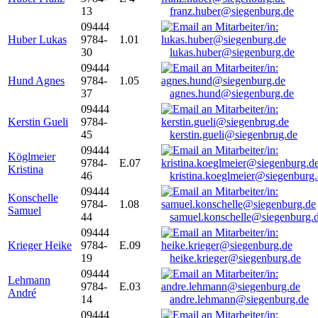
13
franz.huber@siegenburg.de
09444
Huber Lukas
9784-
1.01
30
lukas.huber@siegenburg.de
09444
Hund Agnes
9784-
1.05
37
agnes.hund@siegenburg.de
09444
Kerstin Gueli
9784-
45
kerstin.gueli@siegenbrug.de
09444
Köglmeier
9784-
E.07
Kristina
46
kristina.koeglmeier@siegenburg
09444
Konschelle
9784-
1.08
Samuel
44
samuel.konschelle@siegenburg.
09444
Krieger Heike
9784-
E.09
19
heike.krieger@siegenburg.de
09444
Lehmann
9784-
E.03
André
14
andre.lehmann@siegenburg.de
09444