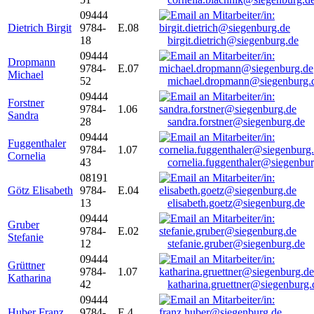
09444
Dietrich Birgit
9784-
E.08
18
birgit.dietrich@siegenburg.de
09444
Dropmann
9784-
E.07
Michael
52
michael.dropmann@siegenburg.
09444
Forstner
9784-
1.06
Sandra
28
sandra.forstner@siegenburg.de
09444
Fuggenthaler
9784-
1.07
Cornelia
43
cornelia.fuggenthaler@siegenbu
08191
Götz Elisabeth
9784-
E.04
13
elisabeth.goetz@siegenburg.de
09444
Gruber
9784-
E.02
Stefanie
12
stefanie.gruber@siegenburg.de
09444
Grüttner
9784-
1.07
Katharina
42
katharina.gruettner@siegenburg.
09444
Huber Franz
9784-
E 4