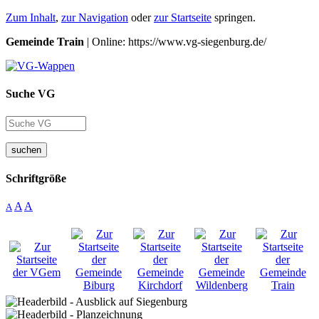
Zum Inhalt
,
zur Navigation
oder
zur Startseite
springen.
Gemeinde Train
| Online: https://www.vg-siegenburg.de/
Suche VG
suchen
Schriftgröße
A
A
A