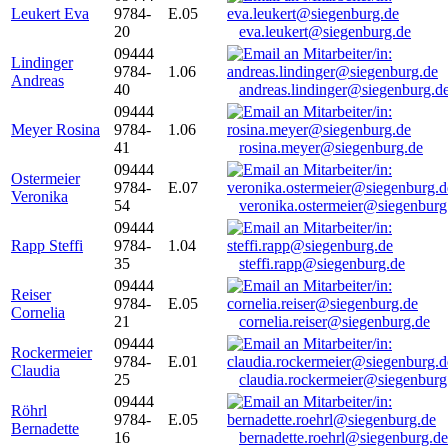
Leukert Eva
9784-
E.05
20
eva.leukert@siegenburg.de
09444
Lindinger
9784-
1.06
Andreas
40
andreas.lindinger@siegenburg.d
09444
Meyer Rosina
9784-
1.06
41
rosina.meyer@siegenburg.de
09444
Ostermeier
9784-
E.07
Veronika
54
veronika.ostermeier@siegenburg
09444
Rapp Steffi
9784-
1.04
35
steffi.rapp@siegenburg.de
09444
Reiser
9784-
E.05
Cornelia
21
cornelia.reiser@siegenburg.de
09444
Rockermeier
9784-
E.01
Claudia
25
claudia.rockermeier@siegenburg
09444
Röhrl
9784-
E.05
Bernadette
16
bernadette.roehrl@siegenburg.de