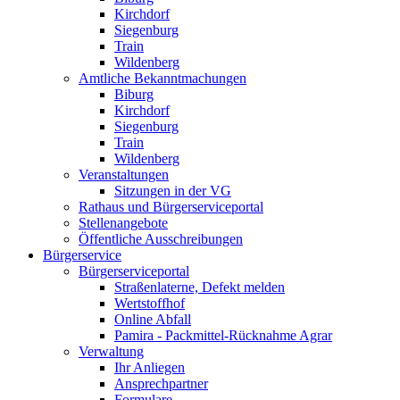
Kirchdorf
Siegenburg
Train
Wildenberg
Amtliche Bekanntmachungen
Biburg
Kirchdorf
Siegenburg
Train
Wildenberg
Veranstaltungen
Sitzungen in der VG
Rathaus und Bürgerserviceportal
Stellenangebote
Öffentliche Ausschreibungen
Bürgerservice
Bürgerserviceportal
Straßenlaterne, Defekt melden
Wertstoffhof
Online Abfall
Pamira - Packmittel-Rücknahme Agrar
Verwaltung
Ihr Anliegen
Ansprechpartner
Formulare