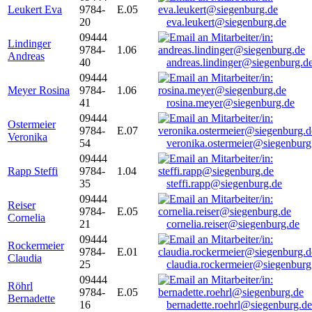
Leukert Eva
9784-
E.05
20
eva.leukert@siegenburg.de
09444
Lindinger
9784-
1.06
Andreas
40
andreas.lindinger@siegenburg.d
09444
Meyer Rosina
9784-
1.06
41
rosina.meyer@siegenburg.de
09444
Ostermeier
9784-
E.07
Veronika
54
veronika.ostermeier@siegenburg
09444
Rapp Steffi
9784-
1.04
35
steffi.rapp@siegenburg.de
09444
Reiser
9784-
E.05
Cornelia
21
cornelia.reiser@siegenburg.de
09444
Rockermeier
9784-
E.01
Claudia
25
claudia.rockermeier@siegenburg
09444
Röhrl
9784-
E.05
Bernadette
16
bernadette.roehrl@siegenburg.de