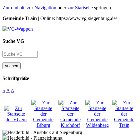
Zum Inhalt
,
zur Navigation
oder
zur Startseite
springen.
Gemeinde Train
| Online: https://www.vg-siegenburg.de/
Suche VG
suchen
Schriftgröße
A
A
A