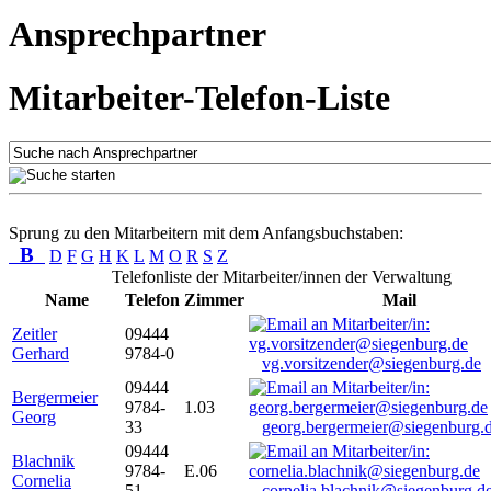
Ansprechpartner
Mitarbeiter-Telefon-Liste
Sprung zu den Mitarbeitern mit dem Anfangsbuchstaben:
B
D
F
G
H
K
L
M
O
R
S
Z
Telefonliste der Mitarbeiter/innen der Verwaltung
Name
Telefon
Zimmer
Mail
Zeitler
09444
Gerhard
9784-0
vg.vorsitzender@siegenburg.de
09444
Bergermeier
9784-
1.03
Georg
33
georg.bergermeier@siegenburg.
09444
Blachnik
9784-
E.06
Cornelia
51
cornelia.blachnik@siegenburg.d