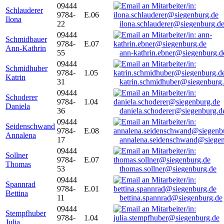
09444
Schlauderer
9784-
E.06
Ilona
22
ilona.schlauderer@siegenburg.d
09444
Schmidbauer
9784-
E.07
Ann-Kathrin
55
ann-kathrin.ebner@siegenburg.d
09444
Schmidhuber
9784-
1.05
Katrin
31
katrin.schmidhuber@siegenburg
09444
Schoderer
9784-
1.04
Daniela
36
daniela.schoderer@siegenburg.d
09444
Seidenschwand
9784-
E.08
Annalena
17
annalena.seidenschwand@siegen
09444
Sollner
9784-
E.07
Thomas
53
thomas.sollner@siegenburg.de
09444
Spannrad
9784-
E.01
Bettina
11
bettina.spannrad@siegenburg.de
09444
Stempfhuber
9784-
1.04
Julia