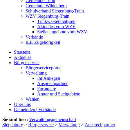
Gemeinde Train
Gemeinde Wildenberg
Schulverband Siegenburg-Train
WZV Siegenburg-Train
Trinkwasseranalysen
Aktuelles vom WZV
Stellenangebote vom WZV
Verbände
ILE-Zugehörigkeit
Startseite
Aktuelles
Bürgerservice
Bürgerserviceportal
Verwaltung
Ihr Anliegen
Ansprechpartner
Formulare
Ämter und Sachgebiete
Wahlen
Über uns
Gemeinden | Verbände
Sie sind hier:
Verwaltungsgemeinschaft
Siegenburg
>
Bürgerservice
>
Verwaltung
>
Ansprechpartner