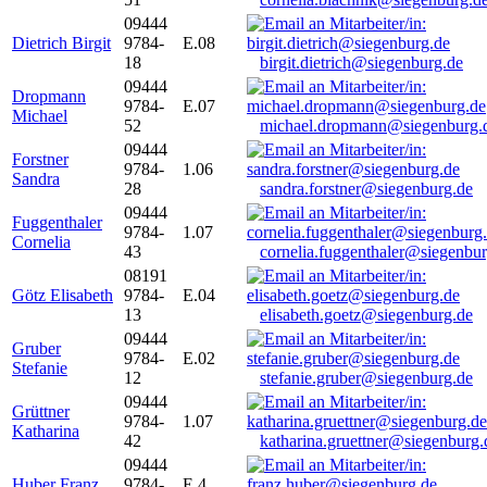
09444
Dietrich Birgit
9784-
E.08
18
birgit.dietrich@siegenburg.de
09444
Dropmann
9784-
E.07
Michael
52
michael.dropmann@siegenburg.
09444
Forstner
9784-
1.06
Sandra
28
sandra.forstner@siegenburg.de
09444
Fuggenthaler
9784-
1.07
Cornelia
43
cornelia.fuggenthaler@siegenbu
08191
Götz Elisabeth
9784-
E.04
13
elisabeth.goetz@siegenburg.de
09444
Gruber
9784-
E.02
Stefanie
12
stefanie.gruber@siegenburg.de
09444
Grüttner
9784-
1.07
Katharina
42
katharina.gruettner@siegenburg.
09444
Huber Franz
9784-
E 4