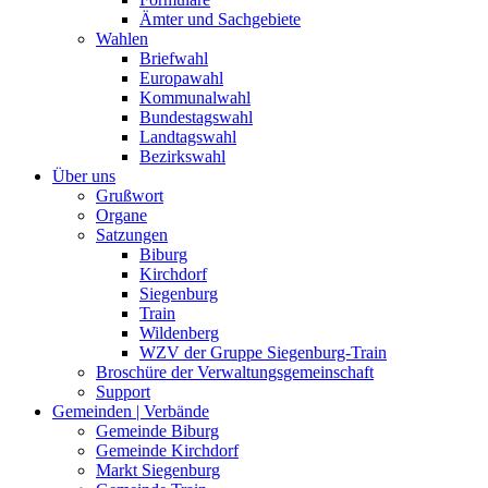
Ämter und Sachgebiete
Wahlen
Briefwahl
Europawahl
Kommunalwahl
Bundestagswahl
Landtagswahl
Bezirkswahl
Über uns
Grußwort
Organe
Satzungen
Biburg
Kirchdorf
Siegenburg
Train
Wildenberg
WZV der Gruppe Siegenburg-Train
Broschüre der Verwaltungsgemeinschaft
Support
Gemeinden | Verbände
Gemeinde Biburg
Gemeinde Kirchdorf
Markt Siegenburg