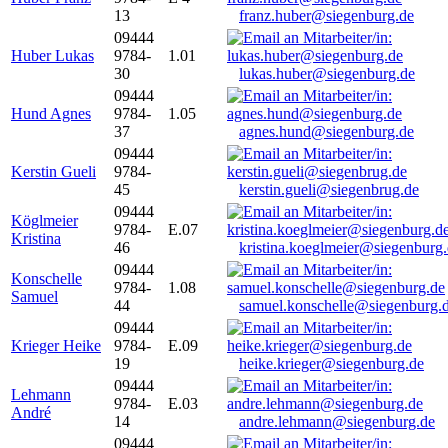
13
franz.huber@siegenburg.de
09444
Huber Lukas
9784-
1.01
30
lukas.huber@siegenburg.de
09444
Hund Agnes
9784-
1.05
37
agnes.hund@siegenburg.de
09444
Kerstin Gueli
9784-
45
kerstin.gueli@siegenbrug.de
09444
Köglmeier
9784-
E.07
Kristina
46
kristina.koeglmeier@siegenburg
09444
Konschelle
9784-
1.08
Samuel
44
samuel.konschelle@siegenburg.
09444
Krieger Heike
9784-
E.09
19
heike.krieger@siegenburg.de
09444
Lehmann
9784-
E.03
André
14
andre.lehmann@siegenburg.de
09444