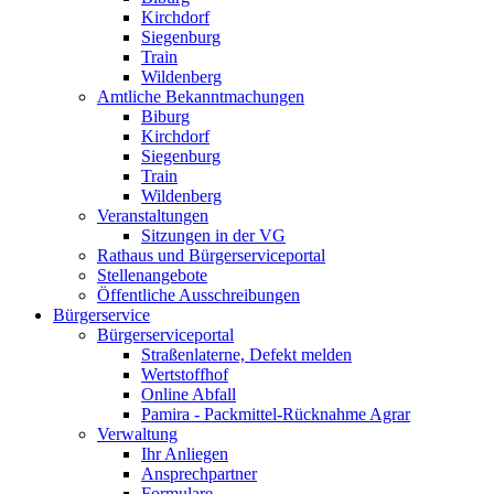
Kirchdorf
Siegenburg
Train
Wildenberg
Amtliche Bekanntmachungen
Biburg
Kirchdorf
Siegenburg
Train
Wildenberg
Veranstaltungen
Sitzungen in der VG
Rathaus und Bürgerserviceportal
Stellenangebote
Öffentliche Ausschreibungen
Bürgerservice
Bürgerserviceportal
Straßenlaterne, Defekt melden
Wertstoffhof
Online Abfall
Pamira - Packmittel-Rücknahme Agrar
Verwaltung
Ihr Anliegen
Ansprechpartner
Formulare