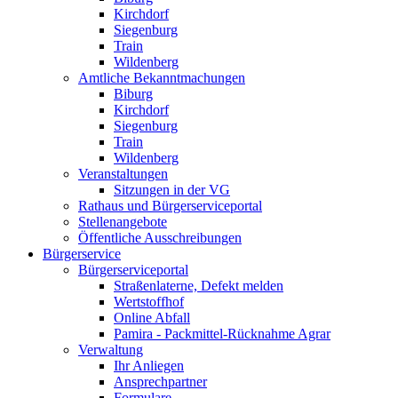
Kirchdorf
Siegenburg
Train
Wildenberg
Amtliche Bekanntmachungen
Biburg
Kirchdorf
Siegenburg
Train
Wildenberg
Veranstaltungen
Sitzungen in der VG
Rathaus und Bürgerserviceportal
Stellenangebote
Öffentliche Ausschreibungen
Bürgerservice
Bürgerserviceportal
Straßenlaterne, Defekt melden
Wertstoffhof
Online Abfall
Pamira - Packmittel-Rücknahme Agrar
Verwaltung
Ihr Anliegen
Ansprechpartner
Formulare