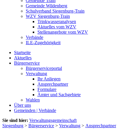
Gemeinde Train
Gemeinde Wildenberg
Schulverband Siegenburg-Train
WZV Siegenburg-Train
Trinkwasseranalysen
Aktuelles vom WZV
Stellenangebote vom WZV
Verbände
ILE-Zugehörigkeit
Startseite
Aktuelles
Bürgerservice
Bürgerserviceportal
Verwaltung
Ihr Anliegen
Ansprechpartner
Formulare
Ämter und Sachgebiete
Wahlen
Über uns
Gemeinden | Verbände
Sie sind hier:
Verwaltungsgemeinschaft
Siegenburg
>
Bürgerservice
>
Verwaltung
>
Ansprechpartner