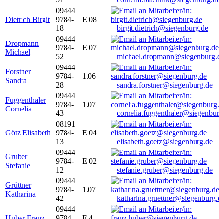
09444
Dietrich Birgit
9784-
E.08
18
birgit.dietrich@siegenburg.de
09444
Dropmann
9784-
E.07
Michael
52
michael.dropmann@siegenburg.
09444
Forstner
9784-
1.06
Sandra
28
sandra.forstner@siegenburg.de
09444
Fuggenthaler
9784-
1.07
Cornelia
43
cornelia.fuggenthaler@siegenbu
08191
Götz Elisabeth
9784-
E.04
13
elisabeth.goetz@siegenburg.de
09444
Gruber
9784-
E.02
Stefanie
12
stefanie.gruber@siegenburg.de
09444
Grüttner
9784-
1.07
Katharina
42
katharina.gruettner@siegenburg.
09444
Huber Franz
9784-
E 4