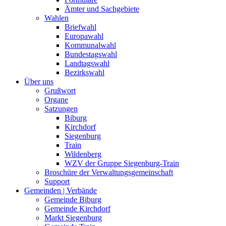
Ämter und Sachgebiete
Wahlen
Briefwahl
Europawahl
Kommunalwahl
Bundestagswahl
Landtagswahl
Bezirkswahl
Über uns
Grußwort
Organe
Satzungen
Biburg
Kirchdorf
Siegenburg
Train
Wildenberg
WZV der Gruppe Siegenburg-Train
Broschüre der Verwaltungsgemeinschaft
Support
Gemeinden | Verbände
Gemeinde Biburg
Gemeinde Kirchdorf
Markt Siegenburg