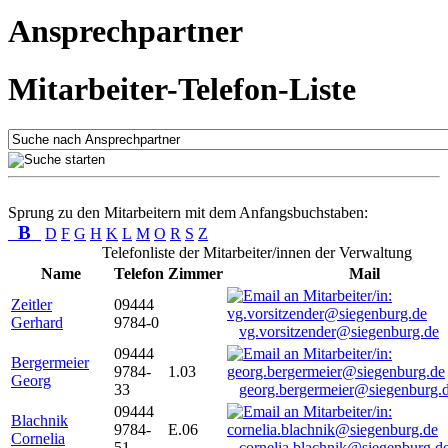
Ansprechpartner
Mitarbeiter-Telefon-Liste
Sprung zu den Mitarbeitern mit dem Anfangsbuchstaben:
B
D
F
G
H
K
L
M
O
R
S
Z
Telefonliste der Mitarbeiter/innen der Verwaltung
Name
Telefon
Zimmer
Mail
Zeitler
09444
Gerhard
9784-0
vg.vorsitzender@siegenburg.de
09444
Bergermeier
9784-
1.03
Georg
33
georg.bergermeier@siegenburg.
09444
Blachnik
9784-
E.06
Cornelia
51
cornelia.blachnik@siegenburg.d