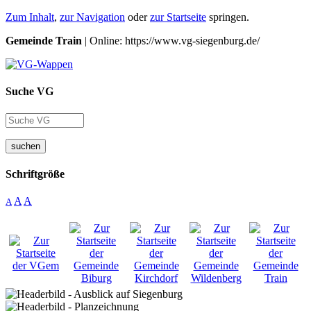
Zum Inhalt
,
zur Navigation
oder
zur Startseite
springen.
Gemeinde Train
| Online: https://www.vg-siegenburg.de/
Suche VG
suchen
Schriftgröße
A
A
A