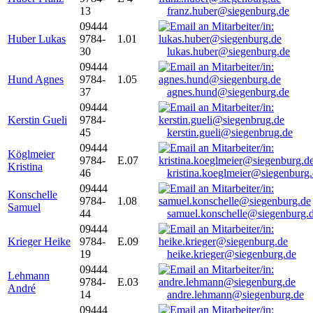
13
franz.huber@siegenburg.de
09444
Huber Lukas
9784-
1.01
30
lukas.huber@siegenburg.de
09444
Hund Agnes
9784-
1.05
37
agnes.hund@siegenburg.de
09444
Kerstin Gueli
9784-
45
kerstin.gueli@siegenbrug.de
09444
Köglmeier
9784-
E.07
Kristina
46
kristina.koeglmeier@siegenburg
09444
Konschelle
9784-
1.08
Samuel
44
samuel.konschelle@siegenburg.
09444
Krieger Heike
9784-
E.09
19
heike.krieger@siegenburg.de
09444
Lehmann
9784-
E.03
André
14
andre.lehmann@siegenburg.de
09444