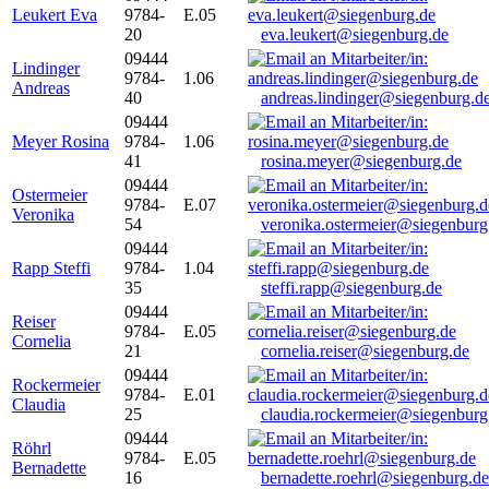
Leukert Eva
9784-
E.05
20
eva.leukert@siegenburg.de
09444
Lindinger
9784-
1.06
Andreas
40
andreas.lindinger@siegenburg.d
09444
Meyer Rosina
9784-
1.06
41
rosina.meyer@siegenburg.de
09444
Ostermeier
9784-
E.07
Veronika
54
veronika.ostermeier@siegenburg
09444
Rapp Steffi
9784-
1.04
35
steffi.rapp@siegenburg.de
09444
Reiser
9784-
E.05
Cornelia
21
cornelia.reiser@siegenburg.de
09444
Rockermeier
9784-
E.01
Claudia
25
claudia.rockermeier@siegenburg
09444
Röhrl
9784-
E.05
Bernadette
16
bernadette.roehrl@siegenburg.de