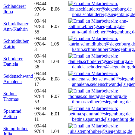
09444
Schlauderer
9784-
E.06
Ilona
22
ilona.schlauderer@siegenburg.d
09444
Schmidbauer
9784-
E.07
Ann-Kathrin
55
ann-kathrin.ebner@siegenburg.d
09444
Schmidhuber
9784-
1.05
Katrin
31
katrin.schmidhuber@siegenburg
09444
Schoderer
9784-
1.04
Daniela
36
daniela.schoderer@siegenburg.d
09444
Seidenschwand
9784-
E.08
Annalena
17
annalena.seidenschwand@siegen
09444
Sollner
9784-
E.07
Thomas
53
thomas.sollner@siegenburg.de
09444
Spannrad
9784-
E.01
Bettina
11
bettina.spannrad@siegenburg.de
09444
Stempfhuber
9784-
1.04
Julia