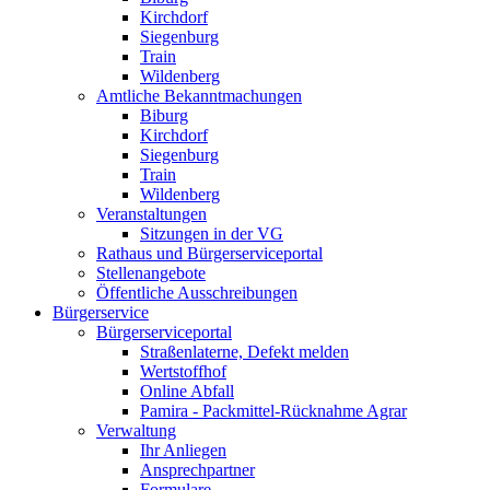
Kirchdorf
Siegenburg
Train
Wildenberg
Amtliche Bekanntmachungen
Biburg
Kirchdorf
Siegenburg
Train
Wildenberg
Veranstaltungen
Sitzungen in der VG
Rathaus und Bürgerserviceportal
Stellenangebote
Öffentliche Ausschreibungen
Bürgerservice
Bürgerserviceportal
Straßenlaterne, Defekt melden
Wertstoffhof
Online Abfall
Pamira - Packmittel-Rücknahme Agrar
Verwaltung
Ihr Anliegen
Ansprechpartner
Formulare