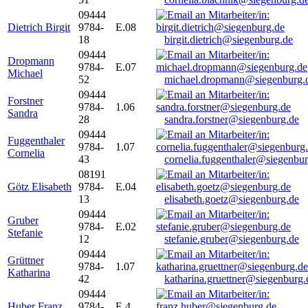
09444
Dietrich Birgit
9784-
E.08
18
birgit.dietrich@siegenburg.de
09444
Dropmann
9784-
E.07
Michael
52
michael.dropmann@siegenburg.
09444
Forstner
9784-
1.06
Sandra
28
sandra.forstner@siegenburg.de
09444
Fuggenthaler
9784-
1.07
Cornelia
43
cornelia.fuggenthaler@siegenbu
08191
Götz Elisabeth
9784-
E.04
13
elisabeth.goetz@siegenburg.de
09444
Gruber
9784-
E.02
Stefanie
12
stefanie.gruber@siegenburg.de
09444
Grüttner
9784-
1.07
Katharina
42
katharina.gruettner@siegenburg.
09444
Huber Franz
9784-
E 4