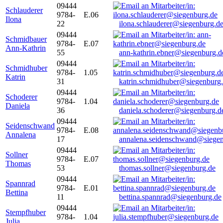
09444
Schlauderer
9784-
E.06
Ilona
22
ilona.schlauderer@siegenburg.d
09444
Schmidbauer
9784-
E.07
Ann-Kathrin
55
ann-kathrin.ebner@siegenburg.d
09444
Schmidhuber
9784-
1.05
Katrin
31
katrin.schmidhuber@siegenburg
09444
Schoderer
9784-
1.04
Daniela
36
daniela.schoderer@siegenburg.d
09444
Seidenschwand
9784-
E.08
Annalena
17
annalena.seidenschwand@siegen
09444
Sollner
9784-
E.07
Thomas
53
thomas.sollner@siegenburg.de
09444
Spannrad
9784-
E.01
Bettina
11
bettina.spannrad@siegenburg.de
09444
Stempfhuber
9784-
1.04
Julia