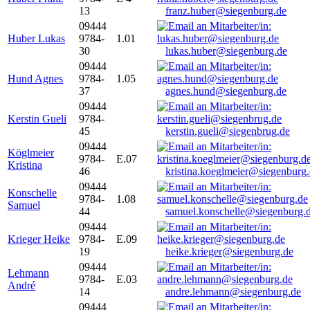
13
franz.huber@siegenburg.de
09444
Huber Lukas
9784-
1.01
30
lukas.huber@siegenburg.de
09444
Hund Agnes
9784-
1.05
37
agnes.hund@siegenburg.de
09444
Kerstin Gueli
9784-
45
kerstin.gueli@siegenbrug.de
09444
Köglmeier
9784-
E.07
Kristina
46
kristina.koeglmeier@siegenburg
09444
Konschelle
9784-
1.08
Samuel
44
samuel.konschelle@siegenburg.
09444
Krieger Heike
9784-
E.09
19
heike.krieger@siegenburg.de
09444
Lehmann
9784-
E.03
André
14
andre.lehmann@siegenburg.de
09444