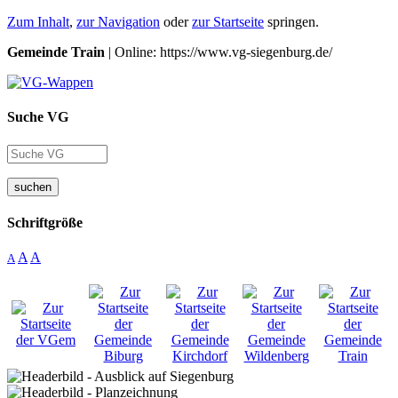
Zum Inhalt
,
zur Navigation
oder
zur Startseite
springen.
Gemeinde Train
| Online: https://www.vg-siegenburg.de/
Suche VG
suchen
Schriftgröße
A
A
A