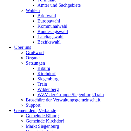
Ämter und Sachgebiete
Wahlen
Briefwahl
Europawahl
Kommunalwahl
Bundestagswahl
Landtagswahl
Bezirkswahl
Über uns
Grußwort
Organe
Satzungen
Biburg
Kirchdorf
Siegenburg
Train
Wildenberg
WZV der Gruppe Siegenburg-Train
Broschüre der Verwaltungsgemeinschaft
Support
Gemeinden | Verbände
Gemeinde Biburg
Gemeinde Kirchdorf
Markt Siegenburg