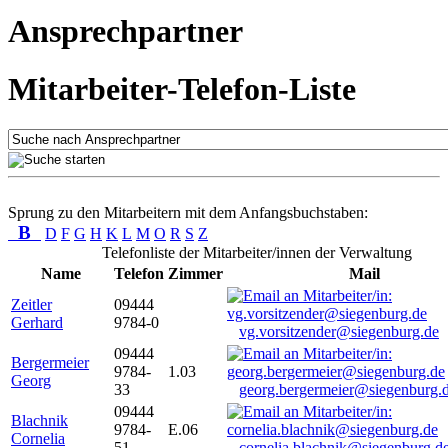
Ansprechpartner
Mitarbeiter-Telefon-Liste
Sprung zu den Mitarbeitern mit dem Anfangsbuchstaben:
B
D
F
G
H
K
L
M
O
R
S
Z
Telefonliste der Mitarbeiter/innen der Verwaltung
Name
Telefon
Zimmer
Mail
Zeitler
09444
Gerhard
9784-0
vg.vorsitzender@siegenburg.de
09444
Bergermeier
9784-
1.03
Georg
33
georg.bergermeier@siegenburg.
09444
Blachnik
9784-
E.06
Cornelia
51
cornelia.blachnik@siegenburg.d