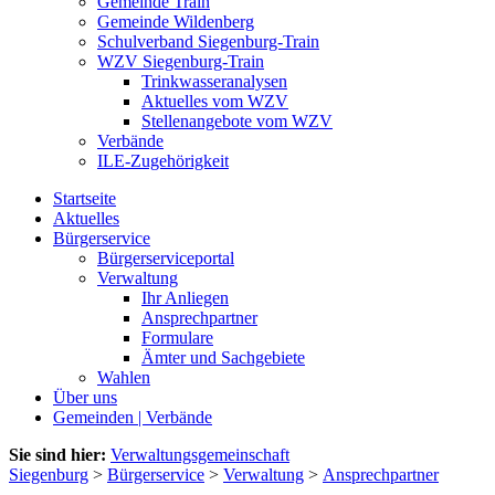
Gemeinde Train
Gemeinde Wildenberg
Schulverband Siegenburg-Train
WZV Siegenburg-Train
Trinkwasseranalysen
Aktuelles vom WZV
Stellenangebote vom WZV
Verbände
ILE-Zugehörigkeit
Startseite
Aktuelles
Bürgerservice
Bürgerserviceportal
Verwaltung
Ihr Anliegen
Ansprechpartner
Formulare
Ämter und Sachgebiete
Wahlen
Über uns
Gemeinden | Verbände
Sie sind hier:
Verwaltungsgemeinschaft
Siegenburg
>
Bürgerservice
>
Verwaltung
>
Ansprechpartner