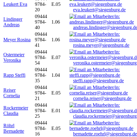
Leukert Eva
9784-
E.05
20
eva.leukert@siegenburg.de
09444
Lindinger
9784-
1.06
Andreas
40
andreas.lindinger@siegenburg.d
09444
Meyer Rosina
9784-
1.06
41
rosina.meyer@siegenburg.de
09444
Ostermeier
9784-
E.07
Veronika
54
veronika.ostermeier@siegenburg
09444
Rapp Steffi
9784-
1.04
35
steffi.rapp@siegenburg.de
09444
Reiser
9784-
E.05
Cornelia
21
cornelia.reiser@siegenburg.de
09444
Rockermeier
9784-
E.01
Claudia
25
claudia.rockermeier@siegenburg
09444
Röhrl
9784-
E.05
Bernadette
16
bernadette.roehrl@siegenburg.de