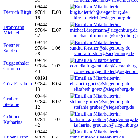
09444
Dietrich Birgit
9784-
E.08
18
birgit.dietrich@siegenburg.de
09444
Dropmann
9784-
E.07
Michael
52
michael.dropmann@siegenburg.
09444
Forstner
9784-
1.06
Sandra
28
sandra.forstner@siegenburg.de
09444
Fuggenthaler
9784-
1.07
Cornelia
43
cornelia.fuggenthaler@siegenbu
08191
Götz Elisabeth
9784-
E.04
13
elisabeth.goetz@siegenburg.de
09444
Gruber
9784-
E.02
Stefanie
12
stefanie.gruber@siegenburg.de
09444
Grüttner
9784-
1.07
Katharina
42
katharina.gruettner@siegenburg.
09444
Huber Franz
9784-
E 4