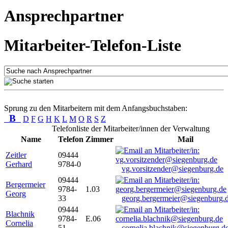
Ansprechpartner
Mitarbeiter-Telefon-Liste
Sprung zu den Mitarbeitern mit dem Anfangsbuchstaben:
B
D
F
G
H
K
L
M
O
R
S
Z
Telefonliste der Mitarbeiter/innen der Verwaltung
Name
Telefon
Zimmer
Mail
Zeitler
09444
Gerhard
9784-0
vg.vorsitzender@siegenburg.de
09444
Bergermeier
9784-
1.03
Georg
33
georg.bergermeier@siegenburg.
09444
Blachnik
9784-
E.06
Cornelia
51
cornelia.blachnik@siegenburg.d