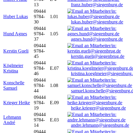
13
franz.huber@siegenburg.de
09444
Huber Lukas
9784-
1.01
30
lukas.huber@siegenburg.de
09444
Hund Agnes
9784-
1.05
37
agnes.hund@siegenburg.de
09444
Kerstin Gueli
9784-
45
kerstin.gueli@siegenbrug.de
09444
Köglmeier
9784-
E.07
Kristina
46
kristina.koeglmeier@siegenburg
09444
Konschelle
9784-
1.08
Samuel
44
samuel.konschelle@siegenburg.
09444
Krieger Heike
9784-
E.09
19
heike.krieger@siegenburg.de
09444
Lehmann
9784-
E.03
André
14
andre.lehmann@siegenburg.de
09444