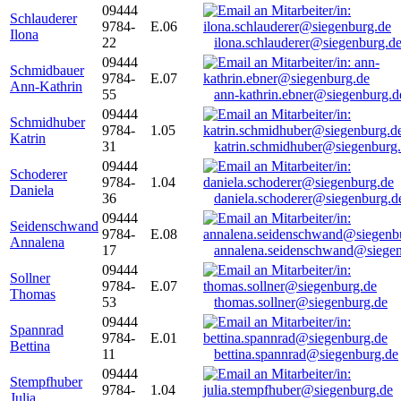
09444
Schlauderer
9784-
E.06
Ilona
22
ilona.schlauderer@siegenburg.d
09444
Schmidbauer
9784-
E.07
Ann-Kathrin
55
ann-kathrin.ebner@siegenburg.d
09444
Schmidhuber
9784-
1.05
Katrin
31
katrin.schmidhuber@siegenburg
09444
Schoderer
9784-
1.04
Daniela
36
daniela.schoderer@siegenburg.d
09444
Seidenschwand
9784-
E.08
Annalena
17
annalena.seidenschwand@siegen
09444
Sollner
9784-
E.07
Thomas
53
thomas.sollner@siegenburg.de
09444
Spannrad
9784-
E.01
Bettina
11
bettina.spannrad@siegenburg.de
09444
Stempfhuber
9784-
1.04
Julia