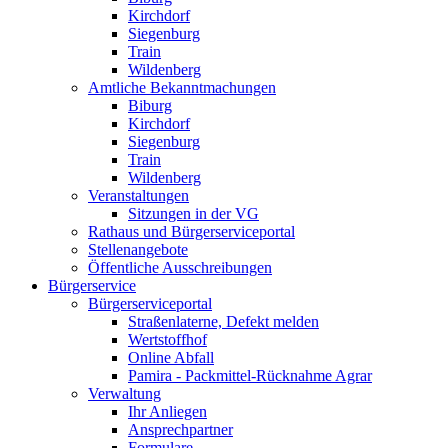
Kirchdorf
Siegenburg
Train
Wildenberg
Amtliche Bekanntmachungen
Biburg
Kirchdorf
Siegenburg
Train
Wildenberg
Veranstaltungen
Sitzungen in der VG
Rathaus und Bürgerserviceportal
Stellenangebote
Öffentliche Ausschreibungen
Bürgerservice
Bürgerserviceportal
Straßenlaterne, Defekt melden
Wertstoffhof
Online Abfall
Pamira - Packmittel-Rücknahme Agrar
Verwaltung
Ihr Anliegen
Ansprechpartner
Formulare