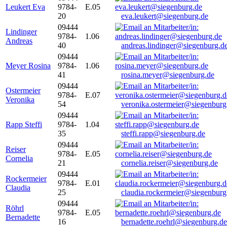
Leukert Eva
9784-
E.05
20
eva.leukert@siegenburg.de
09444
Lindinger
9784-
1.06
Andreas
40
andreas.lindinger@siegenburg.d
09444
Meyer Rosina
9784-
1.06
41
rosina.meyer@siegenburg.de
09444
Ostermeier
9784-
E.07
Veronika
54
veronika.ostermeier@siegenburg
09444
Rapp Steffi
9784-
1.04
35
steffi.rapp@siegenburg.de
09444
Reiser
9784-
E.05
Cornelia
21
cornelia.reiser@siegenburg.de
09444
Rockermeier
9784-
E.01
Claudia
25
claudia.rockermeier@siegenburg
09444
Röhrl
9784-
E.05
Bernadette
16
bernadette.roehrl@siegenburg.de