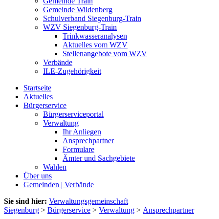
Gemeinde Train
Gemeinde Wildenberg
Schulverband Siegenburg-Train
WZV Siegenburg-Train
Trinkwasseranalysen
Aktuelles vom WZV
Stellenangebote vom WZV
Verbände
ILE-Zugehörigkeit
Startseite
Aktuelles
Bürgerservice
Bürgerserviceportal
Verwaltung
Ihr Anliegen
Ansprechpartner
Formulare
Ämter und Sachgebiete
Wahlen
Über uns
Gemeinden | Verbände
Sie sind hier:
Verwaltungsgemeinschaft
Siegenburg
>
Bürgerservice
>
Verwaltung
>
Ansprechpartner