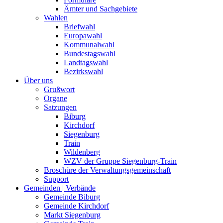
Ämter und Sachgebiete
Wahlen
Briefwahl
Europawahl
Kommunalwahl
Bundestagswahl
Landtagswahl
Bezirkswahl
Über uns
Grußwort
Organe
Satzungen
Biburg
Kirchdorf
Siegenburg
Train
Wildenberg
WZV der Gruppe Siegenburg-Train
Broschüre der Verwaltungsgemeinschaft
Support
Gemeinden | Verbände
Gemeinde Biburg
Gemeinde Kirchdorf
Markt Siegenburg