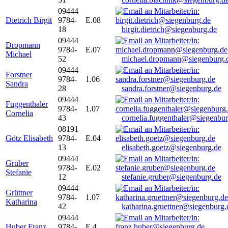
09444
Dietrich Birgit
9784-
E.08
18
birgit.dietrich@siegenburg.de
09444
Dropmann
9784-
E.07
Michael
52
michael.dropmann@siegenburg.
09444
Forstner
9784-
1.06
Sandra
28
sandra.forstner@siegenburg.de
09444
Fuggenthaler
9784-
1.07
Cornelia
43
cornelia.fuggenthaler@siegenbu
08191
Götz Elisabeth
9784-
E.04
13
elisabeth.goetz@siegenburg.de
09444
Gruber
9784-
E.02
Stefanie
12
stefanie.gruber@siegenburg.de
09444
Grüttner
9784-
1.07
Katharina
42
katharina.gruettner@siegenburg.
09444
Huber Franz
9784-
E 4