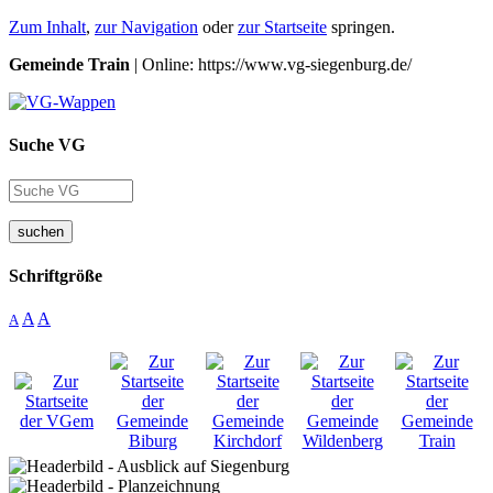
Zum Inhalt
,
zur Navigation
oder
zur Startseite
springen.
Gemeinde Train
| Online: https://www.vg-siegenburg.de/
Suche VG
suchen
Schriftgröße
A
A
A