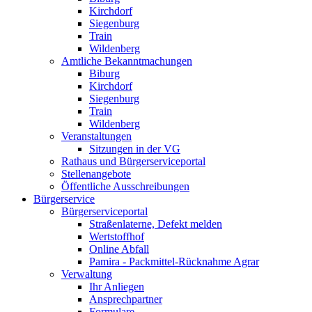
Kirchdorf
Siegenburg
Train
Wildenberg
Amtliche Bekanntmachungen
Biburg
Kirchdorf
Siegenburg
Train
Wildenberg
Veranstaltungen
Sitzungen in der VG
Rathaus und Bürgerserviceportal
Stellenangebote
Öffentliche Ausschreibungen
Bürgerservice
Bürgerserviceportal
Straßenlaterne, Defekt melden
Wertstoffhof
Online Abfall
Pamira - Packmittel-Rücknahme Agrar
Verwaltung
Ihr Anliegen
Ansprechpartner
Formulare