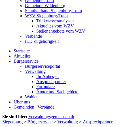
Gemeinde Train
Gemeinde Wildenberg
Schulverband Siegenburg-Train
WZV Siegenburg-Train
Trinkwasseranalysen
Aktuelles vom WZV
Stellenangebote vom WZV
Verbände
ILE-Zugehörigkeit
Startseite
Aktuelles
Bürgerservice
Bürgerserviceportal
Verwaltung
Ihr Anliegen
Ansprechpartner
Formulare
Ämter und Sachgebiete
Wahlen
Über uns
Gemeinden | Verbände
Sie sind hier:
Verwaltungsgemeinschaft
Siegenburg
>
Bürgerservice
>
Verwaltung
>
Ansprechpartner