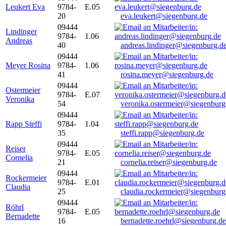
Leukert Eva
9784-
E.05
20
eva.leukert@siegenburg.de
09444
Lindinger
9784-
1.06
Andreas
40
andreas.lindinger@siegenburg.d
09444
Meyer Rosina
9784-
1.06
41
rosina.meyer@siegenburg.de
09444
Ostermeier
9784-
E.07
Veronika
54
veronika.ostermeier@siegenburg
09444
Rapp Steffi
9784-
1.04
35
steffi.rapp@siegenburg.de
09444
Reiser
9784-
E.05
Cornelia
21
cornelia.reiser@siegenburg.de
09444
Rockermeier
9784-
E.01
Claudia
25
claudia.rockermeier@siegenburg
09444
Röhrl
9784-
E.05
Bernadette
16
bernadette.roehrl@siegenburg.de