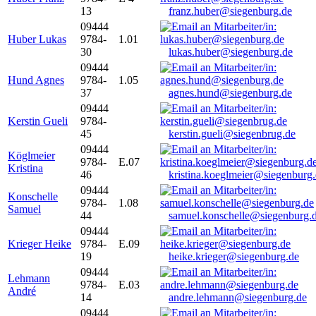
13
franz.huber@siegenburg.de
09444
Huber Lukas
9784-
1.01
30
lukas.huber@siegenburg.de
09444
Hund Agnes
9784-
1.05
37
agnes.hund@siegenburg.de
09444
Kerstin Gueli
9784-
45
kerstin.gueli@siegenbrug.de
09444
Köglmeier
9784-
E.07
Kristina
46
kristina.koeglmeier@siegenburg
09444
Konschelle
9784-
1.08
Samuel
44
samuel.konschelle@siegenburg.
09444
Krieger Heike
9784-
E.09
19
heike.krieger@siegenburg.de
09444
Lehmann
9784-
E.03
André
14
andre.lehmann@siegenburg.de
09444