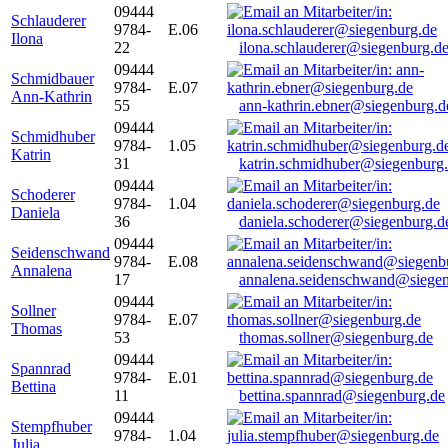
09444
Schlauderer
9784-
E.06
Ilona
22
ilona.schlauderer@siegenburg.d
09444
Schmidbauer
9784-
E.07
Ann-Kathrin
55
ann-kathrin.ebner@siegenburg.d
09444
Schmidhuber
9784-
1.05
Katrin
31
katrin.schmidhuber@siegenburg
09444
Schoderer
9784-
1.04
Daniela
36
daniela.schoderer@siegenburg.d
09444
Seidenschwand
9784-
E.08
Annalena
17
annalena.seidenschwand@siegen
09444
Sollner
9784-
E.07
Thomas
53
thomas.sollner@siegenburg.de
09444
Spannrad
9784-
E.01
Bettina
11
bettina.spannrad@siegenburg.de
09444
Stempfhuber
9784-
1.04
Julia