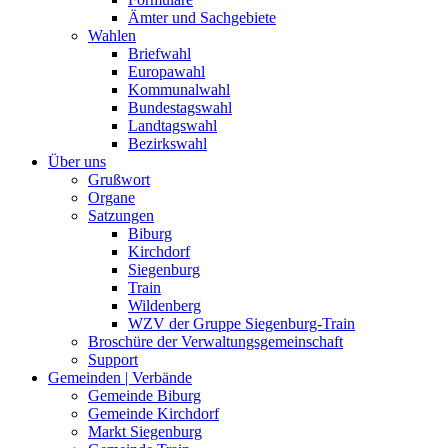
Ämter und Sachgebiete
Wahlen
Briefwahl
Europawahl
Kommunalwahl
Bundestagswahl
Landtagswahl
Bezirkswahl
Über uns
Grußwort
Organe
Satzungen
Biburg
Kirchdorf
Siegenburg
Train
Wildenberg
WZV der Gruppe Siegenburg-Train
Broschüre der Verwaltungsgemeinschaft
Support
Gemeinden | Verbände
Gemeinde Biburg
Gemeinde Kirchdorf
Markt Siegenburg