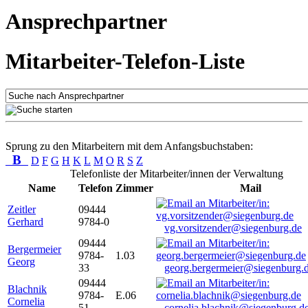
Ansprechpartner
Mitarbeiter-Telefon-Liste
Sprung zu den Mitarbeitern mit dem Anfangsbuchstaben:
B
D
F
G
H
K
L
M
O
R
S
Z
Telefonliste der Mitarbeiter/innen der Verwaltung
Name
Telefon
Zimmer
Mail
Zeitler
09444
Gerhard
9784-0
vg.vorsitzender@siegenburg.de
09444
Bergermeier
9784-
1.03
Georg
33
georg.bergermeier@siegenburg.
09444
Blachnik
9784-
E.06
Cornelia
51
cornelia.blachnik@siegenburg.d