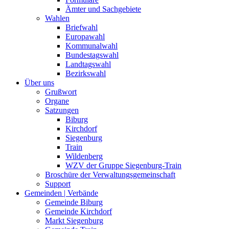
Ämter und Sachgebiete
Wahlen
Briefwahl
Europawahl
Kommunalwahl
Bundestagswahl
Landtagswahl
Bezirkswahl
Über uns
Grußwort
Organe
Satzungen
Biburg
Kirchdorf
Siegenburg
Train
Wildenberg
WZV der Gruppe Siegenburg-Train
Broschüre der Verwaltungsgemeinschaft
Support
Gemeinden | Verbände
Gemeinde Biburg
Gemeinde Kirchdorf
Markt Siegenburg