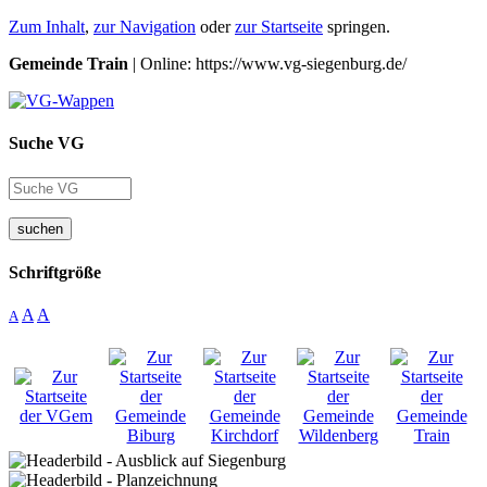
Zum Inhalt
,
zur Navigation
oder
zur Startseite
springen.
Gemeinde Train
| Online: https://www.vg-siegenburg.de/
Suche VG
suchen
Schriftgröße
A
A
A