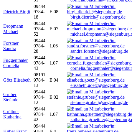
09444
Dietrich Birgit
9784-
E.08
18
birgit.dietrich@siegenburg.de
09444
Dropmann
9784-
E.07
Michael
52
michael.dropmann@siegenburg.
09444
Forstner
9784-
1.06
Sandra
28
sandra.forstner@siegenburg.de
09444
Fuggenthaler
9784-
1.07
Cornelia
43
cornelia.fuggenthaler@siegenbu
08191
Götz Elisabeth
9784-
E.04
13
elisabeth.goetz@siegenburg.de
09444
Gruber
9784-
E.02
Stefanie
12
stefanie.gruber@siegenburg.de
09444
Grüttner
9784-
1.07
Katharina
42
katharina.gruettner@siegenburg.
09444
Huber Franz
9784-
E 4