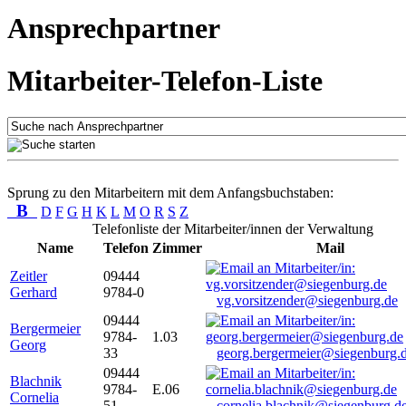
Ansprechpartner
Mitarbeiter-Telefon-Liste
Sprung zu den Mitarbeitern mit dem Anfangsbuchstaben:
B
D
F
G
H
K
L
M
O
R
S
Z
Telefonliste der Mitarbeiter/innen der Verwaltung
Name
Telefon
Zimmer
Mail
Zeitler
09444
Gerhard
9784-0
vg.vorsitzender@siegenburg.de
09444
Bergermeier
9784-
1.03
Georg
33
georg.bergermeier@siegenburg.
09444
Blachnik
9784-
E.06
Cornelia
51
cornelia.blachnik@siegenburg.d