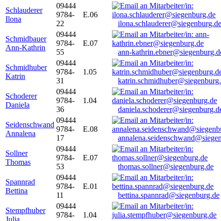
09444
Schlauderer
9784-
E.06
Ilona
22
ilona.schlauderer@siegenburg.d
09444
Schmidbauer
9784-
E.07
Ann-Kathrin
55
ann-kathrin.ebner@siegenburg.d
09444
Schmidhuber
9784-
1.05
Katrin
31
katrin.schmidhuber@siegenburg
09444
Schoderer
9784-
1.04
Daniela
36
daniela.schoderer@siegenburg.d
09444
Seidenschwand
9784-
E.08
Annalena
17
annalena.seidenschwand@siegen
09444
Sollner
9784-
E.07
Thomas
53
thomas.sollner@siegenburg.de
09444
Spannrad
9784-
E.01
Bettina
11
bettina.spannrad@siegenburg.de
09444
Stempfhuber
9784-
1.04
Julia