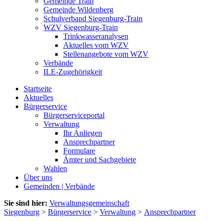
Gemeinde Train
Gemeinde Wildenberg
Schulverband Siegenburg-Train
WZV Siegenburg-Train
Trinkwasseranalysen
Aktuelles vom WZV
Stellenangebote vom WZV
Verbände
ILE-Zugehörigkeit
Startseite
Aktuelles
Bürgerservice
Bürgerserviceportal
Verwaltung
Ihr Anliegen
Ansprechpartner
Formulare
Ämter und Sachgebiete
Wahlen
Über uns
Gemeinden | Verbände
Sie sind hier:
Verwaltungsgemeinschaft
Siegenburg
>
Bürgerservice
>
Verwaltung
>
Ansprechpartner