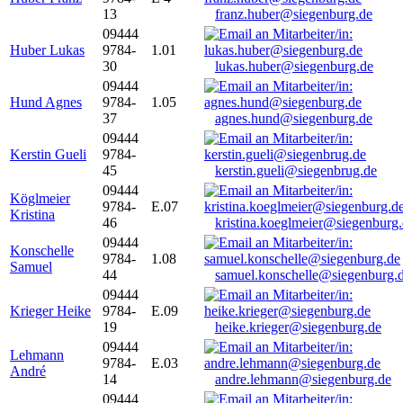
13
franz.huber@siegenburg.de
09444
Huber Lukas
9784-
1.01
30
lukas.huber@siegenburg.de
09444
Hund Agnes
9784-
1.05
37
agnes.hund@siegenburg.de
09444
Kerstin Gueli
9784-
45
kerstin.gueli@siegenbrug.de
09444
Köglmeier
9784-
E.07
Kristina
46
kristina.koeglmeier@siegenburg
09444
Konschelle
9784-
1.08
Samuel
44
samuel.konschelle@siegenburg.
09444
Krieger Heike
9784-
E.09
19
heike.krieger@siegenburg.de
09444
Lehmann
9784-
E.03
André
14
andre.lehmann@siegenburg.de
09444