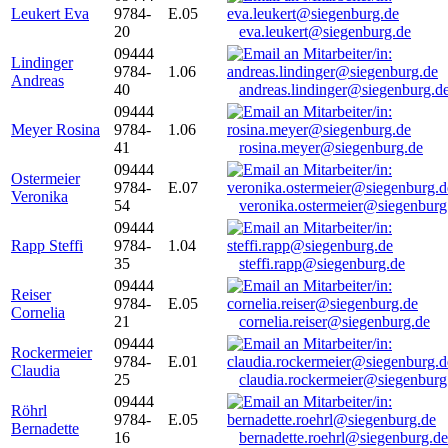
Leukert Eva
9784-
E.05
20
eva.leukert@siegenburg.de
09444
Lindinger
9784-
1.06
Andreas
40
andreas.lindinger@siegenburg.d
09444
Meyer Rosina
9784-
1.06
41
rosina.meyer@siegenburg.de
09444
Ostermeier
9784-
E.07
Veronika
54
veronika.ostermeier@siegenburg
09444
Rapp Steffi
9784-
1.04
35
steffi.rapp@siegenburg.de
09444
Reiser
9784-
E.05
Cornelia
21
cornelia.reiser@siegenburg.de
09444
Rockermeier
9784-
E.01
Claudia
25
claudia.rockermeier@siegenburg
09444
Röhrl
9784-
E.05
Bernadette
16
bernadette.roehrl@siegenburg.de