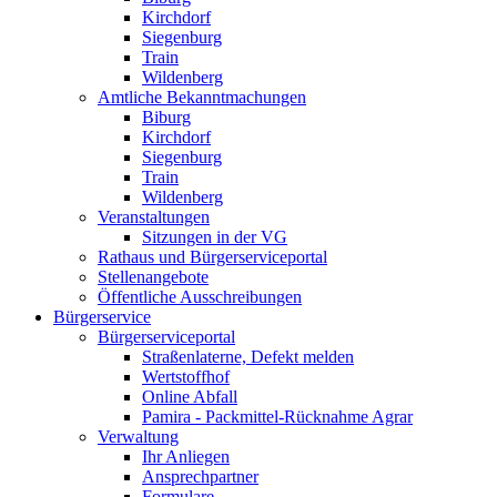
Kirchdorf
Siegenburg
Train
Wildenberg
Amtliche Bekanntmachungen
Biburg
Kirchdorf
Siegenburg
Train
Wildenberg
Veranstaltungen
Sitzungen in der VG
Rathaus und Bürgerserviceportal
Stellenangebote
Öffentliche Ausschreibungen
Bürgerservice
Bürgerserviceportal
Straßenlaterne, Defekt melden
Wertstoffhof
Online Abfall
Pamira - Packmittel-Rücknahme Agrar
Verwaltung
Ihr Anliegen
Ansprechpartner
Formulare