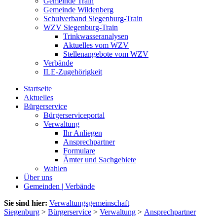
Gemeinde Train
Gemeinde Wildenberg
Schulverband Siegenburg-Train
WZV Siegenburg-Train
Trinkwasseranalysen
Aktuelles vom WZV
Stellenangebote vom WZV
Verbände
ILE-Zugehörigkeit
Startseite
Aktuelles
Bürgerservice
Bürgerserviceportal
Verwaltung
Ihr Anliegen
Ansprechpartner
Formulare
Ämter und Sachgebiete
Wahlen
Über uns
Gemeinden | Verbände
Sie sind hier:
Verwaltungsgemeinschaft
Siegenburg
>
Bürgerservice
>
Verwaltung
>
Ansprechpartner