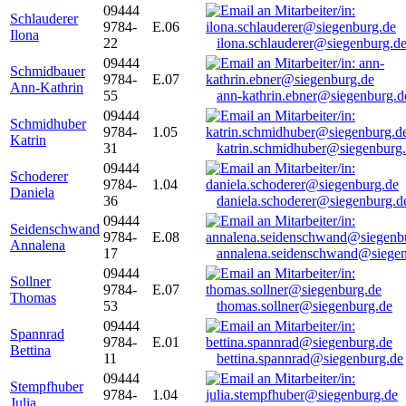
09444
Schlauderer
9784-
E.06
Ilona
22
ilona.schlauderer@siegenburg.d
09444
Schmidbauer
9784-
E.07
Ann-Kathrin
55
ann-kathrin.ebner@siegenburg.d
09444
Schmidhuber
9784-
1.05
Katrin
31
katrin.schmidhuber@siegenburg
09444
Schoderer
9784-
1.04
Daniela
36
daniela.schoderer@siegenburg.d
09444
Seidenschwand
9784-
E.08
Annalena
17
annalena.seidenschwand@siegen
09444
Sollner
9784-
E.07
Thomas
53
thomas.sollner@siegenburg.de
09444
Spannrad
9784-
E.01
Bettina
11
bettina.spannrad@siegenburg.de
09444
Stempfhuber
9784-
1.04
Julia