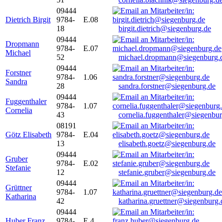
09444
Dietrich Birgit
9784-
E.08
18
birgit.dietrich@siegenburg.de
09444
Dropmann
9784-
E.07
Michael
52
michael.dropmann@siegenburg.
09444
Forstner
9784-
1.06
Sandra
28
sandra.forstner@siegenburg.de
09444
Fuggenthaler
9784-
1.07
Cornelia
43
cornelia.fuggenthaler@siegenbu
08191
Götz Elisabeth
9784-
E.04
13
elisabeth.goetz@siegenburg.de
09444
Gruber
9784-
E.02
Stefanie
12
stefanie.gruber@siegenburg.de
09444
Grüttner
9784-
1.07
Katharina
42
katharina.gruettner@siegenburg.
09444
Huber Franz
9784-
E 4