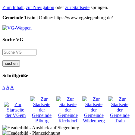
Zum Inhalt
,
zur Navigation
oder
zur Startseite
springen.
Gemeinde Train
| Online: https://www.vg-siegenburg.de/
Suche VG
suchen
Schriftgröße
A
A
A