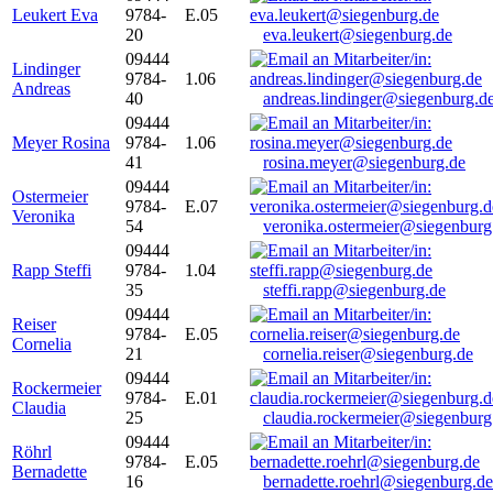
Leukert Eva
9784-
E.05
20
eva.leukert@siegenburg.de
09444
Lindinger
9784-
1.06
Andreas
40
andreas.lindinger@siegenburg.d
09444
Meyer Rosina
9784-
1.06
41
rosina.meyer@siegenburg.de
09444
Ostermeier
9784-
E.07
Veronika
54
veronika.ostermeier@siegenburg
09444
Rapp Steffi
9784-
1.04
35
steffi.rapp@siegenburg.de
09444
Reiser
9784-
E.05
Cornelia
21
cornelia.reiser@siegenburg.de
09444
Rockermeier
9784-
E.01
Claudia
25
claudia.rockermeier@siegenburg
09444
Röhrl
9784-
E.05
Bernadette
16
bernadette.roehrl@siegenburg.de