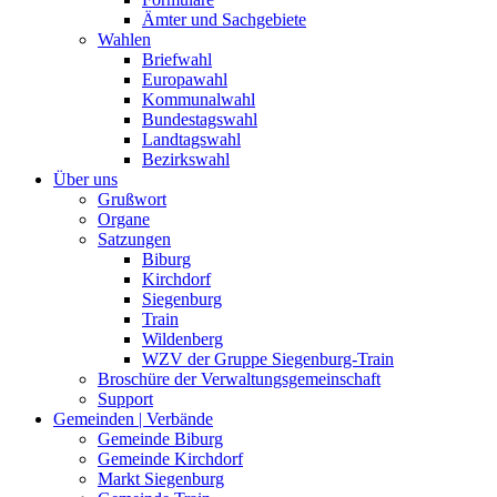
Ämter und Sachgebiete
Wahlen
Briefwahl
Europawahl
Kommunalwahl
Bundestagswahl
Landtagswahl
Bezirkswahl
Über uns
Grußwort
Organe
Satzungen
Biburg
Kirchdorf
Siegenburg
Train
Wildenberg
WZV der Gruppe Siegenburg-Train
Broschüre der Verwaltungsgemeinschaft
Support
Gemeinden | Verbände
Gemeinde Biburg
Gemeinde Kirchdorf
Markt Siegenburg