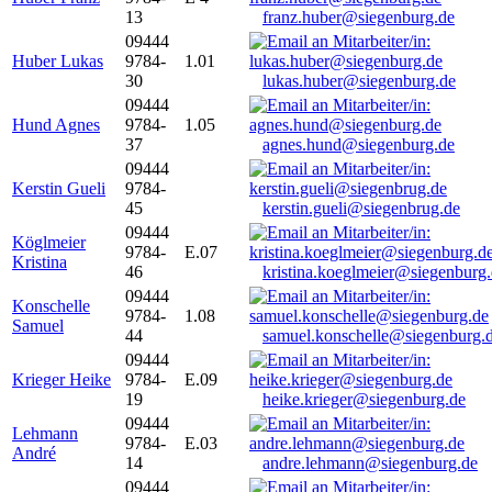
13
franz.huber@siegenburg.de
09444
Huber Lukas
9784-
1.01
30
lukas.huber@siegenburg.de
09444
Hund Agnes
9784-
1.05
37
agnes.hund@siegenburg.de
09444
Kerstin Gueli
9784-
45
kerstin.gueli@siegenbrug.de
09444
Köglmeier
9784-
E.07
Kristina
46
kristina.koeglmeier@siegenburg
09444
Konschelle
9784-
1.08
Samuel
44
samuel.konschelle@siegenburg.
09444
Krieger Heike
9784-
E.09
19
heike.krieger@siegenburg.de
09444
Lehmann
9784-
E.03
André
14
andre.lehmann@siegenburg.de
09444