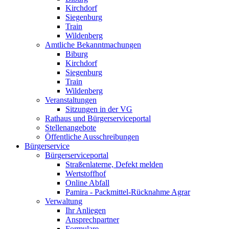
Kirchdorf
Siegenburg
Train
Wildenberg
Amtliche Bekanntmachungen
Biburg
Kirchdorf
Siegenburg
Train
Wildenberg
Veranstaltungen
Sitzungen in der VG
Rathaus und Bürgerserviceportal
Stellenangebote
Öffentliche Ausschreibungen
Bürgerservice
Bürgerserviceportal
Straßenlaterne, Defekt melden
Wertstoffhof
Online Abfall
Pamira - Packmittel-Rücknahme Agrar
Verwaltung
Ihr Anliegen
Ansprechpartner
Formulare