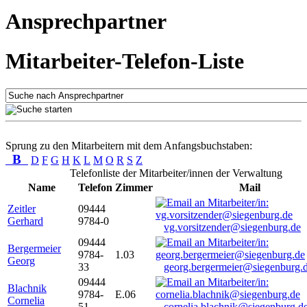
Ansprechpartner
Mitarbeiter-Telefon-Liste
Sprung zu den Mitarbeitern mit dem Anfangsbuchstaben:
B
D
F
G
H
K
L
M
O
R
S
Z
Telefonliste der Mitarbeiter/innen der Verwaltung
Name
Telefon
Zimmer
Mail
Zeitler
09444
Gerhard
9784-0
vg.vorsitzender@siegenburg.de
09444
Bergermeier
9784-
1.03
Georg
33
georg.bergermeier@siegenburg.
09444
Blachnik
9784-
E.06
Cornelia
51
cornelia.blachnik@siegenburg.d