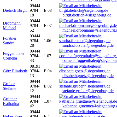
09444
Dietrich Birgit
9784-
E.08
18
birgit.dietrich@siegenburg.de
09444
Dropmann
9784-
E.07
Michael
52
michael.dropmann@siegenburg.
09444
Forstner
9784-
1.06
Sandra
28
sandra.forstner@siegenburg.de
09444
Fuggenthaler
9784-
1.07
Cornelia
43
cornelia.fuggenthaler@siegenbu
08191
Götz Elisabeth
9784-
E.04
13
elisabeth.goetz@siegenburg.de
09444
Gruber
9784-
E.02
Stefanie
12
stefanie.gruber@siegenburg.de
09444
Grüttner
9784-
1.07
Katharina
42
katharina.gruettner@siegenburg.
09444
Huber Franz
9784-
E 4