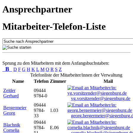
Ansprechpartner
Mitarbeiter-Telefon-Liste
Sprung zu den Mitarbeitern mit dem Anfangsbuchstaben:
B
D
F
G
H
K
L
M
O
R
S
Z
Telefonliste der Mitarbeiter/innen der Verwaltung
Name
Telefon
Zimmer
Mail
Zeitler
09444
Gerhard
9784-0
vg.vorsitzender@siegenburg.de
09444
Bergermeier
9784-
1.03
Georg
33
georg.bergermeier@siegenburg.
09444
Blachnik
9784-
E.06
Cornelia
51
cornelia.blachnik@siegenburg.d