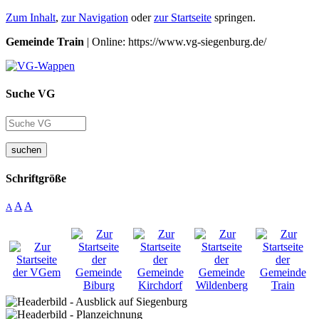
Zum Inhalt
,
zur Navigation
oder
zur Startseite
springen.
Gemeinde Train
| Online: https://www.vg-siegenburg.de/
Suche VG
suchen
Schriftgröße
A
A
A