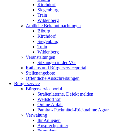
Kirchdorf
Siegenburg
Train
Wildenberg
Amtliche Bekanntmachungen
Biburg
Kirchdorf
Siegenburg
Train
Wildenberg
Veranstaltungen
Sitzungen in der VG
Rathaus und Bürgerserviceportal
Stellenangebote
Öffentliche Ausschreibungen
Bürgerservice
Bürgerserviceportal
Straßenlaterne, Defekt melden
Wertstoffhof
Online Abfall
Pamira - Packmittel-Rücknahme Agrar
Verwaltung
Ihr Anliegen
Ansprechpartner
Formulare