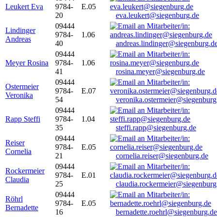
Leukert Eva
9784-
E.05
20
eva.leukert@siegenburg.de
09444
Lindinger
9784-
1.06
Andreas
40
andreas.lindinger@siegenburg.d
09444
Meyer Rosina
9784-
1.06
41
rosina.meyer@siegenburg.de
09444
Ostermeier
9784-
E.07
Veronika
54
veronika.ostermeier@siegenburg
09444
Rapp Steffi
9784-
1.04
35
steffi.rapp@siegenburg.de
09444
Reiser
9784-
E.05
Cornelia
21
cornelia.reiser@siegenburg.de
09444
Rockermeier
9784-
E.01
Claudia
25
claudia.rockermeier@siegenburg
09444
Röhrl
9784-
E.05
Bernadette
16
bernadette.roehrl@siegenburg.de