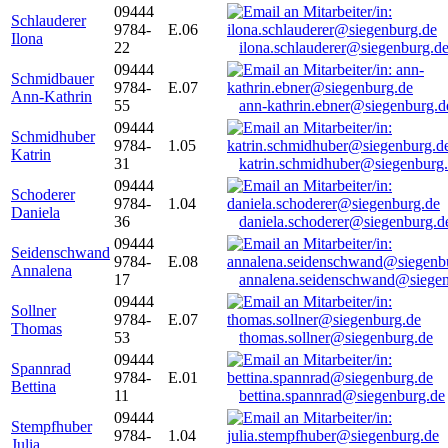
09444
Schlauderer
9784-
E.06
Ilona
22
ilona.schlauderer@siegenburg.d
09444
Schmidbauer
9784-
E.07
Ann-Kathrin
55
ann-kathrin.ebner@siegenburg.d
09444
Schmidhuber
9784-
1.05
Katrin
31
katrin.schmidhuber@siegenburg
09444
Schoderer
9784-
1.04
Daniela
36
daniela.schoderer@siegenburg.d
09444
Seidenschwand
9784-
E.08
Annalena
17
annalena.seidenschwand@siegen
09444
Sollner
9784-
E.07
Thomas
53
thomas.sollner@siegenburg.de
09444
Spannrad
9784-
E.01
Bettina
11
bettina.spannrad@siegenburg.de
09444
Stempfhuber
9784-
1.04
Julia