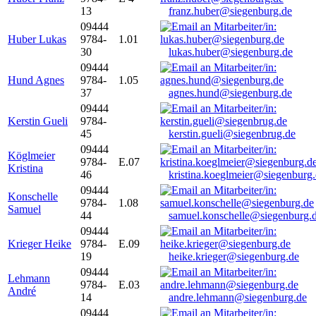
13
franz.huber@siegenburg.de
09444
Huber Lukas
9784-
1.01
30
lukas.huber@siegenburg.de
09444
Hund Agnes
9784-
1.05
37
agnes.hund@siegenburg.de
09444
Kerstin Gueli
9784-
45
kerstin.gueli@siegenbrug.de
09444
Köglmeier
9784-
E.07
Kristina
46
kristina.koeglmeier@siegenburg
09444
Konschelle
9784-
1.08
Samuel
44
samuel.konschelle@siegenburg.
09444
Krieger Heike
9784-
E.09
19
heike.krieger@siegenburg.de
09444
Lehmann
9784-
E.03
André
14
andre.lehmann@siegenburg.de
09444