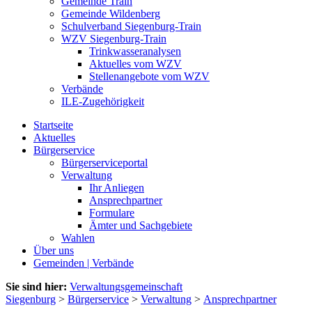
Gemeinde Train
Gemeinde Wildenberg
Schulverband Siegenburg-Train
WZV Siegenburg-Train
Trinkwasseranalysen
Aktuelles vom WZV
Stellenangebote vom WZV
Verbände
ILE-Zugehörigkeit
Startseite
Aktuelles
Bürgerservice
Bürgerserviceportal
Verwaltung
Ihr Anliegen
Ansprechpartner
Formulare
Ämter und Sachgebiete
Wahlen
Über uns
Gemeinden | Verbände
Sie sind hier:
Verwaltungsgemeinschaft
Siegenburg
>
Bürgerservice
>
Verwaltung
>
Ansprechpartner