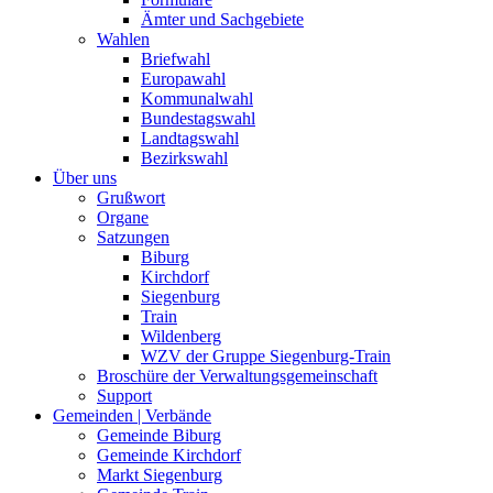
Ämter und Sachgebiete
Wahlen
Briefwahl
Europawahl
Kommunalwahl
Bundestagswahl
Landtagswahl
Bezirkswahl
Über uns
Grußwort
Organe
Satzungen
Biburg
Kirchdorf
Siegenburg
Train
Wildenberg
WZV der Gruppe Siegenburg-Train
Broschüre der Verwaltungsgemeinschaft
Support
Gemeinden | Verbände
Gemeinde Biburg
Gemeinde Kirchdorf
Markt Siegenburg