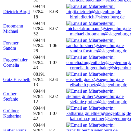
09444
Dietrich Birgit
9784-
E.08
18
birgit.dietrich@siegenburg.de
09444
Dropmann
9784-
E.07
Michael
52
michael.dropmann@siegenburg.
09444
Forstner
9784-
1.06
Sandra
28
sandra.forstner@siegenburg.de
09444
Fuggenthaler
9784-
1.07
Cornelia
43
cornelia.fuggenthaler@siegenbu
08191
Götz Elisabeth
9784-
E.04
13
elisabeth.goetz@siegenburg.de
09444
Gruber
9784-
E.02
Stefanie
12
stefanie.gruber@siegenburg.de
09444
Grüttner
9784-
1.07
Katharina
42
katharina.gruettner@siegenburg.
09444
Huber Franz
9784-
E 4