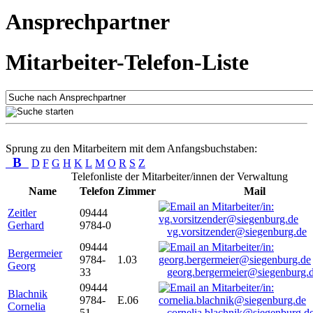
Ansprechpartner
Mitarbeiter-Telefon-Liste
Sprung zu den Mitarbeitern mit dem Anfangsbuchstaben:
B
D
F
G
H
K
L
M
O
R
S
Z
Telefonliste der Mitarbeiter/innen der Verwaltung
Name
Telefon
Zimmer
Mail
Zeitler
09444
Gerhard
9784-0
vg.vorsitzender@siegenburg.de
09444
Bergermeier
9784-
1.03
Georg
33
georg.bergermeier@siegenburg.
09444
Blachnik
9784-
E.06
Cornelia
51
cornelia.blachnik@siegenburg.d