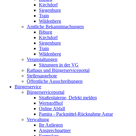
Kirchdorf
Siegenburg
Train
Wildenberg
Amtliche Bekanntmachungen
Biburg
Kirchdorf
Siegenburg
Train
Wildenberg
Veranstaltungen
Sitzungen in der VG
Rathaus und Bürgerserviceportal
Stellenangebote
Öffentliche Ausschreibungen
Bürgerservice
Bürgerserviceportal
Straßenlaterne, Defekt melden
Wertstoffhof
Online Abfall
Pamira - Packmittel-Rücknahme Agrar
Verwaltung
Ihr Anliegen
Ansprechpartner
Formulare