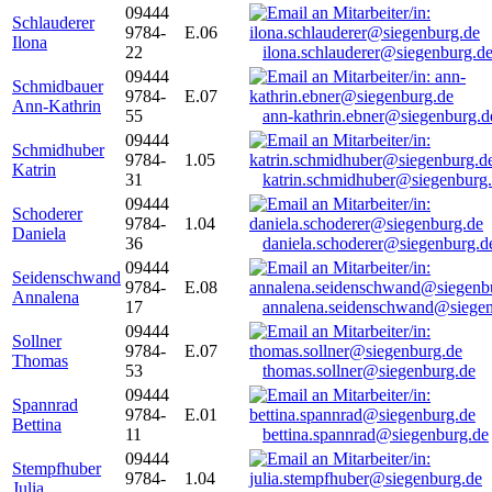
09444
Schlauderer
9784-
E.06
Ilona
22
ilona.schlauderer@siegenburg.d
09444
Schmidbauer
9784-
E.07
Ann-Kathrin
55
ann-kathrin.ebner@siegenburg.d
09444
Schmidhuber
9784-
1.05
Katrin
31
katrin.schmidhuber@siegenburg
09444
Schoderer
9784-
1.04
Daniela
36
daniela.schoderer@siegenburg.d
09444
Seidenschwand
9784-
E.08
Annalena
17
annalena.seidenschwand@siegen
09444
Sollner
9784-
E.07
Thomas
53
thomas.sollner@siegenburg.de
09444
Spannrad
9784-
E.01
Bettina
11
bettina.spannrad@siegenburg.de
09444
Stempfhuber
9784-
1.04
Julia