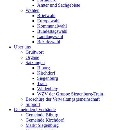
Ämter und Sachgebiete
Wahlen
Briefwahl
Europawahl
Kommunalwahl
Bundestagswahl
Landtagswahl
Bezirkswahl
Über uns
Grußwort
Organe
Satzungen
Biburg
Kirchdorf
Siegenburg
Train
Wildenberg
WZV der Gruppe Siegenburg-Train
Broschüre der Verwaltungsgemeinschaft
Support
Gemeinden | Verbände
Gemeinde Biburg
Gemeinde Kirchdorf
Markt Siegenburg