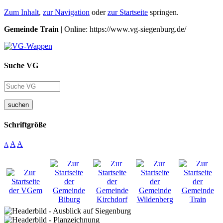
Zum Inhalt
,
zur Navigation
oder
zur Startseite
springen.
Gemeinde Train
| Online: https://www.vg-siegenburg.de/
Suche VG
suchen
Schriftgröße
A
A
A