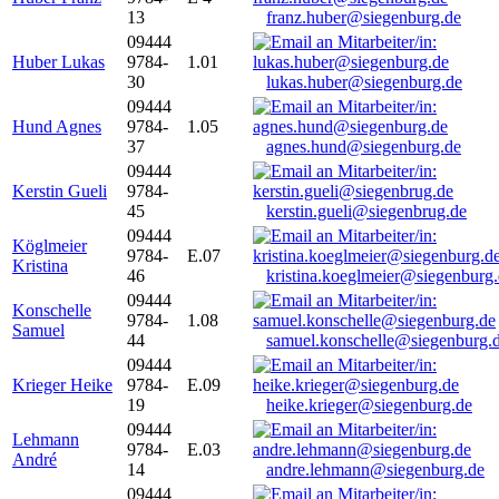
13
franz.huber@siegenburg.de
09444
Huber Lukas
9784-
1.01
30
lukas.huber@siegenburg.de
09444
Hund Agnes
9784-
1.05
37
agnes.hund@siegenburg.de
09444
Kerstin Gueli
9784-
45
kerstin.gueli@siegenbrug.de
09444
Köglmeier
9784-
E.07
Kristina
46
kristina.koeglmeier@siegenburg
09444
Konschelle
9784-
1.08
Samuel
44
samuel.konschelle@siegenburg.
09444
Krieger Heike
9784-
E.09
19
heike.krieger@siegenburg.de
09444
Lehmann
9784-
E.03
André
14
andre.lehmann@siegenburg.de
09444