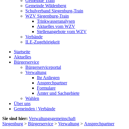
Gemeinde Train
Gemeinde Wildenberg
Schulverband Siegenburg-Train
WZV Siegenburg-Train
Trinkwasseranalysen
Aktuelles vom WZV
Stellenangebote vom WZV
Verbände
ILE-Zugehörigkeit
Startseite
Aktuelles
Bürgerservice
Bürgerserviceportal
Verwaltung
Ihr Anliegen
Ansprechpartner
Formulare
Ämter und Sachgebiete
Wahlen
Über uns
Gemeinden | Verbände
Sie sind hier:
Verwaltungsgemeinschaft
Siegenburg
>
Bürgerservice
>
Verwaltung
>
Ansprechpartner