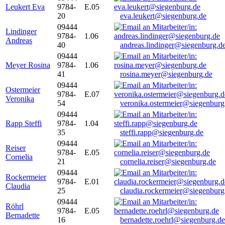
Leukert Eva
9784-
E.05
20
eva.leukert@siegenburg.de
09444
Lindinger
9784-
1.06
Andreas
40
andreas.lindinger@siegenburg.d
09444
Meyer Rosina
9784-
1.06
41
rosina.meyer@siegenburg.de
09444
Ostermeier
9784-
E.07
Veronika
54
veronika.ostermeier@siegenburg
09444
Rapp Steffi
9784-
1.04
35
steffi.rapp@siegenburg.de
09444
Reiser
9784-
E.05
Cornelia
21
cornelia.reiser@siegenburg.de
09444
Rockermeier
9784-
E.01
Claudia
25
claudia.rockermeier@siegenburg
09444
Röhrl
9784-
E.05
Bernadette
16
bernadette.roehrl@siegenburg.de