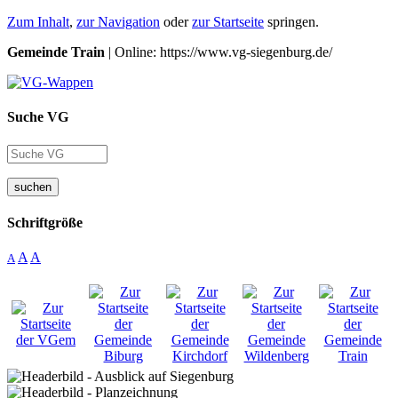
Zum Inhalt
,
zur Navigation
oder
zur Startseite
springen.
Gemeinde Train
| Online: https://www.vg-siegenburg.de/
Suche VG
suchen
Schriftgröße
A
A
A