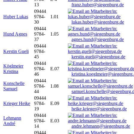
13
franz.huber@siegenburg.de
09444
Huber Lukas
9784-
1.01
30
lukas.huber@siegenburg.de
09444
Hund Agnes
9784-
1.05
37
agnes.hund@siegenburg.de
09444
Kerstin Gueli
9784-
45
kerstin.gueli@siegenbrug.de
09444
Köglmeier
9784-
E.07
Kristina
46
kristina.koeglmeier@siegenburg
09444
Konschelle
9784-
1.08
Samuel
44
samuel.konschelle@siegenburg.
09444
Krieger Heike
9784-
E.09
19
heike.krieger@siegenburg.de
09444
Lehmann
9784-
E.03
André
14
andre.lehmann@siegenburg.de
09444