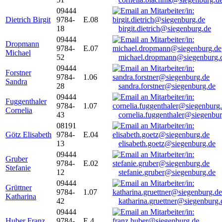
09444
Dietrich Birgit
9784-
E.08
18
birgit.dietrich@siegenburg.de
09444
Dropmann
9784-
E.07
Michael
52
michael.dropmann@siegenburg.
09444
Forstner
9784-
1.06
Sandra
28
sandra.forstner@siegenburg.de
09444
Fuggenthaler
9784-
1.07
Cornelia
43
cornelia.fuggenthaler@siegenbu
08191
Götz Elisabeth
9784-
E.04
13
elisabeth.goetz@siegenburg.de
09444
Gruber
9784-
E.02
Stefanie
12
stefanie.gruber@siegenburg.de
09444
Grüttner
9784-
1.07
Katharina
42
katharina.gruettner@siegenburg.
09444
Huber Franz
9784-
E 4