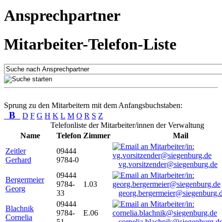
Ansprechpartner
Mitarbeiter-Telefon-Liste
Sprung zu den Mitarbeitern mit dem Anfangsbuchstaben:
B
D
F
G
H
K
L
M
O
R
S
Z
Telefonliste der Mitarbeiter/innen der Verwaltung
Name
Telefon
Zimmer
Mail
Zeitler
09444
Gerhard
9784-0
vg.vorsitzender@siegenburg.de
09444
Bergermeier
9784-
1.03
Georg
33
georg.bergermeier@siegenburg.
09444
Blachnik
9784-
E.06
Cornelia
51
cornelia.blachnik@siegenburg.d