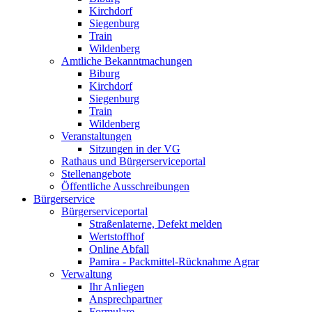
Kirchdorf
Siegenburg
Train
Wildenberg
Amtliche Bekanntmachungen
Biburg
Kirchdorf
Siegenburg
Train
Wildenberg
Veranstaltungen
Sitzungen in der VG
Rathaus und Bürgerserviceportal
Stellenangebote
Öffentliche Ausschreibungen
Bürgerservice
Bürgerserviceportal
Straßenlaterne, Defekt melden
Wertstoffhof
Online Abfall
Pamira - Packmittel-Rücknahme Agrar
Verwaltung
Ihr Anliegen
Ansprechpartner
Formulare