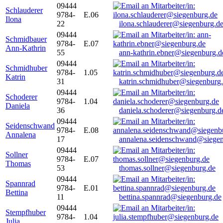
09444
Schlauderer
9784-
E.06
Ilona
22
ilona.schlauderer@siegenburg.d
09444
Schmidbauer
9784-
E.07
Ann-Kathrin
55
ann-kathrin.ebner@siegenburg.d
09444
Schmidhuber
9784-
1.05
Katrin
31
katrin.schmidhuber@siegenburg
09444
Schoderer
9784-
1.04
Daniela
36
daniela.schoderer@siegenburg.d
09444
Seidenschwand
9784-
E.08
Annalena
17
annalena.seidenschwand@siegen
09444
Sollner
9784-
E.07
Thomas
53
thomas.sollner@siegenburg.de
09444
Spannrad
9784-
E.01
Bettina
11
bettina.spannrad@siegenburg.de
09444
Stempfhuber
9784-
1.04
Julia