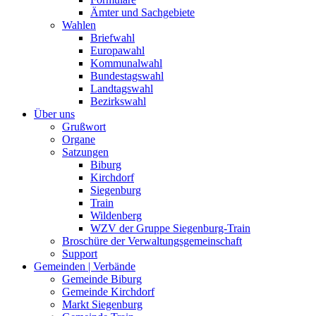
Ämter und Sachgebiete
Wahlen
Briefwahl
Europawahl
Kommunalwahl
Bundestagswahl
Landtagswahl
Bezirkswahl
Über uns
Grußwort
Organe
Satzungen
Biburg
Kirchdorf
Siegenburg
Train
Wildenberg
WZV der Gruppe Siegenburg-Train
Broschüre der Verwaltungsgemeinschaft
Support
Gemeinden | Verbände
Gemeinde Biburg
Gemeinde Kirchdorf
Markt Siegenburg