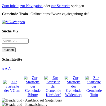
Zum Inhalt
,
zur Navigation
oder
zur Startseite
springen.
Gemeinde Train
| Online: https://www.vg-siegenburg.de/
Suche VG
suchen
Schriftgröße
A
A
A