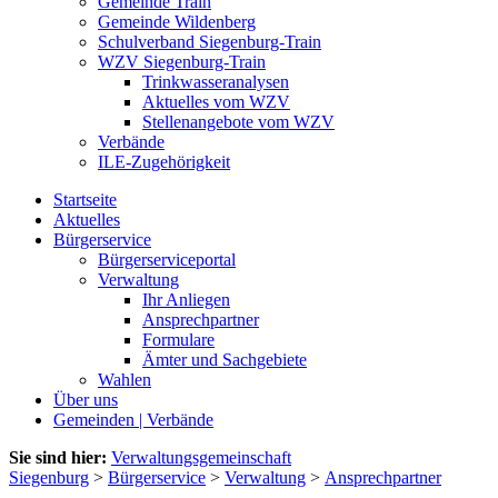
Gemeinde Train
Gemeinde Wildenberg
Schulverband Siegenburg-Train
WZV Siegenburg-Train
Trinkwasseranalysen
Aktuelles vom WZV
Stellenangebote vom WZV
Verbände
ILE-Zugehörigkeit
Startseite
Aktuelles
Bürgerservice
Bürgerserviceportal
Verwaltung
Ihr Anliegen
Ansprechpartner
Formulare
Ämter und Sachgebiete
Wahlen
Über uns
Gemeinden | Verbände
Sie sind hier:
Verwaltungsgemeinschaft
Siegenburg
>
Bürgerservice
>
Verwaltung
>
Ansprechpartner