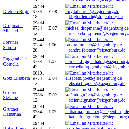
09444
Dietrich Birgit
9784-
E.08
18
birgit.dietrich@siegenburg.de
09444
Dropmann
9784-
E.07
Michael
52
michael.dropmann@siegenburg.
09444
Forstner
9784-
1.06
Sandra
28
sandra.forstner@siegenburg.de
09444
Fuggenthaler
9784-
1.07
Cornelia
43
cornelia.fuggenthaler@siegenbu
08191
Götz Elisabeth
9784-
E.04
13
elisabeth.goetz@siegenburg.de
09444
Gruber
9784-
E.02
Stefanie
12
stefanie.gruber@siegenburg.de
09444
Grüttner
9784-
1.07
Katharina
42
katharina.gruettner@siegenburg.
09444
Huber Franz
9784-
E 4