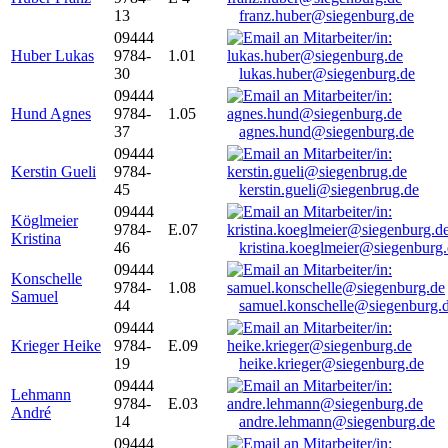
13
franz.huber@siegenburg.de
09444
Huber Lukas
9784-
1.01
30
lukas.huber@siegenburg.de
09444
Hund Agnes
9784-
1.05
37
agnes.hund@siegenburg.de
09444
Kerstin Gueli
9784-
45
kerstin.gueli@siegenbrug.de
09444
Köglmeier
9784-
E.07
Kristina
46
kristina.koeglmeier@siegenburg
09444
Konschelle
9784-
1.08
Samuel
44
samuel.konschelle@siegenburg.
09444
Krieger Heike
9784-
E.09
19
heike.krieger@siegenburg.de
09444
Lehmann
9784-
E.03
André
14
andre.lehmann@siegenburg.de
09444