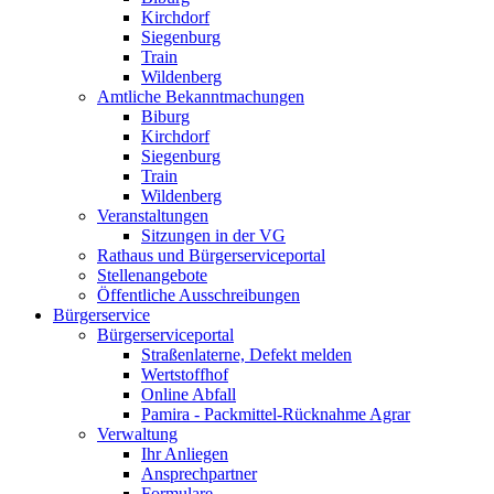
Kirchdorf
Siegenburg
Train
Wildenberg
Amtliche Bekanntmachungen
Biburg
Kirchdorf
Siegenburg
Train
Wildenberg
Veranstaltungen
Sitzungen in der VG
Rathaus und Bürgerserviceportal
Stellenangebote
Öffentliche Ausschreibungen
Bürgerservice
Bürgerserviceportal
Straßenlaterne, Defekt melden
Wertstoffhof
Online Abfall
Pamira - Packmittel-Rücknahme Agrar
Verwaltung
Ihr Anliegen
Ansprechpartner
Formulare