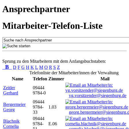
Ansprechpartner
Mitarbeiter-Telefon-Liste
Sprung zu den Mitarbeitern mit dem Anfangsbuchstaben:
B
D
F
G
H
K
L
M
O
R
S
Z
Telefonliste der Mitarbeiter/innen der Verwaltung
Name
Telefon
Zimmer
Mail
Zeitler
09444
Gerhard
9784-0
vg.vorsitzender@siegenburg.de
09444
Bergermeier
9784-
1.03
Georg
33
georg.bergermeier@siegenburg.
09444
Blachnik
9784-
E.06
Cornelia
51
cornelia.blachnik@siegenburg.d