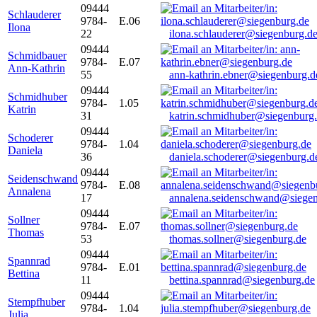
09444
Schlauderer
9784-
E.06
Ilona
22
ilona.schlauderer@siegenburg.d
09444
Schmidbauer
9784-
E.07
Ann-Kathrin
55
ann-kathrin.ebner@siegenburg.d
09444
Schmidhuber
9784-
1.05
Katrin
31
katrin.schmidhuber@siegenburg
09444
Schoderer
9784-
1.04
Daniela
36
daniela.schoderer@siegenburg.d
09444
Seidenschwand
9784-
E.08
Annalena
17
annalena.seidenschwand@siegen
09444
Sollner
9784-
E.07
Thomas
53
thomas.sollner@siegenburg.de
09444
Spannrad
9784-
E.01
Bettina
11
bettina.spannrad@siegenburg.de
09444
Stempfhuber
9784-
1.04
Julia