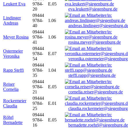
Leukert Eva
9784-
E.05
20
eva.leukert@siegenburg.de
09444
Lindinger
9784-
1.06
Andreas
40
andreas.lindinger@siegenburg.d
09444
Meyer Rosina
9784-
1.06
41
rosina.meyer@siegenburg.de
09444
Ostermeier
9784-
E.07
Veronika
54
veronika.ostermeier@siegenburg
09444
Rapp Steffi
9784-
1.04
35
steffi.rapp@siegenburg.de
09444
Reiser
9784-
E.05
Cornelia
21
cornelia.reiser@siegenburg.de
09444
Rockermeier
9784-
E.01
Claudia
25
claudia.rockermeier@siegenburg
09444
Röhrl
9784-
E.05
Bernadette
16
bernadette.roehrl@siegenburg.de