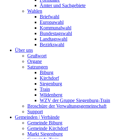
Ämter und Sachgebiete
Wahlen
Briefwahl
Europawahl
Kommunalwahl
Bundestagswahl
Landtagswahl
Bezirkswahl
Über uns
Grußwort
Organe
Satzungen
Biburg
Kirchdorf
Siegenburg
Train
Wildenberg
WZV der Gruppe Siegenburg-Train
Broschüre der Verwaltungsgemeinschaft
Support
Gemeinden | Verbände
Gemeinde Biburg
Gemeinde Kirchdorf
Markt Siegenburg