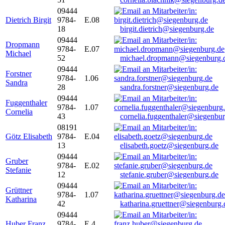
09444
Dietrich Birgit
9784-
E.08
18
birgit.dietrich@siegenburg.de
09444
Dropmann
9784-
E.07
Michael
52
michael.dropmann@siegenburg.
09444
Forstner
9784-
1.06
Sandra
28
sandra.forstner@siegenburg.de
09444
Fuggenthaler
9784-
1.07
Cornelia
43
cornelia.fuggenthaler@siegenbu
08191
Götz Elisabeth
9784-
E.04
13
elisabeth.goetz@siegenburg.de
09444
Gruber
9784-
E.02
Stefanie
12
stefanie.gruber@siegenburg.de
09444
Grüttner
9784-
1.07
Katharina
42
katharina.gruettner@siegenburg.
09444
Huber Franz
9784-
E 4