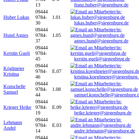
13
franz.huber@siegenburg.de
09444
Huber Lukas
9784-
1.01
30
lukas.huber@siegenburg.de
09444
Hund Agnes
9784-
1.05
37
agnes.hund@siegenburg.de
09444
Kerstin Gueli
9784-
45
kerstin.gueli@siegenbrug.de
09444
Köglmeier
9784-
E.07
Kristina
46
kristina.koeglmeier@siegenburg
09444
Konschelle
9784-
1.08
Samuel
44
samuel.konschelle@siegenburg.
09444
Krieger Heike
9784-
E.09
19
heike.krieger@siegenburg.de
09444
Lehmann
9784-
E.03
André
14
andre.lehmann@siegenburg.de
09444