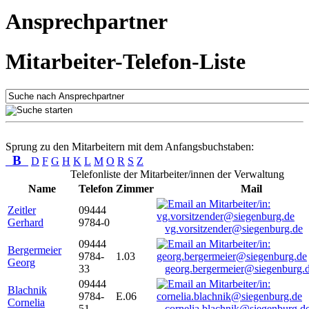
Ansprechpartner
Mitarbeiter-Telefon-Liste
Sprung zu den Mitarbeitern mit dem Anfangsbuchstaben:
B
D
F
G
H
K
L
M
O
R
S
Z
Telefonliste der Mitarbeiter/innen der Verwaltung
Name
Telefon
Zimmer
Mail
Zeitler
09444
Gerhard
9784-0
vg.vorsitzender@siegenburg.de
09444
Bergermeier
9784-
1.03
Georg
33
georg.bergermeier@siegenburg.
09444
Blachnik
9784-
E.06
Cornelia
51
cornelia.blachnik@siegenburg.d