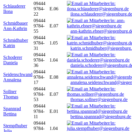
09444
Schlauderer
9784-
E.06
Ilona
22
ilona.schlauderer@siegenburg.d
09444
Schmidbauer
9784-
E.07
Ann-Kathrin
55
ann-kathrin.ebner@siegenburg.d
09444
Schmidhuber
9784-
1.05
Katrin
31
katrin.schmidhuber@siegenburg
09444
Schoderer
9784-
1.04
Daniela
36
daniela.schoderer@siegenburg.d
09444
Seidenschwand
9784-
E.08
Annalena
17
annalena.seidenschwand@siegen
09444
Sollner
9784-
E.07
Thomas
53
thomas.sollner@siegenburg.de
09444
Spannrad
9784-
E.01
Bettina
11
bettina.spannrad@siegenburg.de
09444
Stempfhuber
9784-
1.04
Julia