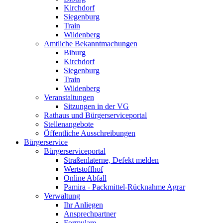
Kirchdorf
Siegenburg
Train
Wildenberg
Amtliche Bekanntmachungen
Biburg
Kirchdorf
Siegenburg
Train
Wildenberg
Veranstaltungen
Sitzungen in der VG
Rathaus und Bürgerserviceportal
Stellenangebote
Öffentliche Ausschreibungen
Bürgerservice
Bürgerserviceportal
Straßenlaterne, Defekt melden
Wertstoffhof
Online Abfall
Pamira - Packmittel-Rücknahme Agrar
Verwaltung
Ihr Anliegen
Ansprechpartner
Formulare