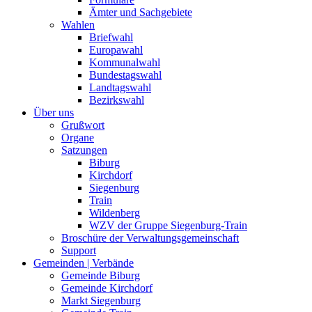
Ämter und Sachgebiete
Wahlen
Briefwahl
Europawahl
Kommunalwahl
Bundestagswahl
Landtagswahl
Bezirkswahl
Über uns
Grußwort
Organe
Satzungen
Biburg
Kirchdorf
Siegenburg
Train
Wildenberg
WZV der Gruppe Siegenburg-Train
Broschüre der Verwaltungsgemeinschaft
Support
Gemeinden | Verbände
Gemeinde Biburg
Gemeinde Kirchdorf
Markt Siegenburg