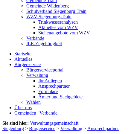
Gemeinde Train
Gemeinde Wildenberg
Schulverband Siegenburg-Train
WZV Siegenburg-Train
Trinkwasseranalysen
Aktuelles vom WZV
Stellenangebote vom WZV
Verbände
ILE-Zugehörigkeit
Startseite
Aktuelles
Bürgerservice
Bürgerserviceportal
Verwaltung
Ihr Anliegen
Ansprechpartner
Formulare
Ämter und Sachgebiete
Wahlen
Über uns
Gemeinden | Verbände
Sie sind hier:
Verwaltungsgemeinschaft
Siegenburg
>
Bürgerservice
>
Verwaltung
>
Ansprechpartner