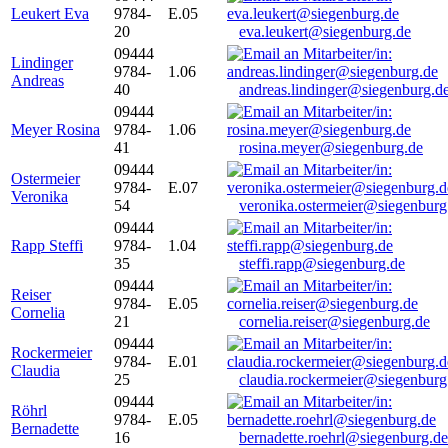
Leukert Eva
9784-
E.05
20
eva.leukert@siegenburg.de
09444
Lindinger
9784-
1.06
Andreas
40
andreas.lindinger@siegenburg.d
09444
Meyer Rosina
9784-
1.06
41
rosina.meyer@siegenburg.de
09444
Ostermeier
9784-
E.07
Veronika
54
veronika.ostermeier@siegenburg
09444
Rapp Steffi
9784-
1.04
35
steffi.rapp@siegenburg.de
09444
Reiser
9784-
E.05
Cornelia
21
cornelia.reiser@siegenburg.de
09444
Rockermeier
9784-
E.01
Claudia
25
claudia.rockermeier@siegenburg
09444
Röhrl
9784-
E.05
Bernadette
16
bernadette.roehrl@siegenburg.de