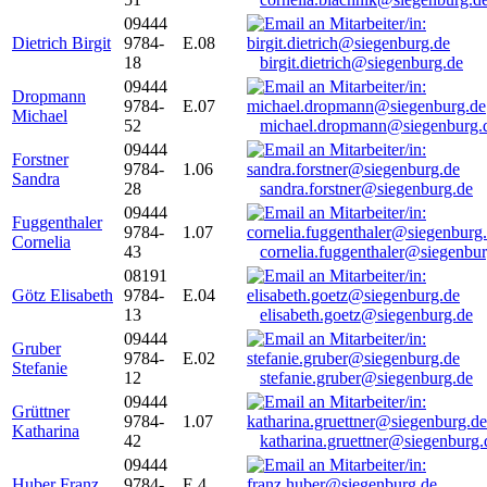
09444
Dietrich Birgit
9784-
E.08
18
birgit.dietrich@siegenburg.de
09444
Dropmann
9784-
E.07
Michael
52
michael.dropmann@siegenburg.
09444
Forstner
9784-
1.06
Sandra
28
sandra.forstner@siegenburg.de
09444
Fuggenthaler
9784-
1.07
Cornelia
43
cornelia.fuggenthaler@siegenbu
08191
Götz Elisabeth
9784-
E.04
13
elisabeth.goetz@siegenburg.de
09444
Gruber
9784-
E.02
Stefanie
12
stefanie.gruber@siegenburg.de
09444
Grüttner
9784-
1.07
Katharina
42
katharina.gruettner@siegenburg.
09444
Huber Franz
9784-
E 4