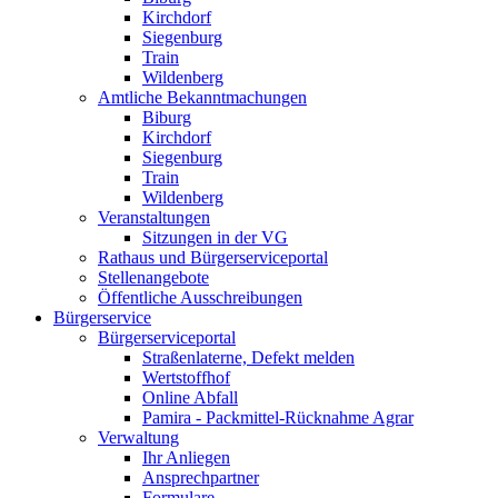
Kirchdorf
Siegenburg
Train
Wildenberg
Amtliche Bekanntmachungen
Biburg
Kirchdorf
Siegenburg
Train
Wildenberg
Veranstaltungen
Sitzungen in der VG
Rathaus und Bürgerserviceportal
Stellenangebote
Öffentliche Ausschreibungen
Bürgerservice
Bürgerserviceportal
Straßenlaterne, Defekt melden
Wertstoffhof
Online Abfall
Pamira - Packmittel-Rücknahme Agrar
Verwaltung
Ihr Anliegen
Ansprechpartner
Formulare