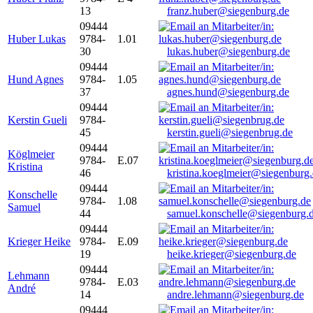
13
franz.huber@siegenburg.de
09444
Huber Lukas
9784-
1.01
30
lukas.huber@siegenburg.de
09444
Hund Agnes
9784-
1.05
37
agnes.hund@siegenburg.de
09444
Kerstin Gueli
9784-
45
kerstin.gueli@siegenbrug.de
09444
Köglmeier
9784-
E.07
Kristina
46
kristina.koeglmeier@siegenburg
09444
Konschelle
9784-
1.08
Samuel
44
samuel.konschelle@siegenburg.
09444
Krieger Heike
9784-
E.09
19
heike.krieger@siegenburg.de
09444
Lehmann
9784-
E.03
André
14
andre.lehmann@siegenburg.de
09444