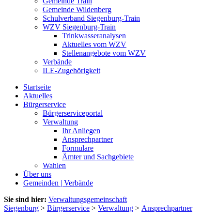
Gemeinde Train
Gemeinde Wildenberg
Schulverband Siegenburg-Train
WZV Siegenburg-Train
Trinkwasseranalysen
Aktuelles vom WZV
Stellenangebote vom WZV
Verbände
ILE-Zugehörigkeit
Startseite
Aktuelles
Bürgerservice
Bürgerserviceportal
Verwaltung
Ihr Anliegen
Ansprechpartner
Formulare
Ämter und Sachgebiete
Wahlen
Über uns
Gemeinden | Verbände
Sie sind hier:
Verwaltungsgemeinschaft
Siegenburg
>
Bürgerservice
>
Verwaltung
>
Ansprechpartner