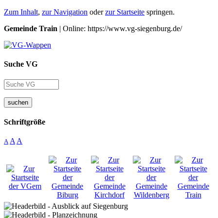
Zum Inhalt
,
zur Navigation
oder
zur Startseite
springen.
Gemeinde Train
| Online: https://www.vg-siegenburg.de/
Suche VG
suchen
Schriftgröße
A
A
A