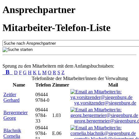
Ansprechpartner
Mitarbeiter-Telefon-Liste
Sprung zu den Mitarbeitern mit dem Anfangsbuchstaben:
B
D
F
G
H
K
L
M
O
R
S
Z
Telefonliste der Mitarbeiter/innen der Verwaltung
Name
Telefon
Zimmer
Mail
Zeitler
09444
Gerhard
9784-0
vg.vorsitzender@siegenburg.de
09444
Bergermeier
9784-
1.03
Georg
33
georg.bergermeier@siegenburg.
09444
Blachnik
9784-
E.06
Cornelia
51
cornelia.blachnik@siegenburg.d