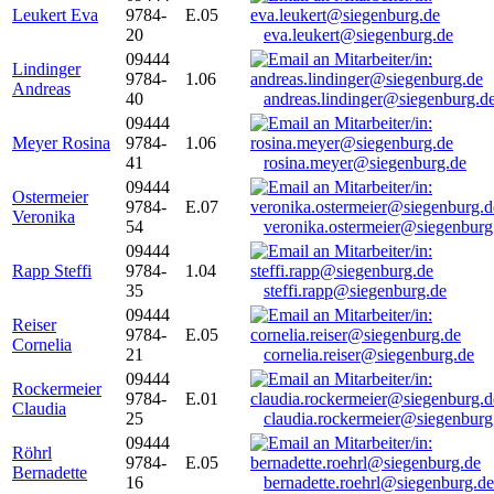
Leukert Eva
9784-
E.05
20
eva.leukert@siegenburg.de
09444
Lindinger
9784-
1.06
Andreas
40
andreas.lindinger@siegenburg.d
09444
Meyer Rosina
9784-
1.06
41
rosina.meyer@siegenburg.de
09444
Ostermeier
9784-
E.07
Veronika
54
veronika.ostermeier@siegenburg
09444
Rapp Steffi
9784-
1.04
35
steffi.rapp@siegenburg.de
09444
Reiser
9784-
E.05
Cornelia
21
cornelia.reiser@siegenburg.de
09444
Rockermeier
9784-
E.01
Claudia
25
claudia.rockermeier@siegenburg
09444
Röhrl
9784-
E.05
Bernadette
16
bernadette.roehrl@siegenburg.de