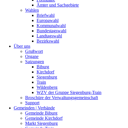
Ämter und Sachgebiete
Wahlen
Briefwahl
Europawahl
Kommunalwahl
Bundestagswahl
Landtagswahl
Bezirkswahl
Über uns
Grußwort
Organe
Satzungen
Biburg
Kirchdorf
Siegenburg
Train
Wildenberg
WZV der Gruppe Siegenburg-Train
Broschüre der Verwaltungsgemeinschaft
Support
Gemeinden | Verbände
Gemeinde Biburg
Gemeinde Kirchdorf
Markt Siegenburg