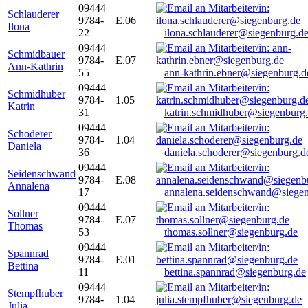
09444
Schlauderer
9784-
E.06
Ilona
22
ilona.schlauderer@siegenburg.d
09444
Schmidbauer
9784-
E.07
Ann-Kathrin
55
ann-kathrin.ebner@siegenburg.d
09444
Schmidhuber
9784-
1.05
Katrin
31
katrin.schmidhuber@siegenburg
09444
Schoderer
9784-
1.04
Daniela
36
daniela.schoderer@siegenburg.d
09444
Seidenschwand
9784-
E.08
Annalena
17
annalena.seidenschwand@siegen
09444
Sollner
9784-
E.07
Thomas
53
thomas.sollner@siegenburg.de
09444
Spannrad
9784-
E.01
Bettina
11
bettina.spannrad@siegenburg.de
09444
Stempfhuber
9784-
1.04
Julia