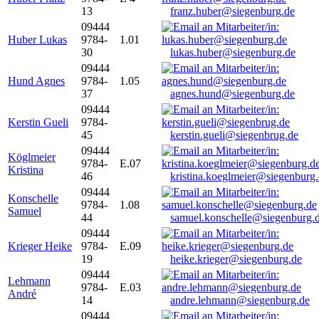
13
franz.huber@siegenburg.de
09444
Huber Lukas
9784-
1.01
30
lukas.huber@siegenburg.de
09444
Hund Agnes
9784-
1.05
37
agnes.hund@siegenburg.de
09444
Kerstin Gueli
9784-
45
kerstin.gueli@siegenbrug.de
09444
Köglmeier
9784-
E.07
Kristina
46
kristina.koeglmeier@siegenburg
09444
Konschelle
9784-
1.08
Samuel
44
samuel.konschelle@siegenburg.
09444
Krieger Heike
9784-
E.09
19
heike.krieger@siegenburg.de
09444
Lehmann
9784-
E.03
André
14
andre.lehmann@siegenburg.de
09444