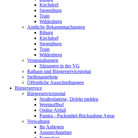
Kirchdorf
Siegenburg
Train
Wildenberg
Amtliche Bekanntmachungen
Biburg
Kirchdorf
Siegenburg
Train
Wildenberg
Veranstaltungen
Sitzungen in der VG
Rathaus und Bürgerserviceportal
Stellenangebote
Öffentliche Ausschreibungen
Bürgerservice
Bürgerserviceportal
Straßenlaterne, Defekt melden
Wertstoffhof
Online Abfall
Pamira - Packmittel-Rücknahme Agrar
Verwaltung
Ihr Anliegen
Ansprechpartner
Formulare