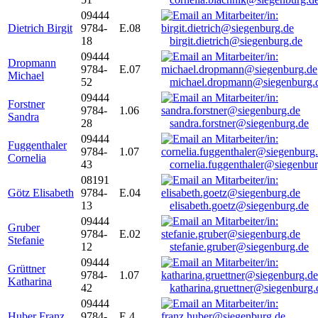
09444
Dietrich Birgit
9784-
E.08
18
birgit.dietrich@siegenburg.de
09444
Dropmann
9784-
E.07
Michael
52
michael.dropmann@siegenburg.
09444
Forstner
9784-
1.06
Sandra
28
sandra.forstner@siegenburg.de
09444
Fuggenthaler
9784-
1.07
Cornelia
43
cornelia.fuggenthaler@siegenbu
08191
Götz Elisabeth
9784-
E.04
13
elisabeth.goetz@siegenburg.de
09444
Gruber
9784-
E.02
Stefanie
12
stefanie.gruber@siegenburg.de
09444
Grüttner
9784-
1.07
Katharina
42
katharina.gruettner@siegenburg.
09444
Huber Franz
9784-
E 4