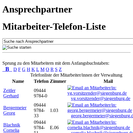
Ansprechpartner
Mitarbeiter-Telefon-Liste
Sprung zu den Mitarbeitern mit dem Anfangsbuchstaben:
B
D
F
G
H
K
L
M
O
R
S
Z
Telefonliste der Mitarbeiter/innen der Verwaltung
Name
Telefon
Zimmer
Mail
Zeitler
09444
Gerhard
9784-0
vg.vorsitzender@siegenburg.de
09444
Bergermeier
9784-
1.03
Georg
33
georg.bergermeier@siegenburg.
09444
Blachnik
9784-
E.06
Cornelia
51
cornelia.blachnik@siegenburg.d