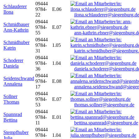
09444
Schlauderer
9784-
E.06
Ilona
22
ilona.schlauderer@siegenburg.d
09444
Schmidbauer
9784-
E.07
Ann-Kathrin
55
ann-kathrin.ebner@siegenburg.d
09444
Schmidhuber
9784-
1.05
Katrin
31
katrin.schmidhuber@siegenburg
09444
Schoderer
9784-
1.04
Daniela
36
daniela.schoderer@siegenburg.d
09444
Seidenschwand
9784-
E.08
Annalena
17
annalena.seidenschwand@siegen
09444
Sollner
9784-
E.07
Thomas
53
thomas.sollner@siegenburg.de
09444
Spannrad
9784-
E.01
Bettina
11
bettina.spannrad@siegenburg.de
09444
Stempfhuber
9784-
1.04
Julia