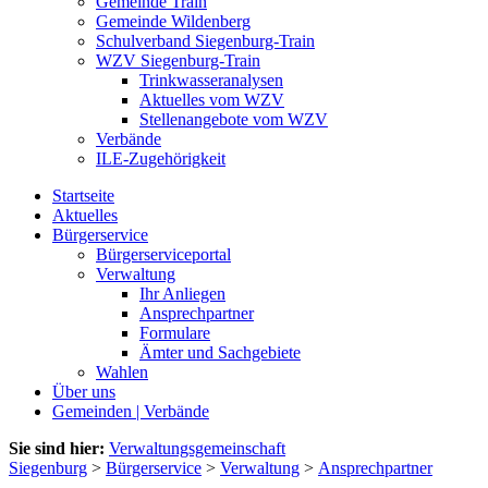
Gemeinde Train
Gemeinde Wildenberg
Schulverband Siegenburg-Train
WZV Siegenburg-Train
Trinkwasseranalysen
Aktuelles vom WZV
Stellenangebote vom WZV
Verbände
ILE-Zugehörigkeit
Startseite
Aktuelles
Bürgerservice
Bürgerserviceportal
Verwaltung
Ihr Anliegen
Ansprechpartner
Formulare
Ämter und Sachgebiete
Wahlen
Über uns
Gemeinden | Verbände
Sie sind hier:
Verwaltungsgemeinschaft
Siegenburg
>
Bürgerservice
>
Verwaltung
>
Ansprechpartner