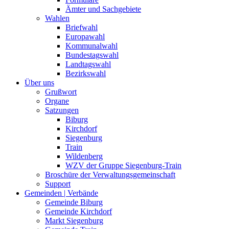
Ämter und Sachgebiete
Wahlen
Briefwahl
Europawahl
Kommunalwahl
Bundestagswahl
Landtagswahl
Bezirkswahl
Über uns
Grußwort
Organe
Satzungen
Biburg
Kirchdorf
Siegenburg
Train
Wildenberg
WZV der Gruppe Siegenburg-Train
Broschüre der Verwaltungsgemeinschaft
Support
Gemeinden | Verbände
Gemeinde Biburg
Gemeinde Kirchdorf
Markt Siegenburg