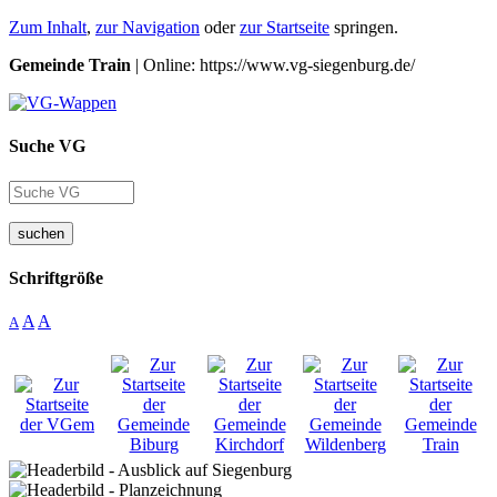
Zum Inhalt
,
zur Navigation
oder
zur Startseite
springen.
Gemeinde Train
| Online: https://www.vg-siegenburg.de/
Suche VG
suchen
Schriftgröße
A
A
A