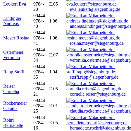
Leukert Eva
9784-
E.05
20
eva.leukert@siegenburg.de
09444
Lindinger
9784-
1.06
Andreas
40
andreas.lindinger@siegenburg.d
09444
Meyer Rosina
9784-
1.06
41
rosina.meyer@siegenburg.de
09444
Ostermeier
9784-
E.07
Veronika
54
veronika.ostermeier@siegenburg
09444
Rapp Steffi
9784-
1.04
35
steffi.rapp@siegenburg.de
09444
Reiser
9784-
E.05
Cornelia
21
cornelia.reiser@siegenburg.de
09444
Rockermeier
9784-
E.01
Claudia
25
claudia.rockermeier@siegenburg
09444
Röhrl
9784-
E.05
Bernadette
16
bernadette.roehrl@siegenburg.de