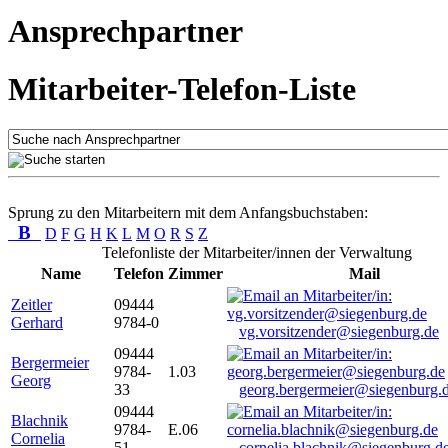
Ansprechpartner
Mitarbeiter-Telefon-Liste
Sprung zu den Mitarbeitern mit dem Anfangsbuchstaben:
B
D
F
G
H
K
L
M
O
R
S
Z
Telefonliste der Mitarbeiter/innen der Verwaltung
Name
Telefon
Zimmer
Mail
Zeitler
09444
Gerhard
9784-0
vg.vorsitzender@siegenburg.de
09444
Bergermeier
9784-
1.03
Georg
33
georg.bergermeier@siegenburg.
09444
Blachnik
9784-
E.06
Cornelia
51
cornelia.blachnik@siegenburg.d