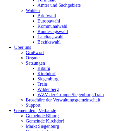
Ämter und Sachgebiete
Wahlen
Briefwahl
Europawahl
Kommunalwahl
Bundestagswahl
Landtagswahl
Bezirkswahl
Über uns
Grußwort
Organe
Satzungen
Biburg
Kirchdorf
Siegenburg
Train
Wildenberg
WZV der Gruppe Siegenburg-Train
Broschüre der Verwaltungsgemeinschaft
Support
Gemeinden | Verbände
Gemeinde Biburg
Gemeinde Kirchdorf
Markt Siegenburg