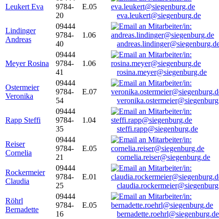
Leukert Eva
9784-
E.05
20
eva.leukert@siegenburg.de
09444
Lindinger
9784-
1.06
Andreas
40
andreas.lindinger@siegenburg.d
09444
Meyer Rosina
9784-
1.06
41
rosina.meyer@siegenburg.de
09444
Ostermeier
9784-
E.07
Veronika
54
veronika.ostermeier@siegenburg
09444
Rapp Steffi
9784-
1.04
35
steffi.rapp@siegenburg.de
09444
Reiser
9784-
E.05
Cornelia
21
cornelia.reiser@siegenburg.de
09444
Rockermeier
9784-
E.01
Claudia
25
claudia.rockermeier@siegenburg
09444
Röhrl
9784-
E.05
Bernadette
16
bernadette.roehrl@siegenburg.de