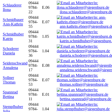
09444
Schlauderer
9784-
E.06
Ilona
22
ilona.schlauderer@siegenburg.d
09444
Schmidbauer
9784-
E.07
Ann-Kathrin
55
ann-kathrin.ebner@siegenburg.d
09444
Schmidhuber
9784-
1.05
Katrin
31
katrin.schmidhuber@siegenburg
09444
Schoderer
9784-
1.04
Daniela
36
daniela.schoderer@siegenburg.d
09444
Seidenschwand
9784-
E.08
Annalena
17
annalena.seidenschwand@siegen
09444
Sollner
9784-
E.07
Thomas
53
thomas.sollner@siegenburg.de
09444
Spannrad
9784-
E.01
Bettina
11
bettina.spannrad@siegenburg.de
09444
Stempfhuber
9784-
1.04
Julia