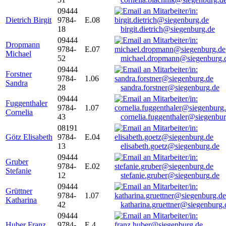
09444
Dietrich Birgit
9784-
E.08
18
birgit.dietrich@siegenburg.de
09444
Dropmann
9784-
E.07
Michael
52
michael.dropmann@siegenburg.
09444
Forstner
9784-
1.06
Sandra
28
sandra.forstner@siegenburg.de
09444
Fuggenthaler
9784-
1.07
Cornelia
43
cornelia.fuggenthaler@siegenbu
08191
Götz Elisabeth
9784-
E.04
13
elisabeth.goetz@siegenburg.de
09444
Gruber
9784-
E.02
Stefanie
12
stefanie.gruber@siegenburg.de
09444
Grüttner
9784-
1.07
Katharina
42
katharina.gruettner@siegenburg.
09444
Huber Franz
9784-
E 4