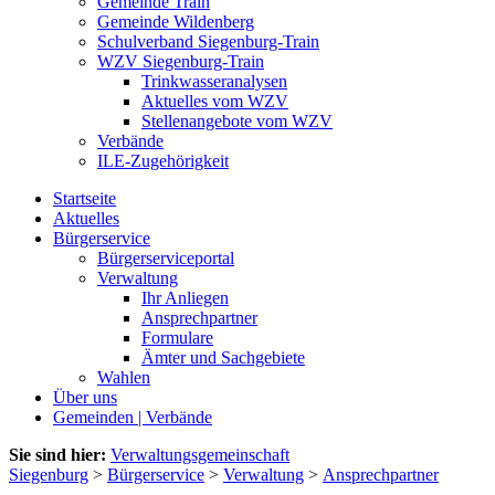
Gemeinde Train
Gemeinde Wildenberg
Schulverband Siegenburg-Train
WZV Siegenburg-Train
Trinkwasseranalysen
Aktuelles vom WZV
Stellenangebote vom WZV
Verbände
ILE-Zugehörigkeit
Startseite
Aktuelles
Bürgerservice
Bürgerserviceportal
Verwaltung
Ihr Anliegen
Ansprechpartner
Formulare
Ämter und Sachgebiete
Wahlen
Über uns
Gemeinden | Verbände
Sie sind hier:
Verwaltungsgemeinschaft
Siegenburg
>
Bürgerservice
>
Verwaltung
>
Ansprechpartner