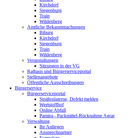
Kirchdorf
Siegenburg
Train
Wildenberg
Amtliche Bekanntmachungen
Biburg
Kirchdorf
Siegenburg
Train
Wildenberg
Veranstaltungen
Sitzungen in der VG
Rathaus und Bürgerserviceportal
Stellenangebote
Öffentliche Ausschreibungen
Bürgerservice
Bürgerserviceportal
Straßenlaterne, Defekt melden
Wertstoffhof
Online Abfall
Pamira - Packmittel-Rücknahme Agrar
Verwaltung
Ihr Anliegen
Ansprechpartner
Formulare