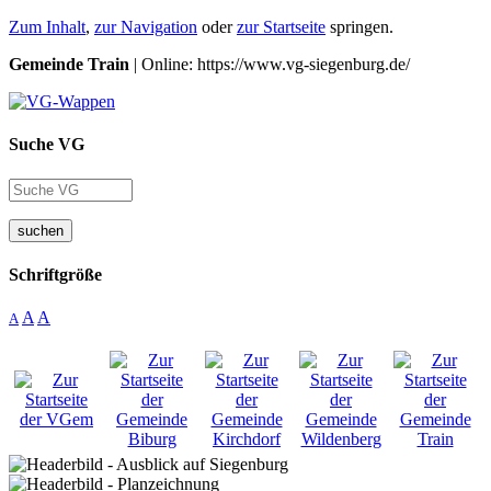
Zum Inhalt
,
zur Navigation
oder
zur Startseite
springen.
Gemeinde Train
| Online: https://www.vg-siegenburg.de/
Suche VG
suchen
Schriftgröße
A
A
A