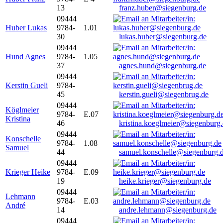
13
franz.huber@siegenburg.de
09444
Huber Lukas
9784-
1.01
30
lukas.huber@siegenburg.de
09444
Hund Agnes
9784-
1.05
37
agnes.hund@siegenburg.de
09444
Kerstin Gueli
9784-
45
kerstin.gueli@siegenbrug.de
09444
Köglmeier
9784-
E.07
Kristina
46
kristina.koeglmeier@siegenburg
09444
Konschelle
9784-
1.08
Samuel
44
samuel.konschelle@siegenburg.
09444
Krieger Heike
9784-
E.09
19
heike.krieger@siegenburg.de
09444
Lehmann
9784-
E.03
André
14
andre.lehmann@siegenburg.de
09444