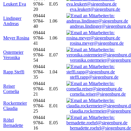
Leukert Eva
9784-
E.05
20
eva.leukert@siegenburg.de
09444
Lindinger
9784-
1.06
Andreas
40
andreas.lindinger@siegenburg.d
09444
Meyer Rosina
9784-
1.06
41
rosina.meyer@siegenburg.de
09444
Ostermeier
9784-
E.07
Veronika
54
veronika.ostermeier@siegenburg
09444
Rapp Steffi
9784-
1.04
35
steffi.rapp@siegenburg.de
09444
Reiser
9784-
E.05
Cornelia
21
cornelia.reiser@siegenburg.de
09444
Rockermeier
9784-
E.01
Claudia
25
claudia.rockermeier@siegenburg
09444
Röhrl
9784-
E.05
Bernadette
16
bernadette.roehrl@siegenburg.de