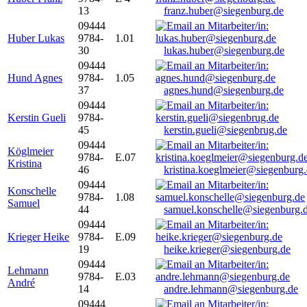
13
franz.huber@siegenburg.de
09444
Huber Lukas
9784-
1.01
30
lukas.huber@siegenburg.de
09444
Hund Agnes
9784-
1.05
37
agnes.hund@siegenburg.de
09444
Kerstin Gueli
9784-
45
kerstin.gueli@siegenbrug.de
09444
Köglmeier
9784-
E.07
Kristina
46
kristina.koeglmeier@siegenburg
09444
Konschelle
9784-
1.08
Samuel
44
samuel.konschelle@siegenburg.
09444
Krieger Heike
9784-
E.09
19
heike.krieger@siegenburg.de
09444
Lehmann
9784-
E.03
André
14
andre.lehmann@siegenburg.de
09444