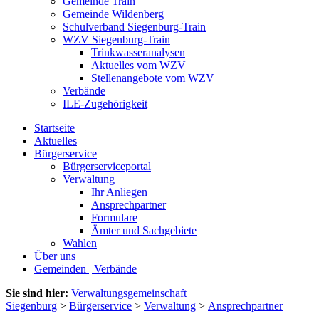
Gemeinde Train
Gemeinde Wildenberg
Schulverband Siegenburg-Train
WZV Siegenburg-Train
Trinkwasseranalysen
Aktuelles vom WZV
Stellenangebote vom WZV
Verbände
ILE-Zugehörigkeit
Startseite
Aktuelles
Bürgerservice
Bürgerserviceportal
Verwaltung
Ihr Anliegen
Ansprechpartner
Formulare
Ämter und Sachgebiete
Wahlen
Über uns
Gemeinden | Verbände
Sie sind hier:
Verwaltungsgemeinschaft
Siegenburg
>
Bürgerservice
>
Verwaltung
>
Ansprechpartner