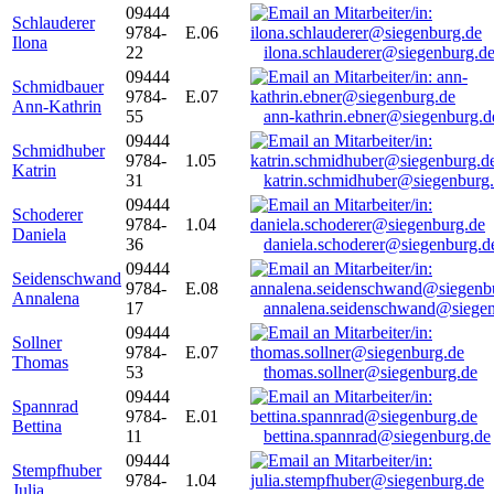
09444
Schlauderer
9784-
E.06
Ilona
22
ilona.schlauderer@siegenburg.d
09444
Schmidbauer
9784-
E.07
Ann-Kathrin
55
ann-kathrin.ebner@siegenburg.d
09444
Schmidhuber
9784-
1.05
Katrin
31
katrin.schmidhuber@siegenburg
09444
Schoderer
9784-
1.04
Daniela
36
daniela.schoderer@siegenburg.d
09444
Seidenschwand
9784-
E.08
Annalena
17
annalena.seidenschwand@siegen
09444
Sollner
9784-
E.07
Thomas
53
thomas.sollner@siegenburg.de
09444
Spannrad
9784-
E.01
Bettina
11
bettina.spannrad@siegenburg.de
09444
Stempfhuber
9784-
1.04
Julia