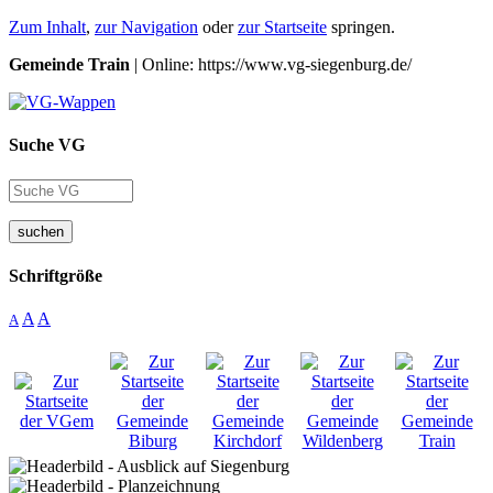
Zum Inhalt
,
zur Navigation
oder
zur Startseite
springen.
Gemeinde Train
| Online: https://www.vg-siegenburg.de/
Suche VG
suchen
Schriftgröße
A
A
A