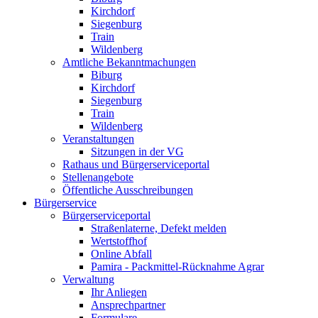
Kirchdorf
Siegenburg
Train
Wildenberg
Amtliche Bekanntmachungen
Biburg
Kirchdorf
Siegenburg
Train
Wildenberg
Veranstaltungen
Sitzungen in der VG
Rathaus und Bürgerserviceportal
Stellenangebote
Öffentliche Ausschreibungen
Bürgerservice
Bürgerserviceportal
Straßenlaterne, Defekt melden
Wertstoffhof
Online Abfall
Pamira - Packmittel-Rücknahme Agrar
Verwaltung
Ihr Anliegen
Ansprechpartner
Formulare