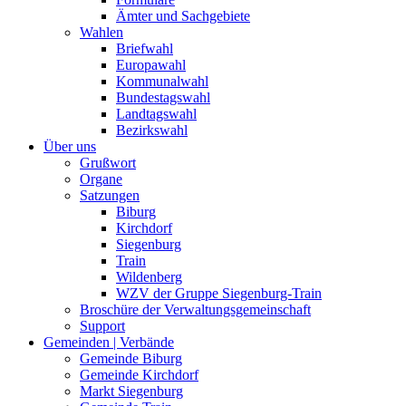
Ämter und Sachgebiete
Wahlen
Briefwahl
Europawahl
Kommunalwahl
Bundestagswahl
Landtagswahl
Bezirkswahl
Über uns
Grußwort
Organe
Satzungen
Biburg
Kirchdorf
Siegenburg
Train
Wildenberg
WZV der Gruppe Siegenburg-Train
Broschüre der Verwaltungsgemeinschaft
Support
Gemeinden | Verbände
Gemeinde Biburg
Gemeinde Kirchdorf
Markt Siegenburg