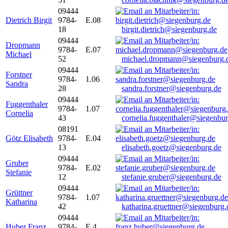
09444
Dietrich Birgit
9784-
E.08
18
birgit.dietrich@siegenburg.de
09444
Dropmann
9784-
E.07
Michael
52
michael.dropmann@siegenburg.
09444
Forstner
9784-
1.06
Sandra
28
sandra.forstner@siegenburg.de
09444
Fuggenthaler
9784-
1.07
Cornelia
43
cornelia.fuggenthaler@siegenbu
08191
Götz Elisabeth
9784-
E.04
13
elisabeth.goetz@siegenburg.de
09444
Gruber
9784-
E.02
Stefanie
12
stefanie.gruber@siegenburg.de
09444
Grüttner
9784-
1.07
Katharina
42
katharina.gruettner@siegenburg.
09444
Huber Franz
9784-
E 4