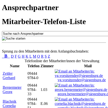
Ansprechpartner
Mitarbeiter-Telefon-Liste
Sprung zu den Mitarbeitern mit dem Anfangsbuchstaben:
B
D
F
G
H
K
L
M
O
R
S
Z
Telefonliste der Mitarbeiter/innen der Verwaltung
Name
Telefon
Zimmer
Mail
Zeitler
09444
Gerhard
9784-0
vg.vorsitzender@siegenburg.de
09444
Bergermeier
9784-
1.03
Georg
33
georg.bergermeier@siegenburg.
09444
Blachnik
9784-
E.06
Cornelia
51
cornelia.blachnik@siegenburg.d