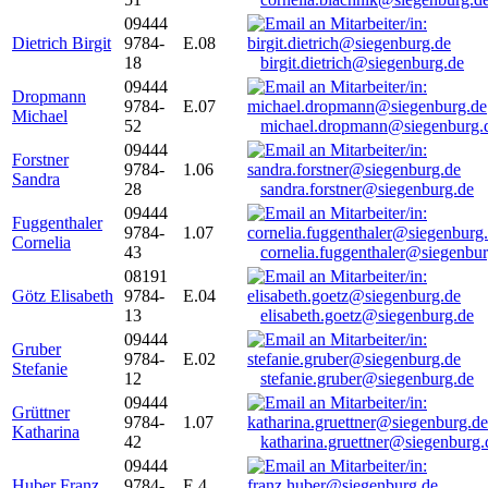
09444
Dietrich Birgit
9784-
E.08
18
birgit.dietrich@siegenburg.de
09444
Dropmann
9784-
E.07
Michael
52
michael.dropmann@siegenburg.
09444
Forstner
9784-
1.06
Sandra
28
sandra.forstner@siegenburg.de
09444
Fuggenthaler
9784-
1.07
Cornelia
43
cornelia.fuggenthaler@siegenbu
08191
Götz Elisabeth
9784-
E.04
13
elisabeth.goetz@siegenburg.de
09444
Gruber
9784-
E.02
Stefanie
12
stefanie.gruber@siegenburg.de
09444
Grüttner
9784-
1.07
Katharina
42
katharina.gruettner@siegenburg.
09444
Huber Franz
9784-
E 4