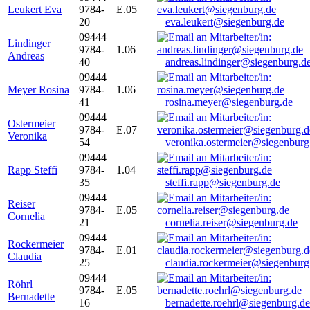
Leukert Eva
9784-
E.05
20
eva.leukert@siegenburg.de
09444
Lindinger
9784-
1.06
Andreas
40
andreas.lindinger@siegenburg.d
09444
Meyer Rosina
9784-
1.06
41
rosina.meyer@siegenburg.de
09444
Ostermeier
9784-
E.07
Veronika
54
veronika.ostermeier@siegenburg
09444
Rapp Steffi
9784-
1.04
35
steffi.rapp@siegenburg.de
09444
Reiser
9784-
E.05
Cornelia
21
cornelia.reiser@siegenburg.de
09444
Rockermeier
9784-
E.01
Claudia
25
claudia.rockermeier@siegenburg
09444
Röhrl
9784-
E.05
Bernadette
16
bernadette.roehrl@siegenburg.de