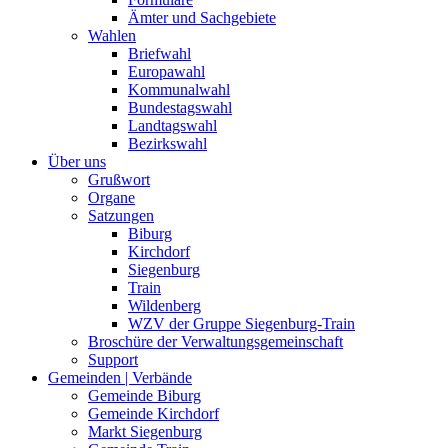
Ämter und Sachgebiete
Wahlen
Briefwahl
Europawahl
Kommunalwahl
Bundestagswahl
Landtagswahl
Bezirkswahl
Über uns
Grußwort
Organe
Satzungen
Biburg
Kirchdorf
Siegenburg
Train
Wildenberg
WZV der Gruppe Siegenburg-Train
Broschüre der Verwaltungsgemeinschaft
Support
Gemeinden | Verbände
Gemeinde Biburg
Gemeinde Kirchdorf
Markt Siegenburg