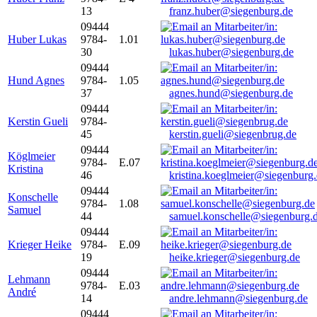
13
franz.huber@siegenburg.de
09444
Huber Lukas
9784-
1.01
30
lukas.huber@siegenburg.de
09444
Hund Agnes
9784-
1.05
37
agnes.hund@siegenburg.de
09444
Kerstin Gueli
9784-
45
kerstin.gueli@siegenbrug.de
09444
Köglmeier
9784-
E.07
Kristina
46
kristina.koeglmeier@siegenburg
09444
Konschelle
9784-
1.08
Samuel
44
samuel.konschelle@siegenburg.
09444
Krieger Heike
9784-
E.09
19
heike.krieger@siegenburg.de
09444
Lehmann
9784-
E.03
André
14
andre.lehmann@siegenburg.de
09444