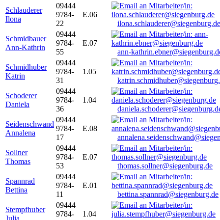
09444
Schlauderer
9784-
E.06
Ilona
22
ilona.schlauderer@siegenburg.d
09444
Schmidbauer
9784-
E.07
Ann-Kathrin
55
ann-kathrin.ebner@siegenburg.d
09444
Schmidhuber
9784-
1.05
Katrin
31
katrin.schmidhuber@siegenburg
09444
Schoderer
9784-
1.04
Daniela
36
daniela.schoderer@siegenburg.d
09444
Seidenschwand
9784-
E.08
Annalena
17
annalena.seidenschwand@siegen
09444
Sollner
9784-
E.07
Thomas
53
thomas.sollner@siegenburg.de
09444
Spannrad
9784-
E.01
Bettina
11
bettina.spannrad@siegenburg.de
09444
Stempfhuber
9784-
1.04
Julia