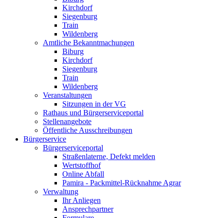
Kirchdorf
Siegenburg
Train
Wildenberg
Amtliche Bekanntmachungen
Biburg
Kirchdorf
Siegenburg
Train
Wildenberg
Veranstaltungen
Sitzungen in der VG
Rathaus und Bürgerserviceportal
Stellenangebote
Öffentliche Ausschreibungen
Bürgerservice
Bürgerserviceportal
Straßenlaterne, Defekt melden
Wertstoffhof
Online Abfall
Pamira - Packmittel-Rücknahme Agrar
Verwaltung
Ihr Anliegen
Ansprechpartner
Formulare