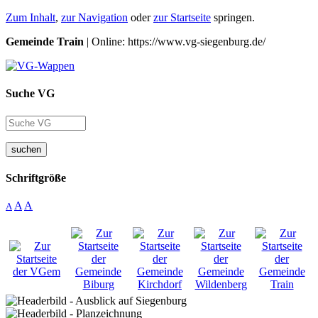
Zum Inhalt
,
zur Navigation
oder
zur Startseite
springen.
Gemeinde Train
| Online: https://www.vg-siegenburg.de/
Suche VG
suchen
Schriftgröße
A
A
A