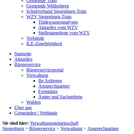
Gemeinde Train
Gemeinde Wildenberg
Schulverband Siegenburg-Train
WZV Siegenburg-Train
Trinkwasseranalysen
Aktuelles vom WZV
Stellenangebote vom WZV
Verbände
ILE-Zugehörigkeit
Startseite
Aktuelles
Bürgerservice
Bürgerserviceportal
Verwaltung
Ihr Anliegen
Ansprechpartner
Formulare
Ämter und Sachgebiete
Wahlen
Über uns
Gemeinden | Verbände
Sie sind hier:
Verwaltungsgemeinschaft
Siegenburg
>
Bürgerservice
>
Verwaltung
>
Ansprechpartner