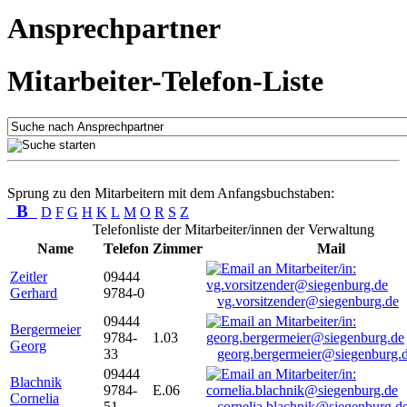
Ansprechpartner
Mitarbeiter-Telefon-Liste
Sprung zu den Mitarbeitern mit dem Anfangsbuchstaben:
B
D
F
G
H
K
L
M
O
R
S
Z
Telefonliste der Mitarbeiter/innen der Verwaltung
Name
Telefon
Zimmer
Mail
Zeitler
09444
Gerhard
9784-0
vg.vorsitzender@siegenburg.de
09444
Bergermeier
9784-
1.03
Georg
33
georg.bergermeier@siegenburg.
09444
Blachnik
9784-
E.06
Cornelia
51
cornelia.blachnik@siegenburg.d