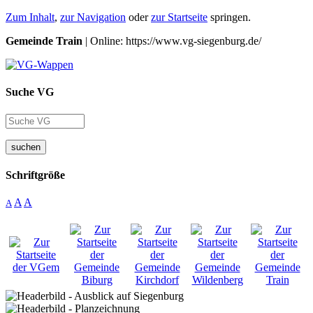
Zum Inhalt
,
zur Navigation
oder
zur Startseite
springen.
Gemeinde Train
| Online: https://www.vg-siegenburg.de/
Suche VG
suchen
Schriftgröße
A
A
A