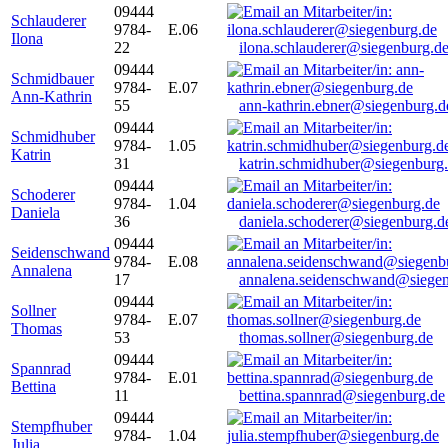
09444
Schlauderer
9784-
E.06
Ilona
22
ilona.schlauderer@siegenburg.d
09444
Schmidbauer
9784-
E.07
Ann-Kathrin
55
ann-kathrin.ebner@siegenburg.d
09444
Schmidhuber
9784-
1.05
Katrin
31
katrin.schmidhuber@siegenburg
09444
Schoderer
9784-
1.04
Daniela
36
daniela.schoderer@siegenburg.d
09444
Seidenschwand
9784-
E.08
Annalena
17
annalena.seidenschwand@siegen
09444
Sollner
9784-
E.07
Thomas
53
thomas.sollner@siegenburg.de
09444
Spannrad
9784-
E.01
Bettina
11
bettina.spannrad@siegenburg.de
09444
Stempfhuber
9784-
1.04
Julia