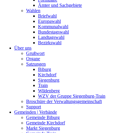
Ämter und Sachgebiete
Wahlen
Briefwahl
Europawahl
Kommunalwahl
Bundestagswahl
Landtagswahl
Bezirkswahl
Über uns
Grußwort
Organe
Satzungen
Biburg
Kirchdorf
Siegenburg
Train
Wildenberg
WZV der Gruppe Siegenburg-Train
Broschüre der Verwaltungsgemeinschaft
Support
Gemeinden | Verbände
Gemeinde Biburg
Gemeinde Kirchdorf
Markt Siegenburg