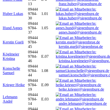
13
franz.huber@siegenburg.de
09444
Huber Lukas
9784-
1.01
30
lukas.huber@siegenburg.de
09444
Hund Agnes
9784-
1.05
37
agnes.hund@siegenburg.de
09444
Kerstin Gueli
9784-
45
kerstin.gueli@siegenbrug.de
09444
Köglmeier
9784-
E.07
Kristina
46
kristina.koeglmeier@siegenburg
09444
Konschelle
9784-
1.08
Samuel
44
samuel.konschelle@siegenburg.
09444
Krieger Heike
9784-
E.09
19
heike.krieger@siegenburg.de
09444
Lehmann
9784-
E.03
André
14
andre.lehmann@siegenburg.de
09444