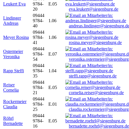
Leukert Eva
9784-
E.05
20
eva.leukert@siegenburg.de
09444
Lindinger
9784-
1.06
Andreas
40
andreas.lindinger@siegenburg.d
09444
Meyer Rosina
9784-
1.06
41
rosina.meyer@siegenburg.de
09444
Ostermeier
9784-
E.07
Veronika
54
veronika.ostermeier@siegenburg
09444
Rapp Steffi
9784-
1.04
35
steffi.rapp@siegenburg.de
09444
Reiser
9784-
E.05
Cornelia
21
cornelia.reiser@siegenburg.de
09444
Rockermeier
9784-
E.01
Claudia
25
claudia.rockermeier@siegenburg
09444
Röhrl
9784-
E.05
Bernadette
16
bernadette.roehrl@siegenburg.de