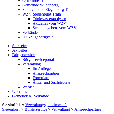
Gemeinde Train
Gemeinde Wildenberg
Schulverband Siegenburg-Train
WZV Siegenburg-Train
Trinkwasseranalysen
Aktuelles vom WZV
Stellenangebote vom WZV
Verbände
ILE-Zugehörigkeit
Startseite
Aktuelles
Bürgerservice
Bürgerserviceportal
Verwaltung
Ihr Anliegen
Ansprechpartner
Formulare
Ämter und Sachgebiete
Wahlen
Über uns
Gemeinden | Verbände
Sie sind hier:
Verwaltungsgemeinschaft
Siegenburg
>
Bürgerservice
>
Verwaltung
>
Ansprechpartner