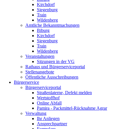
Kirchdorf
Siegenburg
Train
Wildenberg
Amtliche Bekanntmachungen
Biburg
Kirchdorf
Siegenburg
Train
Wildenberg
Veranstaltungen
Sitzungen in der VG
Rathaus und Bürgerserviceportal
Stellenangebote
Öffentliche Ausschreibungen
Bürgerservice
Bürgerserviceportal
Straßenlaterne, Defekt melden
Wertstoffhof
Online Abfall
Pamira - Packmittel-Rücknahme Agrar
Verwaltung
Ihr Anliegen
Ansprechpartner
Formulare