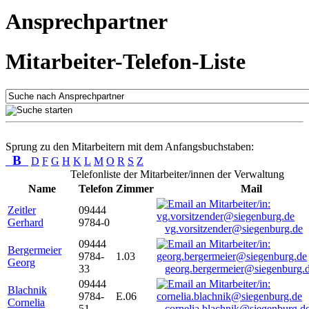
Ansprechpartner
Mitarbeiter-Telefon-Liste
Sprung zu den Mitarbeitern mit dem Anfangsbuchstaben:
B
D
F
G
H
K
L
M
O
R
S
Z
Telefonliste der Mitarbeiter/innen der Verwaltung
Name
Telefon
Zimmer
Mail
Zeitler
09444
Gerhard
9784-0
vg.vorsitzender@siegenburg.de
09444
Bergermeier
9784-
1.03
Georg
33
georg.bergermeier@siegenburg.
09444
Blachnik
9784-
E.06
Cornelia
51
cornelia.blachnik@siegenburg.d