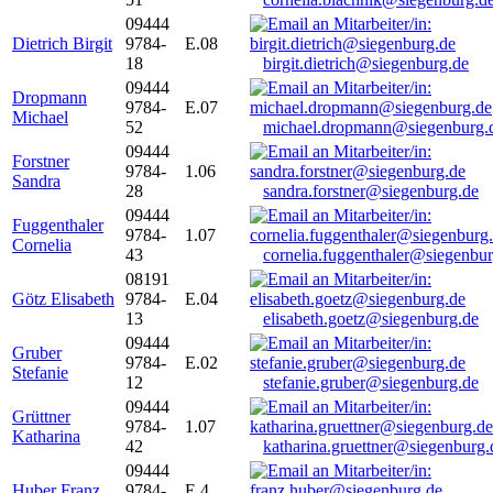
09444
Dietrich Birgit
9784-
E.08
18
birgit.dietrich@siegenburg.de
09444
Dropmann
9784-
E.07
Michael
52
michael.dropmann@siegenburg.
09444
Forstner
9784-
1.06
Sandra
28
sandra.forstner@siegenburg.de
09444
Fuggenthaler
9784-
1.07
Cornelia
43
cornelia.fuggenthaler@siegenbu
08191
Götz Elisabeth
9784-
E.04
13
elisabeth.goetz@siegenburg.de
09444
Gruber
9784-
E.02
Stefanie
12
stefanie.gruber@siegenburg.de
09444
Grüttner
9784-
1.07
Katharina
42
katharina.gruettner@siegenburg.
09444
Huber Franz
9784-
E 4