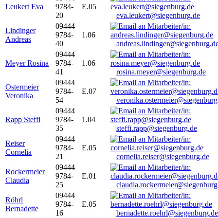
Leukert Eva
9784-
E.05
20
eva.leukert@siegenburg.de
09444
Lindinger
9784-
1.06
Andreas
40
andreas.lindinger@siegenburg.d
09444
Meyer Rosina
9784-
1.06
41
rosina.meyer@siegenburg.de
09444
Ostermeier
9784-
E.07
Veronika
54
veronika.ostermeier@siegenburg
09444
Rapp Steffi
9784-
1.04
35
steffi.rapp@siegenburg.de
09444
Reiser
9784-
E.05
Cornelia
21
cornelia.reiser@siegenburg.de
09444
Rockermeier
9784-
E.01
Claudia
25
claudia.rockermeier@siegenburg
09444
Röhrl
9784-
E.05
Bernadette
16
bernadette.roehrl@siegenburg.de