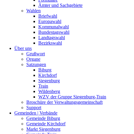
Ämter und Sachgebiete
Wahlen
Briefwahl
Europawahl
Kommunalwahl
Bundestagswahl
Landtagswahl
Bezirkswahl
Über uns
Grußwort
Organe
Satzungen
Biburg
Kirchdorf
Siegenburg
Train
Wildenberg
WZV der Gruppe Siegenburg-Train
Broschüre der Verwaltungsgemeinschaft
Support
Gemeinden | Verbände
Gemeinde Biburg
Gemeinde Kirchdorf
Markt Siegenburg