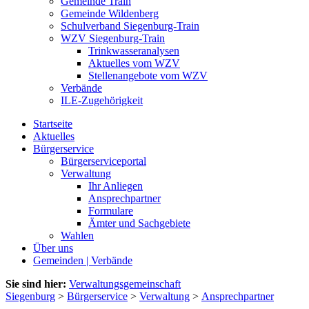
Gemeinde Train
Gemeinde Wildenberg
Schulverband Siegenburg-Train
WZV Siegenburg-Train
Trinkwasseranalysen
Aktuelles vom WZV
Stellenangebote vom WZV
Verbände
ILE-Zugehörigkeit
Startseite
Aktuelles
Bürgerservice
Bürgerserviceportal
Verwaltung
Ihr Anliegen
Ansprechpartner
Formulare
Ämter und Sachgebiete
Wahlen
Über uns
Gemeinden | Verbände
Sie sind hier:
Verwaltungsgemeinschaft
Siegenburg
>
Bürgerservice
>
Verwaltung
>
Ansprechpartner