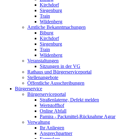
Kirchdorf
Siegenburg
Train
Wildenberg
Amtliche Bekanntmachungen
Biburg
Kirchdorf
Siegenburg
Train
Wildenberg
Veranstaltungen
Sitzungen in der VG
Rathaus und Bürgerserviceportal
Stellenangebote
Öffentliche Ausschreibungen
Bürgerservice
Bürgerserviceportal
Straßenlaterne, Defekt melden
Wertstoffhof
Online Abfall
Pamira - Packmittel-Rücknahme Agrar
Verwaltung
Ihr Anliegen
Ansprechpartner
Formulare