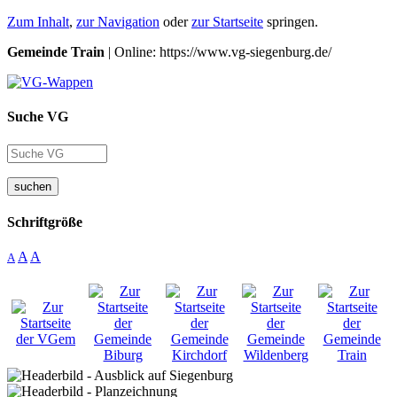
Zum Inhalt
,
zur Navigation
oder
zur Startseite
springen.
Gemeinde Train
| Online: https://www.vg-siegenburg.de/
Suche VG
suchen
Schriftgröße
A
A
A