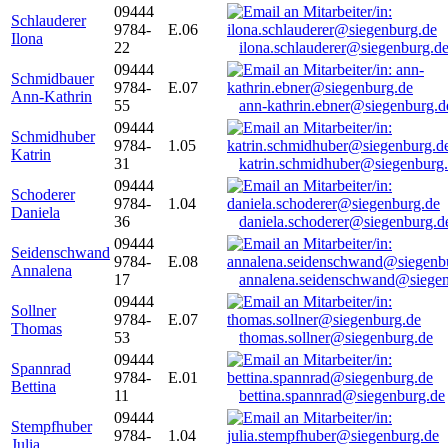
09444
Schlauderer
9784-
E.06
Ilona
22
ilona.schlauderer@siegenburg.d
09444
Schmidbauer
9784-
E.07
Ann-Kathrin
55
ann-kathrin.ebner@siegenburg.d
09444
Schmidhuber
9784-
1.05
Katrin
31
katrin.schmidhuber@siegenburg
09444
Schoderer
9784-
1.04
Daniela
36
daniela.schoderer@siegenburg.d
09444
Seidenschwand
9784-
E.08
Annalena
17
annalena.seidenschwand@siegen
09444
Sollner
9784-
E.07
Thomas
53
thomas.sollner@siegenburg.de
09444
Spannrad
9784-
E.01
Bettina
11
bettina.spannrad@siegenburg.de
09444
Stempfhuber
9784-
1.04
Julia