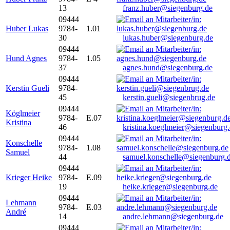
13
franz.huber@siegenburg.de
09444
Huber Lukas
9784-
1.01
30
lukas.huber@siegenburg.de
09444
Hund Agnes
9784-
1.05
37
agnes.hund@siegenburg.de
09444
Kerstin Gueli
9784-
45
kerstin.gueli@siegenbrug.de
09444
Köglmeier
9784-
E.07
Kristina
46
kristina.koeglmeier@siegenburg
09444
Konschelle
9784-
1.08
Samuel
44
samuel.konschelle@siegenburg.
09444
Krieger Heike
9784-
E.09
19
heike.krieger@siegenburg.de
09444
Lehmann
9784-
E.03
André
14
andre.lehmann@siegenburg.de
09444