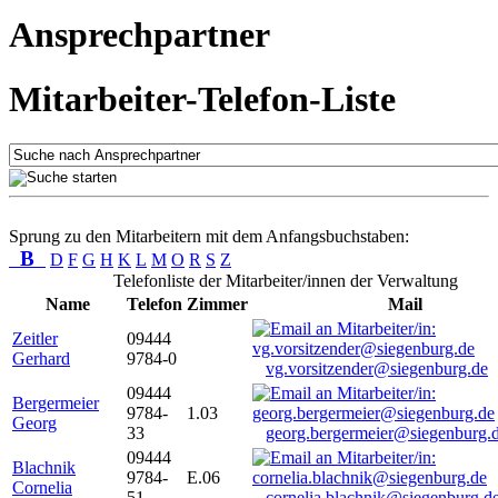
Ansprechpartner
Mitarbeiter-Telefon-Liste
Sprung zu den Mitarbeitern mit dem Anfangsbuchstaben:
B
D
F
G
H
K
L
M
O
R
S
Z
Telefonliste der Mitarbeiter/innen der Verwaltung
Name
Telefon
Zimmer
Mail
Zeitler
09444
Gerhard
9784-0
vg.vorsitzender@siegenburg.de
09444
Bergermeier
9784-
1.03
Georg
33
georg.bergermeier@siegenburg.
09444
Blachnik
9784-
E.06
Cornelia
51
cornelia.blachnik@siegenburg.d