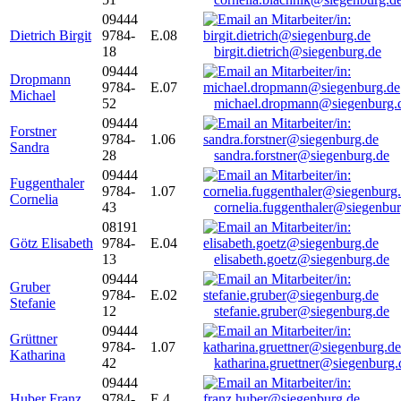
09444
Dietrich Birgit
9784-
E.08
18
birgit.dietrich@siegenburg.de
09444
Dropmann
9784-
E.07
Michael
52
michael.dropmann@siegenburg.
09444
Forstner
9784-
1.06
Sandra
28
sandra.forstner@siegenburg.de
09444
Fuggenthaler
9784-
1.07
Cornelia
43
cornelia.fuggenthaler@siegenbu
08191
Götz Elisabeth
9784-
E.04
13
elisabeth.goetz@siegenburg.de
09444
Gruber
9784-
E.02
Stefanie
12
stefanie.gruber@siegenburg.de
09444
Grüttner
9784-
1.07
Katharina
42
katharina.gruettner@siegenburg.
09444
Huber Franz
9784-
E 4