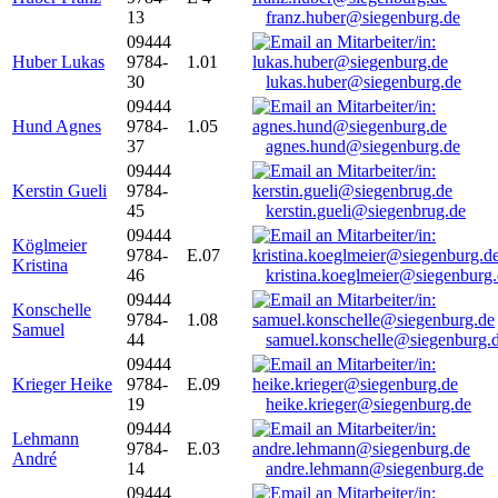
13
franz.huber@siegenburg.de
09444
Huber Lukas
9784-
1.01
30
lukas.huber@siegenburg.de
09444
Hund Agnes
9784-
1.05
37
agnes.hund@siegenburg.de
09444
Kerstin Gueli
9784-
45
kerstin.gueli@siegenbrug.de
09444
Köglmeier
9784-
E.07
Kristina
46
kristina.koeglmeier@siegenburg
09444
Konschelle
9784-
1.08
Samuel
44
samuel.konschelle@siegenburg.
09444
Krieger Heike
9784-
E.09
19
heike.krieger@siegenburg.de
09444
Lehmann
9784-
E.03
André
14
andre.lehmann@siegenburg.de
09444