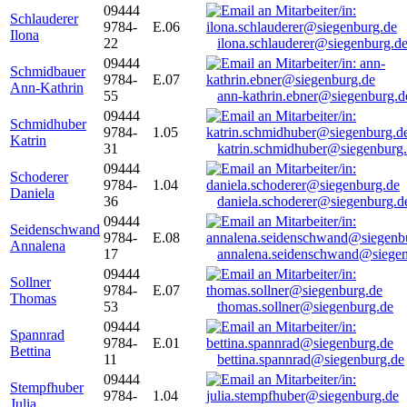
09444
Schlauderer
9784-
E.06
Ilona
22
ilona.schlauderer@siegenburg.d
09444
Schmidbauer
9784-
E.07
Ann-Kathrin
55
ann-kathrin.ebner@siegenburg.d
09444
Schmidhuber
9784-
1.05
Katrin
31
katrin.schmidhuber@siegenburg
09444
Schoderer
9784-
1.04
Daniela
36
daniela.schoderer@siegenburg.d
09444
Seidenschwand
9784-
E.08
Annalena
17
annalena.seidenschwand@siegen
09444
Sollner
9784-
E.07
Thomas
53
thomas.sollner@siegenburg.de
09444
Spannrad
9784-
E.01
Bettina
11
bettina.spannrad@siegenburg.de
09444
Stempfhuber
9784-
1.04
Julia