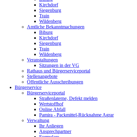
Kirchdorf
Siegenburg
Train
Wildenberg
Amtliche Bekanntmachungen
Biburg
Kirchdorf
Siegenburg
Train
Wildenberg
Veranstaltungen
Sitzungen in der VG
Rathaus und Bürgerserviceportal
Stellenangebote
Öffentliche Ausschreibungen
Bürgerservice
Bürgerserviceportal
Straßenlaterne, Defekt melden
Wertstoffhof
Online Abfall
Pamira - Packmittel-Rücknahme Agrar
Verwaltung
Ihr Anliegen
Ansprechpartner
Formulare