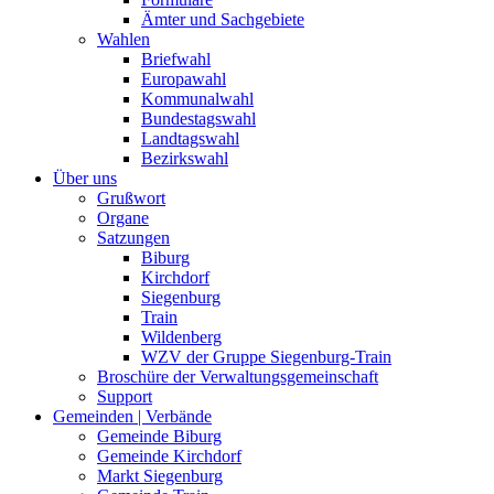
Ämter und Sachgebiete
Wahlen
Briefwahl
Europawahl
Kommunalwahl
Bundestagswahl
Landtagswahl
Bezirkswahl
Über uns
Grußwort
Organe
Satzungen
Biburg
Kirchdorf
Siegenburg
Train
Wildenberg
WZV der Gruppe Siegenburg-Train
Broschüre der Verwaltungsgemeinschaft
Support
Gemeinden | Verbände
Gemeinde Biburg
Gemeinde Kirchdorf
Markt Siegenburg