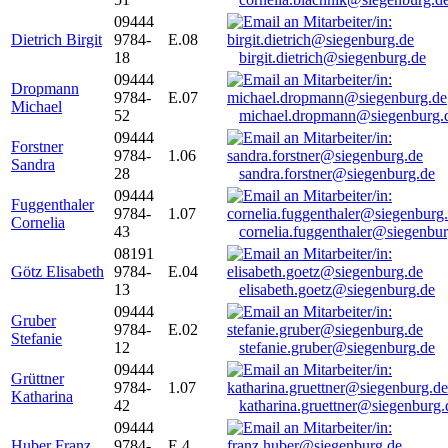
09444
Dietrich Birgit
9784-
E.08
18
birgit.dietrich@siegenburg.de
09444
Dropmann
9784-
E.07
Michael
52
michael.dropmann@siegenburg.
09444
Forstner
9784-
1.06
Sandra
28
sandra.forstner@siegenburg.de
09444
Fuggenthaler
9784-
1.07
Cornelia
43
cornelia.fuggenthaler@siegenbu
08191
Götz Elisabeth
9784-
E.04
13
elisabeth.goetz@siegenburg.de
09444
Gruber
9784-
E.02
Stefanie
12
stefanie.gruber@siegenburg.de
09444
Grüttner
9784-
1.07
Katharina
42
katharina.gruettner@siegenburg.
09444
Huber Franz
9784-
E 4