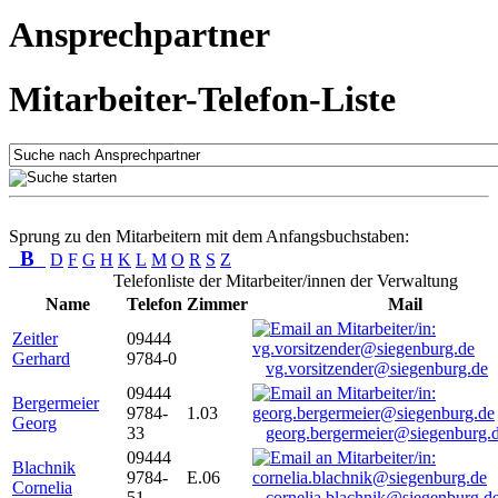
Ansprechpartner
Mitarbeiter-Telefon-Liste
Sprung zu den Mitarbeitern mit dem Anfangsbuchstaben:
B
D
F
G
H
K
L
M
O
R
S
Z
Telefonliste der Mitarbeiter/innen der Verwaltung
Name
Telefon
Zimmer
Mail
Zeitler
09444
Gerhard
9784-0
vg.vorsitzender@siegenburg.de
09444
Bergermeier
9784-
1.03
Georg
33
georg.bergermeier@siegenburg.
09444
Blachnik
9784-
E.06
Cornelia
51
cornelia.blachnik@siegenburg.d