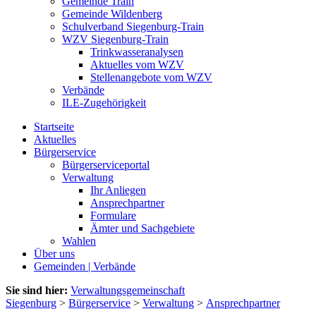
Gemeinde Train
Gemeinde Wildenberg
Schulverband Siegenburg-Train
WZV Siegenburg-Train
Trinkwasseranalysen
Aktuelles vom WZV
Stellenangebote vom WZV
Verbände
ILE-Zugehörigkeit
Startseite
Aktuelles
Bürgerservice
Bürgerserviceportal
Verwaltung
Ihr Anliegen
Ansprechpartner
Formulare
Ämter und Sachgebiete
Wahlen
Über uns
Gemeinden | Verbände
Sie sind hier:
Verwaltungsgemeinschaft
Siegenburg
>
Bürgerservice
>
Verwaltung
>
Ansprechpartner