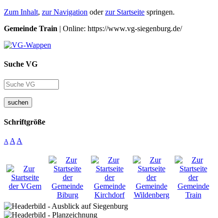
Zum Inhalt
,
zur Navigation
oder
zur Startseite
springen.
Gemeinde Train
| Online: https://www.vg-siegenburg.de/
Suche VG
suchen
Schriftgröße
A
A
A