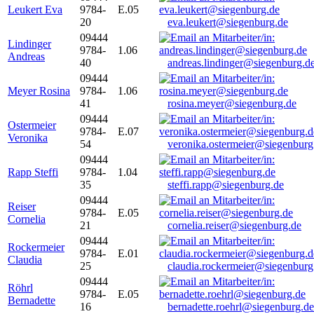
Leukert Eva
9784-
E.05
20
eva.leukert@siegenburg.de
09444
Lindinger
9784-
1.06
Andreas
40
andreas.lindinger@siegenburg.d
09444
Meyer Rosina
9784-
1.06
41
rosina.meyer@siegenburg.de
09444
Ostermeier
9784-
E.07
Veronika
54
veronika.ostermeier@siegenburg
09444
Rapp Steffi
9784-
1.04
35
steffi.rapp@siegenburg.de
09444
Reiser
9784-
E.05
Cornelia
21
cornelia.reiser@siegenburg.de
09444
Rockermeier
9784-
E.01
Claudia
25
claudia.rockermeier@siegenburg
09444
Röhrl
9784-
E.05
Bernadette
16
bernadette.roehrl@siegenburg.de