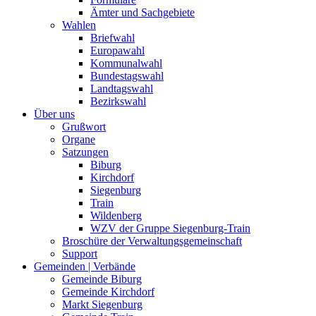
Ämter und Sachgebiete
Wahlen
Briefwahl
Europawahl
Kommunalwahl
Bundestagswahl
Landtagswahl
Bezirkswahl
Über uns
Grußwort
Organe
Satzungen
Biburg
Kirchdorf
Siegenburg
Train
Wildenberg
WZV der Gruppe Siegenburg-Train
Broschüre der Verwaltungsgemeinschaft
Support
Gemeinden | Verbände
Gemeinde Biburg
Gemeinde Kirchdorf
Markt Siegenburg