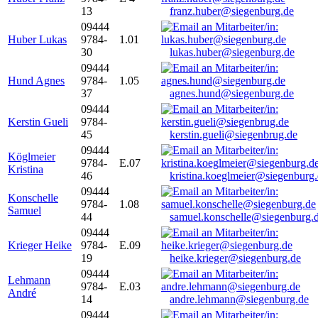
13
franz.huber@siegenburg.de
09444
Huber Lukas
9784-
1.01
30
lukas.huber@siegenburg.de
09444
Hund Agnes
9784-
1.05
37
agnes.hund@siegenburg.de
09444
Kerstin Gueli
9784-
45
kerstin.gueli@siegenbrug.de
09444
Köglmeier
9784-
E.07
Kristina
46
kristina.koeglmeier@siegenburg
09444
Konschelle
9784-
1.08
Samuel
44
samuel.konschelle@siegenburg.
09444
Krieger Heike
9784-
E.09
19
heike.krieger@siegenburg.de
09444
Lehmann
9784-
E.03
André
14
andre.lehmann@siegenburg.de
09444