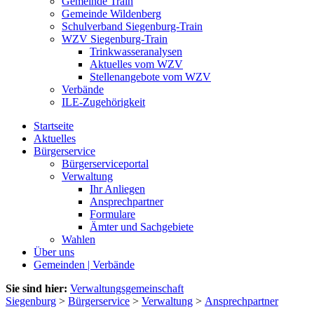
Gemeinde Train
Gemeinde Wildenberg
Schulverband Siegenburg-Train
WZV Siegenburg-Train
Trinkwasseranalysen
Aktuelles vom WZV
Stellenangebote vom WZV
Verbände
ILE-Zugehörigkeit
Startseite
Aktuelles
Bürgerservice
Bürgerserviceportal
Verwaltung
Ihr Anliegen
Ansprechpartner
Formulare
Ämter und Sachgebiete
Wahlen
Über uns
Gemeinden | Verbände
Sie sind hier:
Verwaltungsgemeinschaft
Siegenburg
>
Bürgerservice
>
Verwaltung
>
Ansprechpartner