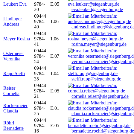
Leukert Eva
9784-
E.05
20
eva.leukert@siegenburg.de
09444
Lindinger
9784-
1.06
Andreas
40
andreas.lindinger@siegenburg.d
09444
Meyer Rosina
9784-
1.06
41
rosina.meyer@siegenburg.de
09444
Ostermeier
9784-
E.07
Veronika
54
veronika.ostermeier@siegenburg
09444
Rapp Steffi
9784-
1.04
35
steffi.rapp@siegenburg.de
09444
Reiser
9784-
E.05
Cornelia
21
cornelia.reiser@siegenburg.de
09444
Rockermeier
9784-
E.01
Claudia
25
claudia.rockermeier@siegenburg
09444
Röhrl
9784-
E.05
Bernadette
16
bernadette.roehrl@siegenburg.de