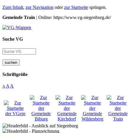
Zum Inhalt
,
zur Navigation
oder
zur Startseite
springen.
Gemeinde Train
| Online: https://www.vg-siegenburg.de/
Suche VG
suchen
Schriftgröße
A
A
A