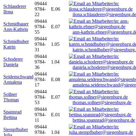
09444
Schlauderer
9784-
E.06
Ilona
22
ilona.schlauderer@siegenburg.d
09444
Schmidbauer
9784-
E.07
Ann-Kathrin
55
ann-kathrin.ebner@siegenburg.d
09444
Schmidhuber
9784-
1.05
Katrin
31
katrin.schmidhuber@siegenburg
09444
Schoderer
9784-
1.04
Daniela
36
daniela.schoderer@siegenburg.d
09444
Seidenschwand
9784-
E.08
Annalena
17
annalena.seidenschwand@siegen
09444
Sollner
9784-
E.07
Thomas
53
thomas.sollner@siegenburg.de
09444
Spannrad
9784-
E.01
Bettina
11
bettina.spannrad@siegenburg.de
09444
Stempfhuber
9784-
1.04
Julia