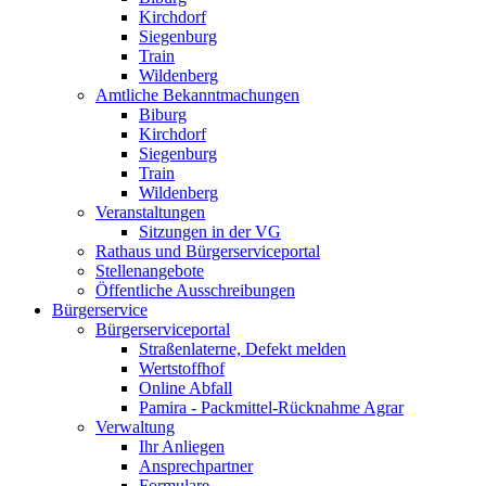
Kirchdorf
Siegenburg
Train
Wildenberg
Amtliche Bekanntmachungen
Biburg
Kirchdorf
Siegenburg
Train
Wildenberg
Veranstaltungen
Sitzungen in der VG
Rathaus und Bürgerserviceportal
Stellenangebote
Öffentliche Ausschreibungen
Bürgerservice
Bürgerserviceportal
Straßenlaterne, Defekt melden
Wertstoffhof
Online Abfall
Pamira - Packmittel-Rücknahme Agrar
Verwaltung
Ihr Anliegen
Ansprechpartner
Formulare