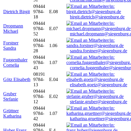
09444
Dietrich Birgit
9784-
E.08
18
birgit.dietrich@siegenburg.de
09444
Dropmann
9784-
E.07
Michael
52
michael.dropmann@siegenburg.
09444
Forstner
9784-
1.06
Sandra
28
sandra.forstner@siegenburg.de
09444
Fuggenthaler
9784-
1.07
Cornelia
43
cornelia.fuggenthaler@siegenbu
08191
Götz Elisabeth
9784-
E.04
13
elisabeth.goetz@siegenburg.de
09444
Gruber
9784-
E.02
Stefanie
12
stefanie.gruber@siegenburg.de
09444
Grüttner
9784-
1.07
Katharina
42
katharina.gruettner@siegenburg.
09444
Huber Franz
9784-
E 4