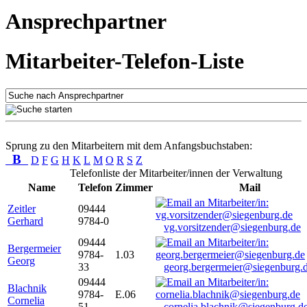
Ansprechpartner
Mitarbeiter-Telefon-Liste
Sprung zu den Mitarbeitern mit dem Anfangsbuchstaben:
B
D
F
G
H
K
L
M
O
R
S
Z
Telefonliste der Mitarbeiter/innen der Verwaltung
Name
Telefon
Zimmer
Mail
Zeitler
09444
Gerhard
9784-0
vg.vorsitzender@siegenburg.de
09444
Bergermeier
9784-
1.03
Georg
33
georg.bergermeier@siegenburg.
09444
Blachnik
9784-
E.06
Cornelia
51
cornelia.blachnik@siegenburg.d