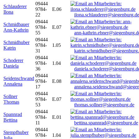
09444
Schlauderer
9784-
E.06
Ilona
22
ilona.schlauderer@siegenburg.d
09444
Schmidbauer
9784-
E.07
Ann-Kathrin
55
ann-kathrin.ebner@siegenburg.d
09444
Schmidhuber
9784-
1.05
Katrin
31
katrin.schmidhuber@siegenburg
09444
Schoderer
9784-
1.04
Daniela
36
daniela.schoderer@siegenburg.d
09444
Seidenschwand
9784-
E.08
Annalena
17
annalena.seidenschwand@siegen
09444
Sollner
9784-
E.07
Thomas
53
thomas.sollner@siegenburg.de
09444
Spannrad
9784-
E.01
Bettina
11
bettina.spannrad@siegenburg.de
09444
Stempfhuber
9784-
1.04
Julia