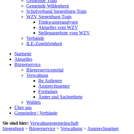
Gemeinde Train
Gemeinde Wildenberg
Schulverband Siegenburg-Train
WZV Siegenburg-Train
Trinkwasseranalysen
Aktuelles vom WZV
Stellenangebote vom WZV
Verbände
ILE-Zugehörigkeit
Startseite
Aktuelles
Bürgerservice
Bürgerserviceportal
Verwaltung
Ihr Anliegen
Ansprechpartner
Formulare
Ämter und Sachgebiete
Wahlen
Über uns
Gemeinden | Verbände
Sie sind hier:
Verwaltungsgemeinschaft
Siegenburg
>
Bürgerservice
>
Verwaltung
>
Ansprechpartner