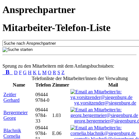
Ansprechpartner
Mitarbeiter-Telefon-Liste
Sprung zu den Mitarbeitern mit dem Anfangsbuchstaben:
B
D
F
G
H
K
L
M
O
R
S
Z
Telefonliste der Mitarbeiter/innen der Verwaltung
Name
Telefon
Zimmer
Mail
Zeitler
09444
Gerhard
9784-0
vg.vorsitzender@siegenburg.de
09444
Bergermeier
9784-
1.03
Georg
33
georg.bergermeier@siegenburg.
09444
Blachnik
9784-
E.06
Cornelia
51
cornelia.blachnik@siegenburg.d