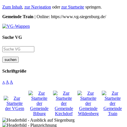
Zum Inhalt
,
zur Navigation
oder
zur Startseite
springen.
Gemeinde Train
| Online: https://www.vg-siegenburg.de/
Suche VG
suchen
Schriftgröße
A
A
A