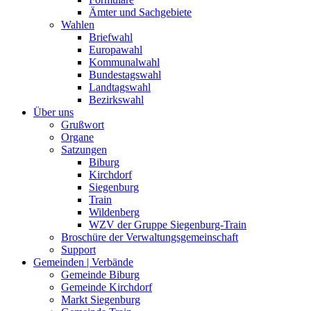
Ämter und Sachgebiete
Wahlen
Briefwahl
Europawahl
Kommunalwahl
Bundestagswahl
Landtagswahl
Bezirkswahl
Über uns
Grußwort
Organe
Satzungen
Biburg
Kirchdorf
Siegenburg
Train
Wildenberg
WZV der Gruppe Siegenburg-Train
Broschüre der Verwaltungsgemeinschaft
Support
Gemeinden | Verbände
Gemeinde Biburg
Gemeinde Kirchdorf
Markt Siegenburg