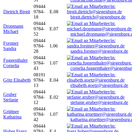
09444
Dietrich Birgit
9784-
E.08
18
birgit.dietrich@siegenburg.de
09444
Dropmann
9784-
E.07
Michael
52
michael.dropmann@siegenburg.
09444
Forstner
9784-
1.06
Sandra
28
sandra.forstner@siegenburg.de
09444
Fuggenthaler
9784-
1.07
Cornelia
43
cornelia.fuggenthaler@siegenbu
08191
Götz Elisabeth
9784-
E.04
13
elisabeth.goetz@siegenburg.de
09444
Gruber
9784-
E.02
Stefanie
12
stefanie.gruber@siegenburg.de
09444
Grüttner
9784-
1.07
Katharina
42
katharina.gruettner@siegenburg.
09444
Huber Franz
9784-
E 4