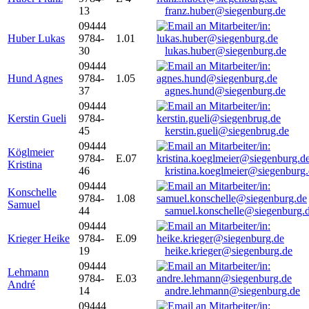
13
franz.huber@siegenburg.de
09444
Huber Lukas
9784-
1.01
30
lukas.huber@siegenburg.de
09444
Hund Agnes
9784-
1.05
37
agnes.hund@siegenburg.de
09444
Kerstin Gueli
9784-
45
kerstin.gueli@siegenbrug.de
09444
Köglmeier
9784-
E.07
Kristina
46
kristina.koeglmeier@siegenburg
09444
Konschelle
9784-
1.08
Samuel
44
samuel.konschelle@siegenburg.
09444
Krieger Heike
9784-
E.09
19
heike.krieger@siegenburg.de
09444
Lehmann
9784-
E.03
André
14
andre.lehmann@siegenburg.de
09444