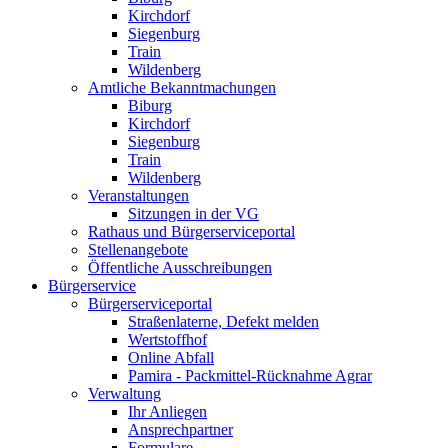
Kirchdorf
Siegenburg
Train
Wildenberg
Amtliche Bekanntmachungen
Biburg
Kirchdorf
Siegenburg
Train
Wildenberg
Veranstaltungen
Sitzungen in der VG
Rathaus und Bürgerserviceportal
Stellenangebote
Öffentliche Ausschreibungen
Bürgerservice
Bürgerserviceportal
Straßenlaterne, Defekt melden
Wertstoffhof
Online Abfall
Pamira - Packmittel-Rücknahme Agrar
Verwaltung
Ihr Anliegen
Ansprechpartner
Formulare