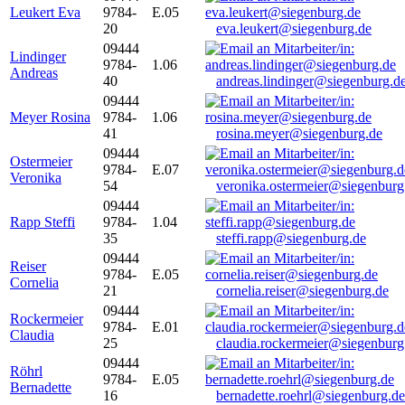
Leukert Eva
9784-
E.05
20
eva.leukert@siegenburg.de
09444
Lindinger
9784-
1.06
Andreas
40
andreas.lindinger@siegenburg.d
09444
Meyer Rosina
9784-
1.06
41
rosina.meyer@siegenburg.de
09444
Ostermeier
9784-
E.07
Veronika
54
veronika.ostermeier@siegenburg
09444
Rapp Steffi
9784-
1.04
35
steffi.rapp@siegenburg.de
09444
Reiser
9784-
E.05
Cornelia
21
cornelia.reiser@siegenburg.de
09444
Rockermeier
9784-
E.01
Claudia
25
claudia.rockermeier@siegenburg
09444
Röhrl
9784-
E.05
Bernadette
16
bernadette.roehrl@siegenburg.de