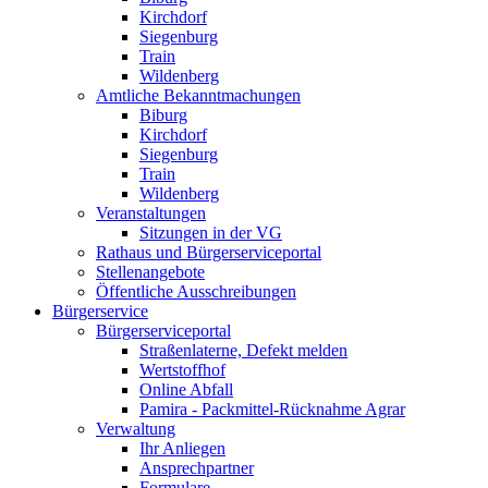
Kirchdorf
Siegenburg
Train
Wildenberg
Amtliche Bekanntmachungen
Biburg
Kirchdorf
Siegenburg
Train
Wildenberg
Veranstaltungen
Sitzungen in der VG
Rathaus und Bürgerserviceportal
Stellenangebote
Öffentliche Ausschreibungen
Bürgerservice
Bürgerserviceportal
Straßenlaterne, Defekt melden
Wertstoffhof
Online Abfall
Pamira - Packmittel-Rücknahme Agrar
Verwaltung
Ihr Anliegen
Ansprechpartner
Formulare