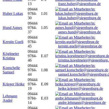
13
franz.huber@siegenburg.de
09444
Huber Lukas
9784-
1.01
30
lukas.huber@siegenburg.de
09444
Hund Agnes
9784-
1.05
37
agnes.hund@siegenburg.de
09444
Kerstin Gueli
9784-
45
kerstin.gueli@siegenbrug.de
09444
Köglmeier
9784-
E.07
Kristina
46
kristina.koeglmeier@siegenburg
09444
Konschelle
9784-
1.08
Samuel
44
samuel.konschelle@siegenburg.
09444
Krieger Heike
9784-
E.09
19
heike.krieger@siegenburg.de
09444
Lehmann
9784-
E.03
André
14
andre.lehmann@siegenburg.de
09444