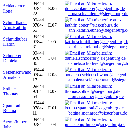
09444
Schlauderer
9784-
E.06
Ilona
22
ilona.schlauderer@siegenburg.d
09444
Schmidbauer
9784-
E.07
Ann-Kathrin
55
ann-kathrin.ebner@siegenburg.d
09444
Schmidhuber
9784-
1.05
Katrin
31
katrin.schmidhuber@siegenburg
09444
Schoderer
9784-
1.04
Daniela
36
daniela.schoderer@siegenburg.d
09444
Seidenschwand
9784-
E.08
Annalena
17
annalena.seidenschwand@siegen
09444
Sollner
9784-
E.07
Thomas
53
thomas.sollner@siegenburg.de
09444
Spannrad
9784-
E.01
Bettina
11
bettina.spannrad@siegenburg.de
09444
Stempfhuber
9784-
1.04
Julia