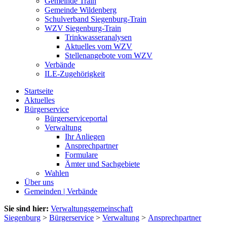
Gemeinde Train
Gemeinde Wildenberg
Schulverband Siegenburg-Train
WZV Siegenburg-Train
Trinkwasseranalysen
Aktuelles vom WZV
Stellenangebote vom WZV
Verbände
ILE-Zugehörigkeit
Startseite
Aktuelles
Bürgerservice
Bürgerserviceportal
Verwaltung
Ihr Anliegen
Ansprechpartner
Formulare
Ämter und Sachgebiete
Wahlen
Über uns
Gemeinden | Verbände
Sie sind hier:
Verwaltungsgemeinschaft
Siegenburg
>
Bürgerservice
>
Verwaltung
>
Ansprechpartner