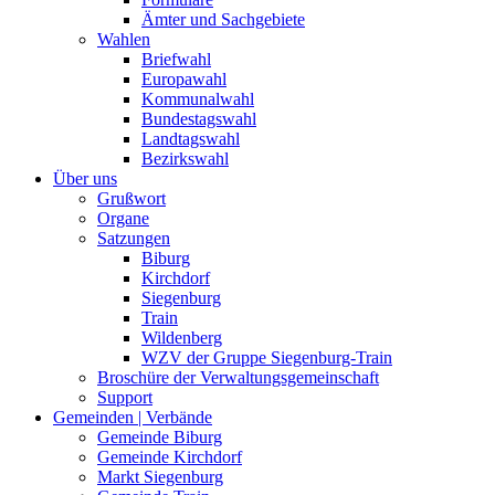
Ämter und Sachgebiete
Wahlen
Briefwahl
Europawahl
Kommunalwahl
Bundestagswahl
Landtagswahl
Bezirkswahl
Über uns
Grußwort
Organe
Satzungen
Biburg
Kirchdorf
Siegenburg
Train
Wildenberg
WZV der Gruppe Siegenburg-Train
Broschüre der Verwaltungsgemeinschaft
Support
Gemeinden | Verbände
Gemeinde Biburg
Gemeinde Kirchdorf
Markt Siegenburg