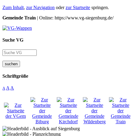
Zum Inhalt
,
zur Navigation
oder
zur Startseite
springen.
Gemeinde Train
| Online: https://www.vg-siegenburg.de/
Suche VG
suchen
Schriftgröße
A
A
A