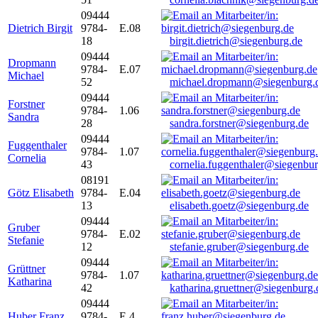
09444
Dietrich Birgit
9784-
E.08
18
birgit.dietrich@siegenburg.de
09444
Dropmann
9784-
E.07
Michael
52
michael.dropmann@siegenburg.
09444
Forstner
9784-
1.06
Sandra
28
sandra.forstner@siegenburg.de
09444
Fuggenthaler
9784-
1.07
Cornelia
43
cornelia.fuggenthaler@siegenbu
08191
Götz Elisabeth
9784-
E.04
13
elisabeth.goetz@siegenburg.de
09444
Gruber
9784-
E.02
Stefanie
12
stefanie.gruber@siegenburg.de
09444
Grüttner
9784-
1.07
Katharina
42
katharina.gruettner@siegenburg.
09444
Huber Franz
9784-
E 4