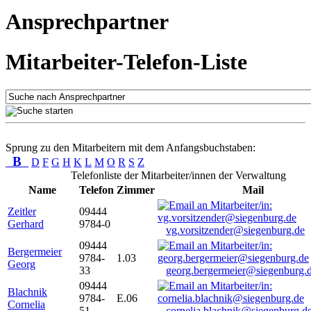
Ansprechpartner
Mitarbeiter-Telefon-Liste
Sprung zu den Mitarbeitern mit dem Anfangsbuchstaben:
B
D
F
G
H
K
L
M
O
R
S
Z
Telefonliste der Mitarbeiter/innen der Verwaltung
Name
Telefon
Zimmer
Mail
Zeitler
09444
Gerhard
9784-0
vg.vorsitzender@siegenburg.de
09444
Bergermeier
9784-
1.03
Georg
33
georg.bergermeier@siegenburg.
09444
Blachnik
9784-
E.06
Cornelia
51
cornelia.blachnik@siegenburg.d