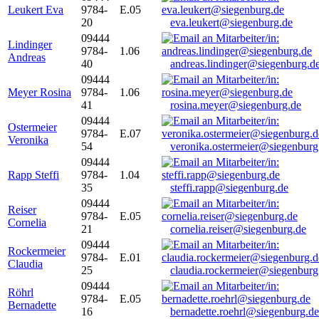
Leukert Eva
9784-
E.05
20
eva.leukert@siegenburg.de
09444
Lindinger
9784-
1.06
Andreas
40
andreas.lindinger@siegenburg.d
09444
Meyer Rosina
9784-
1.06
41
rosina.meyer@siegenburg.de
09444
Ostermeier
9784-
E.07
Veronika
54
veronika.ostermeier@siegenburg
09444
Rapp Steffi
9784-
1.04
35
steffi.rapp@siegenburg.de
09444
Reiser
9784-
E.05
Cornelia
21
cornelia.reiser@siegenburg.de
09444
Rockermeier
9784-
E.01
Claudia
25
claudia.rockermeier@siegenburg
09444
Röhrl
9784-
E.05
Bernadette
16
bernadette.roehrl@siegenburg.de