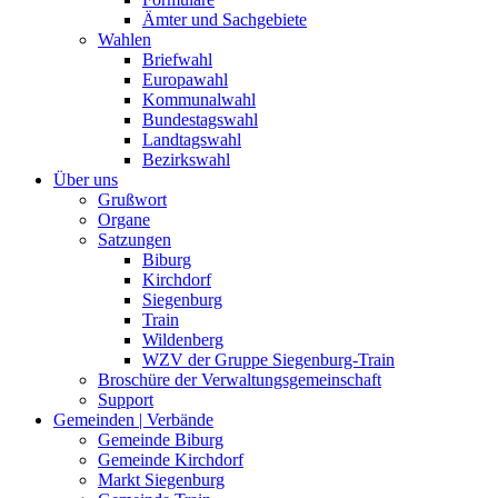
Ämter und Sachgebiete
Wahlen
Briefwahl
Europawahl
Kommunalwahl
Bundestagswahl
Landtagswahl
Bezirkswahl
Über uns
Grußwort
Organe
Satzungen
Biburg
Kirchdorf
Siegenburg
Train
Wildenberg
WZV der Gruppe Siegenburg-Train
Broschüre der Verwaltungsgemeinschaft
Support
Gemeinden | Verbände
Gemeinde Biburg
Gemeinde Kirchdorf
Markt Siegenburg