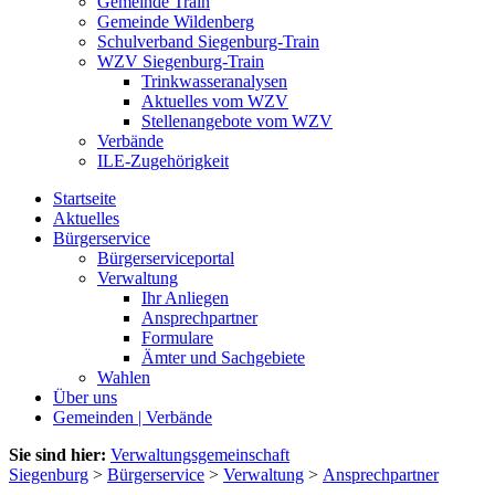
Gemeinde Train
Gemeinde Wildenberg
Schulverband Siegenburg-Train
WZV Siegenburg-Train
Trinkwasseranalysen
Aktuelles vom WZV
Stellenangebote vom WZV
Verbände
ILE-Zugehörigkeit
Startseite
Aktuelles
Bürgerservice
Bürgerserviceportal
Verwaltung
Ihr Anliegen
Ansprechpartner
Formulare
Ämter und Sachgebiete
Wahlen
Über uns
Gemeinden | Verbände
Sie sind hier:
Verwaltungsgemeinschaft
Siegenburg
>
Bürgerservice
>
Verwaltung
>
Ansprechpartner