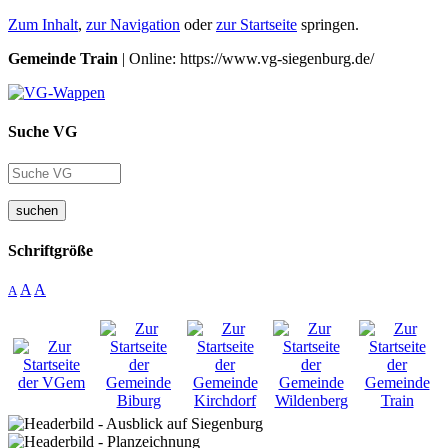
Zum Inhalt
,
zur Navigation
oder
zur Startseite
springen.
Gemeinde Train
| Online: https://www.vg-siegenburg.de/
Suche VG
suchen
Schriftgröße
A
A
A