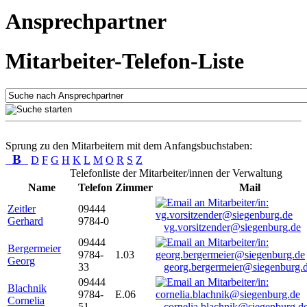
Ansprechpartner
Mitarbeiter-Telefon-Liste
Sprung zu den Mitarbeitern mit dem Anfangsbuchstaben:
B
D
F
G
H
K
L
M
O
R
S
Z
Telefonliste der Mitarbeiter/innen der Verwaltung
Name
Telefon
Zimmer
Mail
Zeitler
09444
Gerhard
9784-0
vg.vorsitzender@siegenburg.de
09444
Bergermeier
9784-
1.03
Georg
33
georg.bergermeier@siegenburg.
09444
Blachnik
9784-
E.06
Cornelia
51
cornelia.blachnik@siegenburg.d