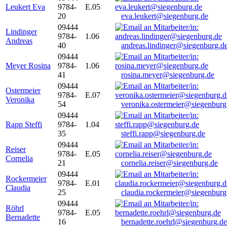
Leukert Eva
9784-
E.05
20
eva.leukert@siegenburg.de
09444
Lindinger
9784-
1.06
Andreas
40
andreas.lindinger@siegenburg.d
09444
Meyer Rosina
9784-
1.06
41
rosina.meyer@siegenburg.de
09444
Ostermeier
9784-
E.07
Veronika
54
veronika.ostermeier@siegenburg
09444
Rapp Steffi
9784-
1.04
35
steffi.rapp@siegenburg.de
09444
Reiser
9784-
E.05
Cornelia
21
cornelia.reiser@siegenburg.de
09444
Rockermeier
9784-
E.01
Claudia
25
claudia.rockermeier@siegenburg
09444
Röhrl
9784-
E.05
Bernadette
16
bernadette.roehrl@siegenburg.de