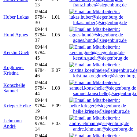
13
franz.huber@siegenburg.de
09444
Huber Lukas
9784-
1.01
30
lukas.huber@siegenburg.de
09444
Hund Agnes
9784-
1.05
37
agnes.hund@siegenburg.de
09444
Kerstin Gueli
9784-
45
kerstin.gueli@siegenbrug.de
09444
Köglmeier
9784-
E.07
Kristina
46
kristina.koeglmeier@siegenburg
09444
Konschelle
9784-
1.08
Samuel
44
samuel.konschelle@siegenburg.
09444
Krieger Heike
9784-
E.09
19
heike.krieger@siegenburg.de
09444
Lehmann
9784-
E.03
André
14
andre.lehmann@siegenburg.de
09444