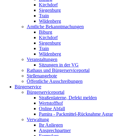
Kirchdorf
Siegenburg
Train
Wildenberg
Amtliche Bekanntmachungen
Biburg
Kirchdorf
Siegenburg
Train
Wildenberg
Veranstaltungen
Sitzungen in der VG
Rathaus und Bürgerserviceportal
Stellenangebote
Öffentliche Ausschreibungen
Bürgerservice
Bürgerserviceportal
Straßenlaterne, Defekt melden
Wertstoffhof
Online Abfall
Pamira - Packmittel-Rücknahme Agrar
Verwaltung
Ihr Anliegen
Ansprechpartner
Formulare