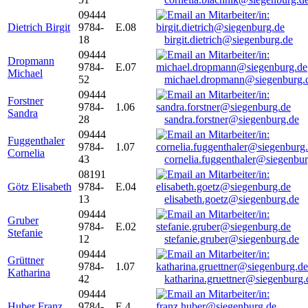
09444
Dietrich Birgit
9784-
E.08
18
birgit.dietrich@siegenburg.de
09444
Dropmann
9784-
E.07
Michael
52
michael.dropmann@siegenburg.
09444
Forstner
9784-
1.06
Sandra
28
sandra.forstner@siegenburg.de
09444
Fuggenthaler
9784-
1.07
Cornelia
43
cornelia.fuggenthaler@siegenbu
08191
Götz Elisabeth
9784-
E.04
13
elisabeth.goetz@siegenburg.de
09444
Gruber
9784-
E.02
Stefanie
12
stefanie.gruber@siegenburg.de
09444
Grüttner
9784-
1.07
Katharina
42
katharina.gruettner@siegenburg.
09444
Huber Franz
9784-
E 4