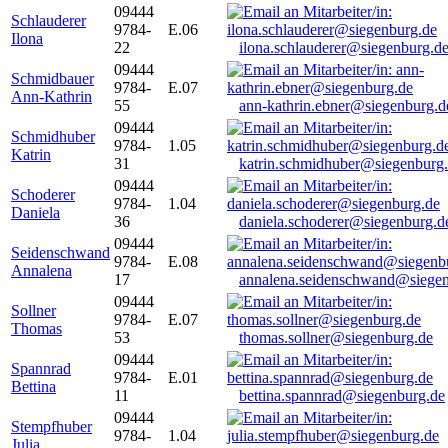
09444
Schlauderer
9784-
E.06
Ilona
22
ilona.schlauderer@siegenburg.d
09444
Schmidbauer
9784-
E.07
Ann-Kathrin
55
ann-kathrin.ebner@siegenburg.d
09444
Schmidhuber
9784-
1.05
Katrin
31
katrin.schmidhuber@siegenburg
09444
Schoderer
9784-
1.04
Daniela
36
daniela.schoderer@siegenburg.d
09444
Seidenschwand
9784-
E.08
Annalena
17
annalena.seidenschwand@siegen
09444
Sollner
9784-
E.07
Thomas
53
thomas.sollner@siegenburg.de
09444
Spannrad
9784-
E.01
Bettina
11
bettina.spannrad@siegenburg.de
09444
Stempfhuber
9784-
1.04
Julia