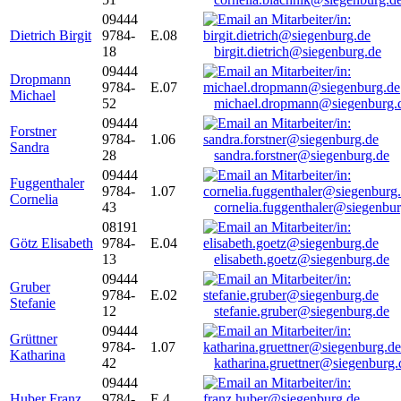
09444
Dietrich Birgit
9784-
E.08
18
birgit.dietrich@siegenburg.de
09444
Dropmann
9784-
E.07
Michael
52
michael.dropmann@siegenburg.
09444
Forstner
9784-
1.06
Sandra
28
sandra.forstner@siegenburg.de
09444
Fuggenthaler
9784-
1.07
Cornelia
43
cornelia.fuggenthaler@siegenbu
08191
Götz Elisabeth
9784-
E.04
13
elisabeth.goetz@siegenburg.de
09444
Gruber
9784-
E.02
Stefanie
12
stefanie.gruber@siegenburg.de
09444
Grüttner
9784-
1.07
Katharina
42
katharina.gruettner@siegenburg.
09444
Huber Franz
9784-
E 4