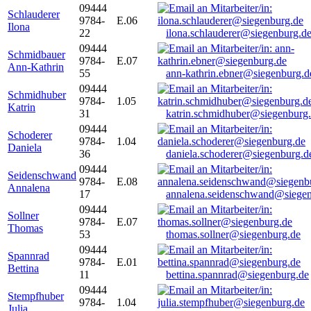
09444
Schlauderer
9784-
E.06
Ilona
22
ilona.schlauderer@siegenburg.d
09444
Schmidbauer
9784-
E.07
Ann-Kathrin
55
ann-kathrin.ebner@siegenburg.d
09444
Schmidhuber
9784-
1.05
Katrin
31
katrin.schmidhuber@siegenburg
09444
Schoderer
9784-
1.04
Daniela
36
daniela.schoderer@siegenburg.d
09444
Seidenschwand
9784-
E.08
Annalena
17
annalena.seidenschwand@siegen
09444
Sollner
9784-
E.07
Thomas
53
thomas.sollner@siegenburg.de
09444
Spannrad
9784-
E.01
Bettina
11
bettina.spannrad@siegenburg.de
09444
Stempfhuber
9784-
1.04
Julia