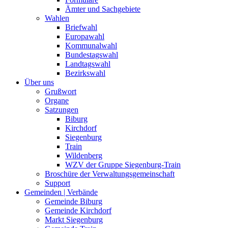
Ämter und Sachgebiete
Wahlen
Briefwahl
Europawahl
Kommunalwahl
Bundestagswahl
Landtagswahl
Bezirkswahl
Über uns
Grußwort
Organe
Satzungen
Biburg
Kirchdorf
Siegenburg
Train
Wildenberg
WZV der Gruppe Siegenburg-Train
Broschüre der Verwaltungsgemeinschaft
Support
Gemeinden | Verbände
Gemeinde Biburg
Gemeinde Kirchdorf
Markt Siegenburg