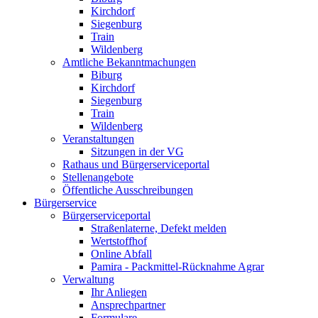
Kirchdorf
Siegenburg
Train
Wildenberg
Amtliche Bekanntmachungen
Biburg
Kirchdorf
Siegenburg
Train
Wildenberg
Veranstaltungen
Sitzungen in der VG
Rathaus und Bürgerserviceportal
Stellenangebote
Öffentliche Ausschreibungen
Bürgerservice
Bürgerserviceportal
Straßenlaterne, Defekt melden
Wertstoffhof
Online Abfall
Pamira - Packmittel-Rücknahme Agrar
Verwaltung
Ihr Anliegen
Ansprechpartner
Formulare