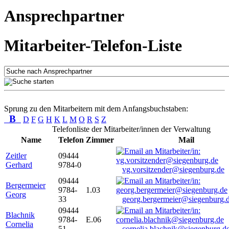
Ansprechpartner
Mitarbeiter-Telefon-Liste
Sprung zu den Mitarbeitern mit dem Anfangsbuchstaben:
B
D
F
G
H
K
L
M
O
R
S
Z
Telefonliste der Mitarbeiter/innen der Verwaltung
Name
Telefon
Zimmer
Mail
Zeitler
09444
Gerhard
9784-0
vg.vorsitzender@siegenburg.de
09444
Bergermeier
9784-
1.03
Georg
33
georg.bergermeier@siegenburg.
09444
Blachnik
9784-
E.06
Cornelia
51
cornelia.blachnik@siegenburg.d