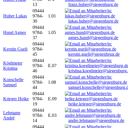
13
franz.huber@siegenburg.de
09444
Huber Lukas
9784-
1.01
30
lukas.huber@siegenburg.de
09444
Hund Agnes
9784-
1.05
37
agnes.hund@siegenburg.de
09444
Kerstin Gueli
9784-
45
kerstin.gueli@siegenbrug.de
09444
Köglmeier
9784-
E.07
Kristina
46
kristina.koeglmeier@siegenburg
09444
Konschelle
9784-
1.08
Samuel
44
samuel.konschelle@siegenburg.
09444
Krieger Heike
9784-
E.09
19
heike.krieger@siegenburg.de
09444
Lehmann
9784-
E.03
André
14
andre.lehmann@siegenburg.de
09444