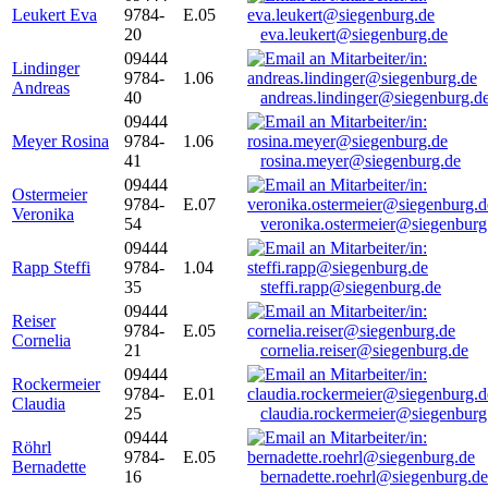
Leukert Eva
9784-
E.05
20
eva.leukert@siegenburg.de
09444
Lindinger
9784-
1.06
Andreas
40
andreas.lindinger@siegenburg.d
09444
Meyer Rosina
9784-
1.06
41
rosina.meyer@siegenburg.de
09444
Ostermeier
9784-
E.07
Veronika
54
veronika.ostermeier@siegenburg
09444
Rapp Steffi
9784-
1.04
35
steffi.rapp@siegenburg.de
09444
Reiser
9784-
E.05
Cornelia
21
cornelia.reiser@siegenburg.de
09444
Rockermeier
9784-
E.01
Claudia
25
claudia.rockermeier@siegenburg
09444
Röhrl
9784-
E.05
Bernadette
16
bernadette.roehrl@siegenburg.de