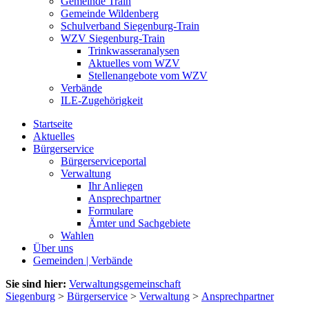
Gemeinde Train
Gemeinde Wildenberg
Schulverband Siegenburg-Train
WZV Siegenburg-Train
Trinkwasseranalysen
Aktuelles vom WZV
Stellenangebote vom WZV
Verbände
ILE-Zugehörigkeit
Startseite
Aktuelles
Bürgerservice
Bürgerserviceportal
Verwaltung
Ihr Anliegen
Ansprechpartner
Formulare
Ämter und Sachgebiete
Wahlen
Über uns
Gemeinden | Verbände
Sie sind hier:
Verwaltungsgemeinschaft
Siegenburg
>
Bürgerservice
>
Verwaltung
>
Ansprechpartner