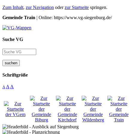
Zum Inhalt
,
zur Navigation
oder
zur Startseite
springen.
Gemeinde Train
| Online: https://www.vg-siegenburg.de/
Suche VG
suchen
Schriftgröße
A
A
A