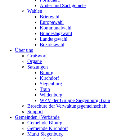
Ämter und Sachgebiete
Wahlen
Briefwahl
Europawahl
Kommunalwahl
Bundestagswahl
Landtagswahl
Bezirkswahl
Über uns
Grußwort
Organe
Satzungen
Biburg
Kirchdorf
Siegenburg
Train
Wildenberg
WZV der Gruppe Siegenburg-Train
Broschüre der Verwaltungsgemeinschaft
Support
Gemeinden | Verbände
Gemeinde Biburg
Gemeinde Kirchdorf
Markt Siegenburg