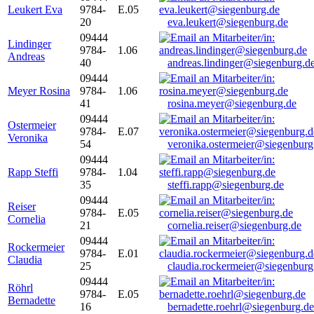
Leukert Eva
9784-
E.05
20
eva.leukert@siegenburg.de
09444
Lindinger
9784-
1.06
Andreas
40
andreas.lindinger@siegenburg.d
09444
Meyer Rosina
9784-
1.06
41
rosina.meyer@siegenburg.de
09444
Ostermeier
9784-
E.07
Veronika
54
veronika.ostermeier@siegenburg
09444
Rapp Steffi
9784-
1.04
35
steffi.rapp@siegenburg.de
09444
Reiser
9784-
E.05
Cornelia
21
cornelia.reiser@siegenburg.de
09444
Rockermeier
9784-
E.01
Claudia
25
claudia.rockermeier@siegenburg
09444
Röhrl
9784-
E.05
Bernadette
16
bernadette.roehrl@siegenburg.de