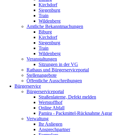
Kirchdorf
Siegenburg
Train
Wildenberg
Amtliche Bekanntmachungen
Biburg
Kirchdorf
Siegenburg
Train
Wildenberg
Veranstaltungen
Sitzungen in der VG
Rathaus und Bürgerserviceportal
Stellenangebote
Öffentliche Ausschreibungen
Bürgerservice
Bürgerserviceportal
Straßenlaterne, Defekt melden
Wertstoffhof
Online Abfall
Pamira - Packmittel-Rücknahme Agrar
Verwaltung
Ihr Anliegen
Ansprechpartner
Formulare