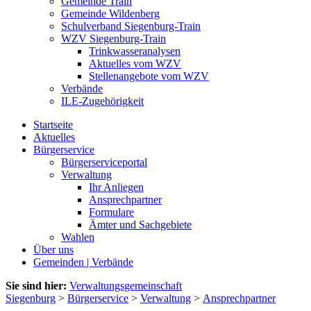
Gemeinde Train
Gemeinde Wildenberg
Schulverband Siegenburg-Train
WZV Siegenburg-Train
Trinkwasseranalysen
Aktuelles vom WZV
Stellenangebote vom WZV
Verbände
ILE-Zugehörigkeit
Startseite
Aktuelles
Bürgerservice
Bürgerserviceportal
Verwaltung
Ihr Anliegen
Ansprechpartner
Formulare
Ämter und Sachgebiete
Wahlen
Über uns
Gemeinden | Verbände
Sie sind hier:
Verwaltungsgemeinschaft
Siegenburg
>
Bürgerservice
>
Verwaltung
>
Ansprechpartner