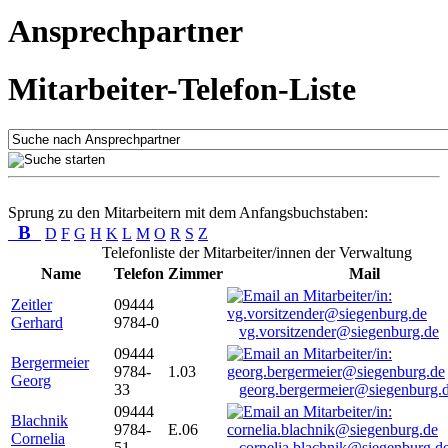
Ansprechpartner
Mitarbeiter-Telefon-Liste
Sprung zu den Mitarbeitern mit dem Anfangsbuchstaben:
B
D
F
G
H
K
L
M
O
R
S
Z
Telefonliste der Mitarbeiter/innen der Verwaltung
Name
Telefon
Zimmer
Mail
Zeitler
09444
Gerhard
9784-0
vg.vorsitzender@siegenburg.de
09444
Bergermeier
9784-
1.03
Georg
33
georg.bergermeier@siegenburg.
09444
Blachnik
9784-
E.06
Cornelia
51
cornelia.blachnik@siegenburg.d