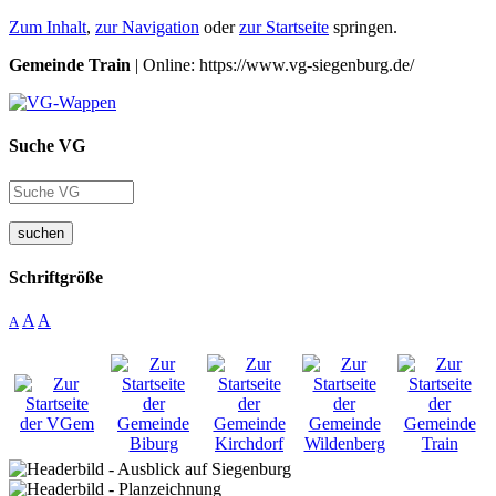
Zum Inhalt
,
zur Navigation
oder
zur Startseite
springen.
Gemeinde Train
| Online: https://www.vg-siegenburg.de/
Suche VG
suchen
Schriftgröße
A
A
A