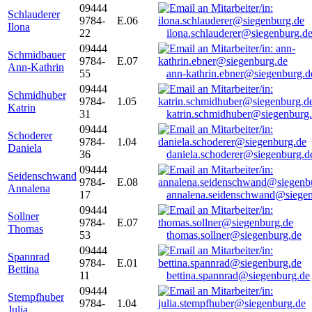
09444
Schlauderer
9784-
E.06
Ilona
22
ilona.schlauderer@siegenburg.d
09444
Schmidbauer
9784-
E.07
Ann-Kathrin
55
ann-kathrin.ebner@siegenburg.d
09444
Schmidhuber
9784-
1.05
Katrin
31
katrin.schmidhuber@siegenburg
09444
Schoderer
9784-
1.04
Daniela
36
daniela.schoderer@siegenburg.d
09444
Seidenschwand
9784-
E.08
Annalena
17
annalena.seidenschwand@siegen
09444
Sollner
9784-
E.07
Thomas
53
thomas.sollner@siegenburg.de
09444
Spannrad
9784-
E.01
Bettina
11
bettina.spannrad@siegenburg.de
09444
Stempfhuber
9784-
1.04
Julia