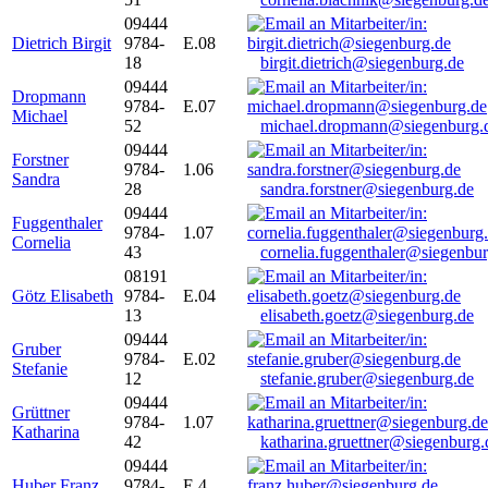
09444
Dietrich Birgit
9784-
E.08
18
birgit.dietrich@siegenburg.de
09444
Dropmann
9784-
E.07
Michael
52
michael.dropmann@siegenburg.
09444
Forstner
9784-
1.06
Sandra
28
sandra.forstner@siegenburg.de
09444
Fuggenthaler
9784-
1.07
Cornelia
43
cornelia.fuggenthaler@siegenbu
08191
Götz Elisabeth
9784-
E.04
13
elisabeth.goetz@siegenburg.de
09444
Gruber
9784-
E.02
Stefanie
12
stefanie.gruber@siegenburg.de
09444
Grüttner
9784-
1.07
Katharina
42
katharina.gruettner@siegenburg.
09444
Huber Franz
9784-
E 4