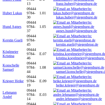
13
franz.huber@siegenburg.de
09444
Huber Lukas
9784-
1.01
30
lukas.huber@siegenburg.de
09444
Hund Agnes
9784-
1.05
37
agnes.hund@siegenburg.de
09444
Kerstin Gueli
9784-
45
kerstin.gueli@siegenbrug.de
09444
Köglmeier
9784-
E.07
Kristina
46
kristina.koeglmeier@siegenburg
09444
Konschelle
9784-
1.08
Samuel
44
samuel.konschelle@siegenburg.
09444
Krieger Heike
9784-
E.09
19
heike.krieger@siegenburg.de
09444
Lehmann
9784-
E.03
André
14
andre.lehmann@siegenburg.de
09444