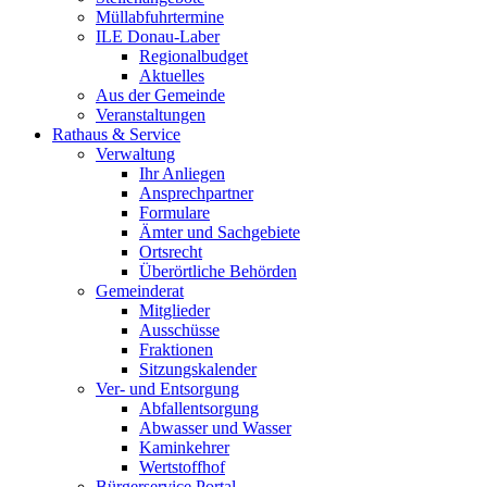
Müllabfuhrtermine
ILE Donau-Laber
Regionalbudget
Aktuelles
Aus der Gemeinde
Veranstaltungen
Rathaus & Service
Verwaltung
Ihr Anliegen
Ansprechpartner
Formulare
Ämter und Sachgebiete
Ortsrecht
Überörtliche Behörden
Gemeinderat
Mitglieder
Ausschüsse
Fraktionen
Sitzungskalender
Ver- und Entsorgung
Abfallentsorgung
Abwasser und Wasser
Kaminkehrer
Wertstoffhof
Bürgerservice Portal