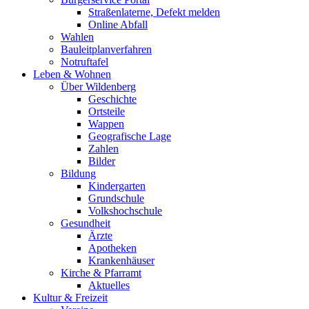
Straßenlaterne, Defekt melden
Online Abfall
Wahlen
Bauleitplanverfahren
Notruftafel
Leben & Wohnen
Über Wildenberg
Geschichte
Ortsteile
Wappen
Geografische Lage
Zahlen
Bilder
Bildung
Kindergarten
Grundschule
Volkshochschule
Gesundheit
Ärzte
Apotheken
Krankenhäuser
Kirche & Pfarramt
Aktuelles
Kultur & Freizeit