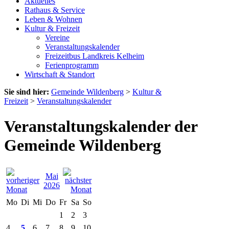
Aktuelles
Rathaus & Service
Leben & Wohnen
Kultur & Freizeit
Vereine
Veranstaltungskalender
Freizeitbus Landkreis Kelheim
Ferienprogramm
Wirtschaft & Standort
Sie sind hier:
Gemeinde Wildenberg
>
Kultur &
Freizeit
>
Veranstaltungskalender
Veranstaltungskalender der
Gemeinde Wildenberg
Mai
2026
Mo
Di
Mi
Do
Fr
Sa
So
1
2
3
4
5
6
7
8
9
10