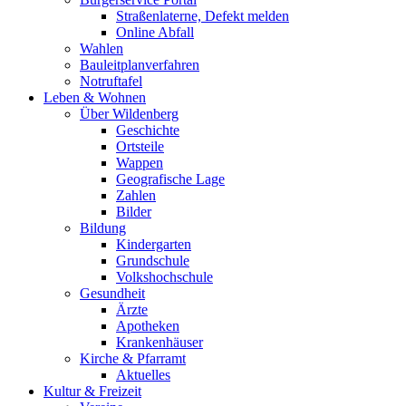
Straßenlaterne, Defekt melden
Online Abfall
Wahlen
Bauleitplanverfahren
Notruftafel
Leben & Wohnen
Über Wildenberg
Geschichte
Ortsteile
Wappen
Geografische Lage
Zahlen
Bilder
Bildung
Kindergarten
Grundschule
Volkshochschule
Gesundheit
Ärzte
Apotheken
Krankenhäuser
Kirche & Pfarramt
Aktuelles
Kultur & Freizeit