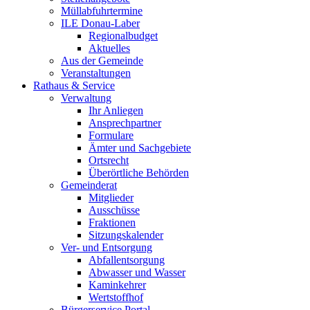
Müllabfuhrtermine
ILE Donau-Laber
Regionalbudget
Aktuelles
Aus der Gemeinde
Veranstaltungen
Rathaus & Service
Verwaltung
Ihr Anliegen
Ansprechpartner
Formulare
Ämter und Sachgebiete
Ortsrecht
Überörtliche Behörden
Gemeinderat
Mitglieder
Ausschüsse
Fraktionen
Sitzungskalender
Ver- und Entsorgung
Abfallentsorgung
Abwasser und Wasser
Kaminkehrer
Wertstoffhof
Bürgerservice Portal