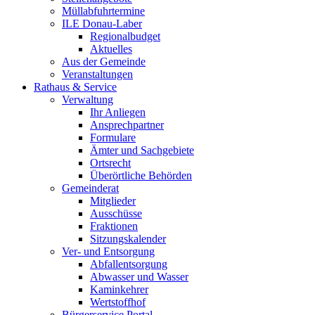
Müllabfuhrtermine
ILE Donau-Laber
Regionalbudget
Aktuelles
Aus der Gemeinde
Veranstaltungen
Rathaus & Service
Verwaltung
Ihr Anliegen
Ansprechpartner
Formulare
Ämter und Sachgebiete
Ortsrecht
Überörtliche Behörden
Gemeinderat
Mitglieder
Ausschüsse
Fraktionen
Sitzungskalender
Ver- und Entsorgung
Abfallentsorgung
Abwasser und Wasser
Kaminkehrer
Wertstoffhof
Bürgerservice Portal