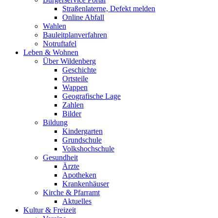
Straßenlaterne, Defekt melden
Online Abfall
Wahlen
Bauleitplanverfahren
Notruftafel
Leben & Wohnen
Über Wildenberg
Geschichte
Ortsteile
Wappen
Geografische Lage
Zahlen
Bilder
Bildung
Kindergarten
Grundschule
Volkshochschule
Gesundheit
Ärzte
Apotheken
Krankenhäuser
Kirche & Pfarramt
Aktuelles
Kultur & Freizeit