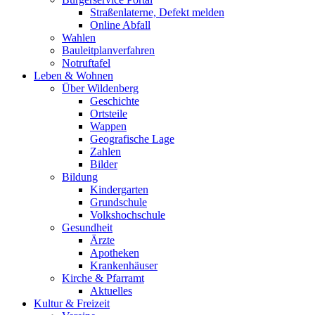
Straßenlaterne, Defekt melden
Online Abfall
Wahlen
Bauleitplanverfahren
Notruftafel
Leben & Wohnen
Über Wildenberg
Geschichte
Ortsteile
Wappen
Geografische Lage
Zahlen
Bilder
Bildung
Kindergarten
Grundschule
Volkshochschule
Gesundheit
Ärzte
Apotheken
Krankenhäuser
Kirche & Pfarramt
Aktuelles
Kultur & Freizeit