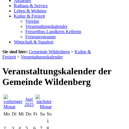
Aktuelles
Rathaus & Service
Leben & Wohnen
Kultur & Freizeit
Vereine
Veranstaltungskalender
Freizeitbus Landkreis Kelheim
Ferienprogramm
Wirtschaft & Standort
Sie sind hier:
Gemeinde Wildenberg
>
Kultur &
Freizeit
>
Veranstaltungskalender
Veranstaltungskalender der
Gemeinde Wildenberg
Juni
2025
Mo
Di
Mi
Do
Fr
Sa
So
1
2
3
4
5
6
7
8