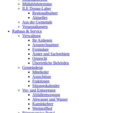
Müllabfuhrtermine
ILE Donau-Laber
Regionalbudget
Aktuelles
Aus der Gemeinde
Veranstaltungen
Rathaus & Service
Verwaltung
Ihr Anliegen
Ansprechpartner
Formulare
Ämter und Sachgebiete
Ortsrecht
Überörtliche Behörden
Gemeinderat
Mitglieder
Ausschüsse
Fraktionen
Sitzungskalender
Ver- und Entsorgung
Abfallentsorgung
Abwasser und Wasser
Kaminkehrer
Wertstoffhof
Bürgerservice Portal