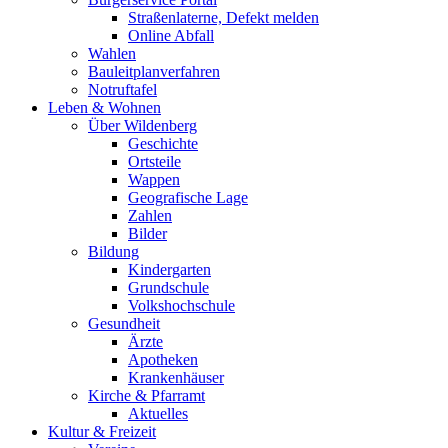
Straßenlaterne, Defekt melden
Online Abfall
Wahlen
Bauleitplanverfahren
Notruftafel
Leben & Wohnen
Über Wildenberg
Geschichte
Ortsteile
Wappen
Geografische Lage
Zahlen
Bilder
Bildung
Kindergarten
Grundschule
Volkshochschule
Gesundheit
Ärzte
Apotheken
Krankenhäuser
Kirche & Pfarramt
Aktuelles
Kultur & Freizeit