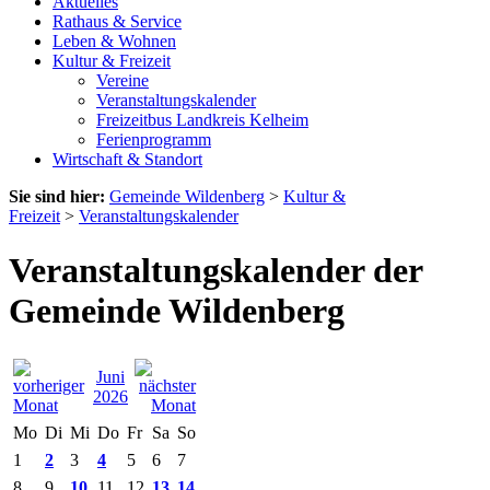
Aktuelles
Rathaus & Service
Leben & Wohnen
Kultur & Freizeit
Vereine
Veranstaltungskalender
Freizeitbus Landkreis Kelheim
Ferienprogramm
Wirtschaft & Standort
Sie sind hier:
Gemeinde Wildenberg
>
Kultur &
Freizeit
>
Veranstaltungskalender
Veranstaltungskalender der
Gemeinde Wildenberg
Juni
2026
Mo
Di
Mi
Do
Fr
Sa
So
1
2
3
4
5
6
7
8
9
10
11
12
13
14