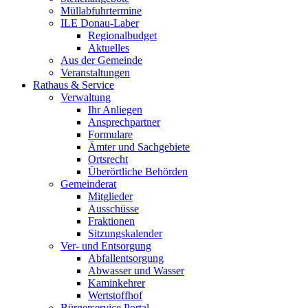
Müllabfuhrtermine
ILE Donau-Laber
Regionalbudget
Aktuelles
Aus der Gemeinde
Veranstaltungen
Rathaus & Service
Verwaltung
Ihr Anliegen
Ansprechpartner
Formulare
Ämter und Sachgebiete
Ortsrecht
Überörtliche Behörden
Gemeinderat
Mitglieder
Ausschüsse
Fraktionen
Sitzungskalender
Ver- und Entsorgung
Abfallentsorgung
Abwasser und Wasser
Kaminkehrer
Wertstoffhof
Bürgerservice Portal