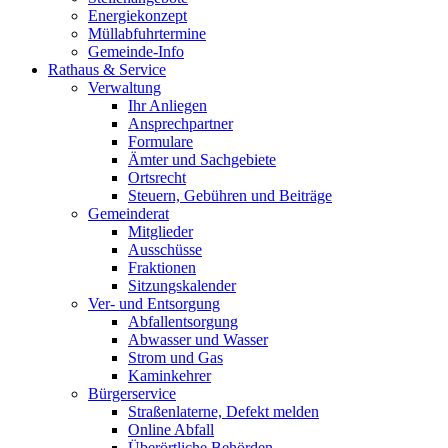
Energiekonzept
Müllabfuhrtermine
Gemeinde-Info
Rathaus & Service
Verwaltung
Ihr Anliegen
Ansprechpartner
Formulare
Ämter und Sachgebiete
Ortsrecht
Steuern, Gebühren und Beiträge
Gemeinderat
Mitglieder
Ausschüsse
Fraktionen
Sitzungskalender
Ver- und Entsorgung
Abfallentsorgung
Abwasser und Wasser
Strom und Gas
Kaminkehrer
Bürgerservice
Straßenlaterne, Defekt melden
Online Abfall
Überörtliche Behörden