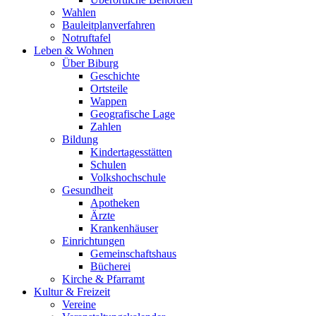
Wahlen
Bauleitplanverfahren
Notruftafel
Leben & Wohnen
Über Biburg
Geschichte
Ortsteile
Wappen
Geografische Lage
Zahlen
Bildung
Kindertagesstätten
Schulen
Volkshochschule
Gesundheit
Apotheken
Ärzte
Krankenhäuser
Einrichtungen
Gemeinschaftshaus
Bücherei
Kirche & Pfarramt
Kultur & Freizeit
Vereine