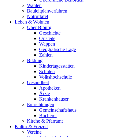
Wahlen
Bauleitplanverfahren
Notruftafel
Leben & Wohnen
Über Biburg
Geschichte
Ortsteile
Wappen
Geografische Lage
Zahlen
Bildung
Kindertagesstätten
Schulen
Volkshochschule
Gesundheit
Apotheken
Ärzte
Krankenhäuser
Einrichtungen
Gemeinschaftshaus
Bücherei
Kirche & Pfarramt
Kultur & Freizeit
Vereine