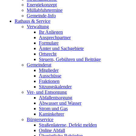
Energiekonzept
Müllabfuhrtermine
Gemeinde-Info
Rathaus & Service
Verwaltung
Ihr Anliegen
Ansprechpartner
Formulare
Ämter und Sachgebiete
Ortsrecht
Steuern, Gebühren und Beiträge
Gemeinderat
Mitglieder
Ausschüsse
Fraktionen
Sitzungskalender
Ver- und Entsorgung
Abfallentsorgung
Abwasser und Wasser
Strom und Gas
Kaminkehrer
Bürgerservice
Straßenlaterne, Defekt melden
Online Abfall
Überörtliche Behörden