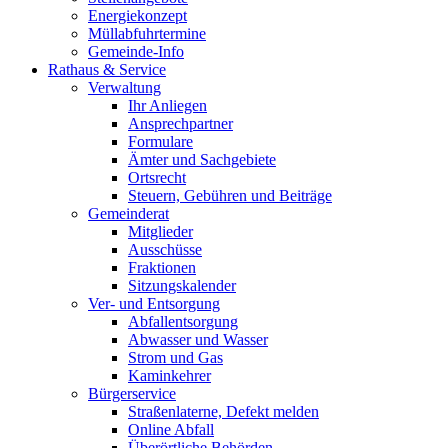
Energiekonzept
Müllabfuhrtermine
Gemeinde-Info
Rathaus & Service
Verwaltung
Ihr Anliegen
Ansprechpartner
Formulare
Ämter und Sachgebiete
Ortsrecht
Steuern, Gebühren und Beiträge
Gemeinderat
Mitglieder
Ausschüsse
Fraktionen
Sitzungskalender
Ver- und Entsorgung
Abfallentsorgung
Abwasser und Wasser
Strom und Gas
Kaminkehrer
Bürgerservice
Straßenlaterne, Defekt melden
Online Abfall
Überörtliche Behörden