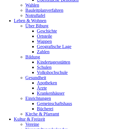
Wahlen
Bauleitplanverfahren
Notruftafel
Leben & Wohnen
Über Biburg
Geschichte
Ortsteile
Wappen
Geografische Lage
Zahlen
Bildung
Kindertagesstätten
Schulen
Volkshochschule
Gesundheit
Apotheken
Ärzte
Krankenhäuser
Einrichtungen
Gemeinschaftshaus
Bücherei
Kirche & Pfarramt
Kultur & Freizeit
Vereine