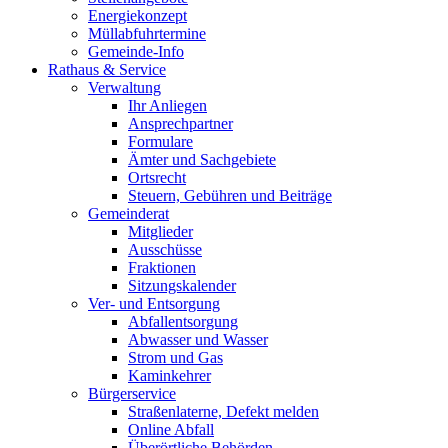
Energiekonzept
Müllabfuhrtermine
Gemeinde-Info
Rathaus & Service
Verwaltung
Ihr Anliegen
Ansprechpartner
Formulare
Ämter und Sachgebiete
Ortsrecht
Steuern, Gebühren und Beiträge
Gemeinderat
Mitglieder
Ausschüsse
Fraktionen
Sitzungskalender
Ver- und Entsorgung
Abfallentsorgung
Abwasser und Wasser
Strom und Gas
Kaminkehrer
Bürgerservice
Straßenlaterne, Defekt melden
Online Abfall
Überörtliche Behörden