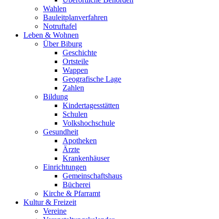
Wahlen
Bauleitplanverfahren
Notruftafel
Leben & Wohnen
Über Biburg
Geschichte
Ortsteile
Wappen
Geografische Lage
Zahlen
Bildung
Kindertagesstätten
Schulen
Volkshochschule
Gesundheit
Apotheken
Ärzte
Krankenhäuser
Einrichtungen
Gemeinschaftshaus
Bücherei
Kirche & Pfarramt
Kultur & Freizeit
Vereine