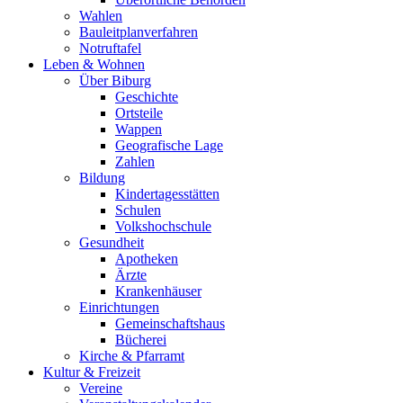
Wahlen
Bauleitplanverfahren
Notruftafel
Leben & Wohnen
Über Biburg
Geschichte
Ortsteile
Wappen
Geografische Lage
Zahlen
Bildung
Kindertagesstätten
Schulen
Volkshochschule
Gesundheit
Apotheken
Ärzte
Krankenhäuser
Einrichtungen
Gemeinschaftshaus
Bücherei
Kirche & Pfarramt
Kultur & Freizeit
Vereine