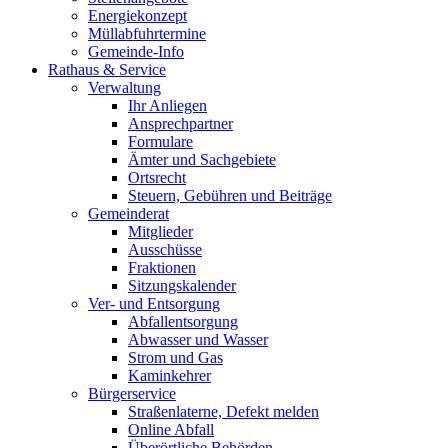
Energiekonzept
Müllabfuhrtermine
Gemeinde-Info
Rathaus & Service
Verwaltung
Ihr Anliegen
Ansprechpartner
Formulare
Ämter und Sachgebiete
Ortsrecht
Steuern, Gebühren und Beiträge
Gemeinderat
Mitglieder
Ausschüsse
Fraktionen
Sitzungskalender
Ver- und Entsorgung
Abfallentsorgung
Abwasser und Wasser
Strom und Gas
Kaminkehrer
Bürgerservice
Straßenlaterne, Defekt melden
Online Abfall
Überörtliche Behörden