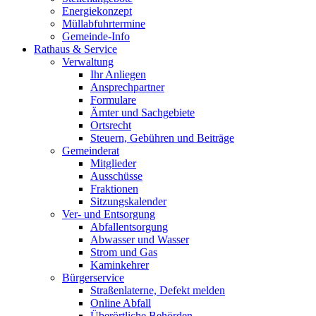
Energiekonzept
Müllabfuhrtermine
Gemeinde-Info
Rathaus & Service
Verwaltung
Ihr Anliegen
Ansprechpartner
Formulare
Ämter und Sachgebiete
Ortsrecht
Steuern, Gebühren und Beiträge
Gemeinderat
Mitglieder
Ausschüsse
Fraktionen
Sitzungskalender
Ver- und Entsorgung
Abfallentsorgung
Abwasser und Wasser
Strom und Gas
Kaminkehrer
Bürgerservice
Straßenlaterne, Defekt melden
Online Abfall
Überörtliche Behörden