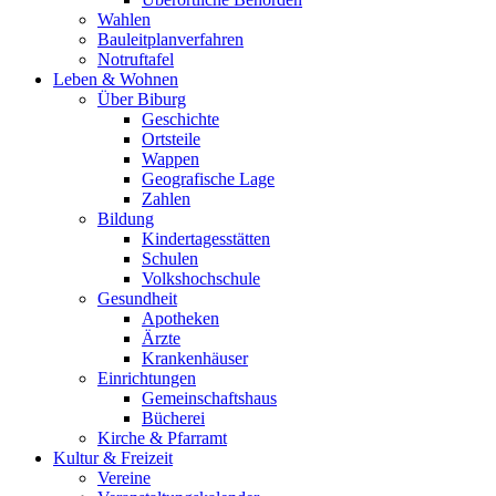
Wahlen
Bauleitplanverfahren
Notruftafel
Leben & Wohnen
Über Biburg
Geschichte
Ortsteile
Wappen
Geografische Lage
Zahlen
Bildung
Kindertagesstätten
Schulen
Volkshochschule
Gesundheit
Apotheken
Ärzte
Krankenhäuser
Einrichtungen
Gemeinschaftshaus
Bücherei
Kirche & Pfarramt
Kultur & Freizeit
Vereine