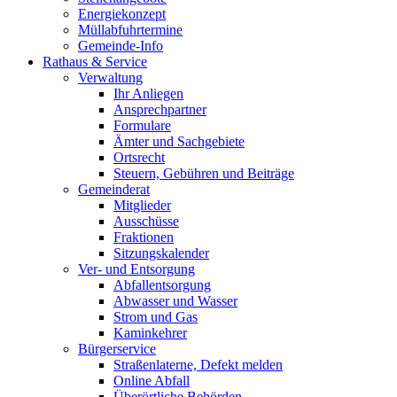
Energiekonzept
Müllabfuhrtermine
Gemeinde-Info
Rathaus & Service
Verwaltung
Ihr Anliegen
Ansprechpartner
Formulare
Ämter und Sachgebiete
Ortsrecht
Steuern, Gebühren und Beiträge
Gemeinderat
Mitglieder
Ausschüsse
Fraktionen
Sitzungskalender
Ver- und Entsorgung
Abfallentsorgung
Abwasser und Wasser
Strom und Gas
Kaminkehrer
Bürgerservice
Straßenlaterne, Defekt melden
Online Abfall
Überörtliche Behörden