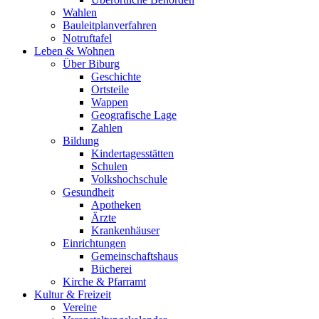
Wahlen
Bauleitplanverfahren
Notruftafel
Leben & Wohnen
Über Biburg
Geschichte
Ortsteile
Wappen
Geografische Lage
Zahlen
Bildung
Kindertagesstätten
Schulen
Volkshochschule
Gesundheit
Apotheken
Ärzte
Krankenhäuser
Einrichtungen
Gemeinschaftshaus
Bücherei
Kirche & Pfarramt
Kultur & Freizeit
Vereine