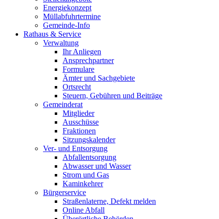
Energiekonzept
Müllabfuhrtermine
Gemeinde-Info
Rathaus & Service
Verwaltung
Ihr Anliegen
Ansprechpartner
Formulare
Ämter und Sachgebiete
Ortsrecht
Steuern, Gebühren und Beiträge
Gemeinderat
Mitglieder
Ausschüsse
Fraktionen
Sitzungskalender
Ver- und Entsorgung
Abfallentsorgung
Abwasser und Wasser
Strom und Gas
Kaminkehrer
Bürgerservice
Straßenlaterne, Defekt melden
Online Abfall
Überörtliche Behörden